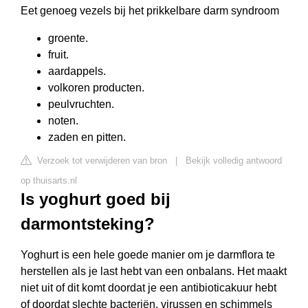
Eet genoeg vezels bij het prikkelbare darm syndroom
groente.
fruit.
aardappels.
volkoren producten.
peulvruchten.
noten.
zaden en pitten.
Verzoek tot verwijderen van bron
|
Bekijk volledig antwoord
op thuisarts.nl
Is yoghurt goed bij
darmontsteking?
Yoghurt is een hele goede manier om je darmflora te
herstellen als je last hebt van een onbalans. Het maakt
niet uit of dit komt doordat je een antibioticakuur hebt
of doordat slechte bacteriën, virussen en schimmels