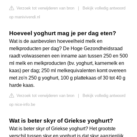
Verzoek tot verwijderen van bron
|
Bekijk volledig antwoord
op manivivendi.nl
Hoeveel yoghurt mag je per dag eten?
Wat is de aanbevolen hoeveelheid melk en
melkproducten per dag? De Hoge Gezondheidsraad
raadt volwassenen een inname aan tussen 250 en 500
ml melk en melkproducten (bv. yoghurt, karnemelk en
kaas) per dag; 250 ml melkequivalenten komt overeen
met zo'n 250 g yoghurt, 100 g plattekaas of 30 tot 40 g
harde kaas.
Verzoek tot verwijderen van bron
|
Bekijk volledig antwoord
op nice-info.be
Wat is beter skyr of Griekse yoghurt?
Wat is beter skyr of Griekse yoghurt? Het grootste
verschil tussen skyr en yoghurt is dat skyr aanzienlijk