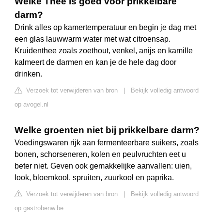
Welke Thee is goed voor prikkelbare
darm?
Drink alles op kamertemperatuur en begin je dag met
een glas lauwwarm water met wat citroensap.
Kruidenthee zoals zoethout, venkel, anijs en kamille
kalmeert de darmen en kan je de hele dag door
drinken.
Verzoek tot verwijderen van bron
|
Bekijk volledig antwoord
op avogel.nl
Welke groenten niet bij prikkelbare darm?
Voedingswaren rijk aan fermenteerbare suikers, zoals
bonen, schorseneren, kolen en peulvruchten eet u
beter niet. Geven ook gemakkelijke aanvallen: uien,
look, bloemkool, spruiten, zuurkool en paprika.
Verzoek tot verwijderen van bron
|
Bekijk volledig antwoord
op gastrobenw.be