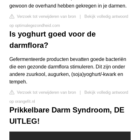
gewoon de overhand hebben gekregen in je darmen.
Verzoek tot verwijderen van bron
|
Bekijk volledig antwoord
op optimalegezondheid.com
Is yoghurt goed voor de
darmflora?
Gefermenteerde producten bevatten goede bacteriën
die een gezonde darmflora stimuleren. Dit zijn onder
andere zuurkool, augurken, (soja)yoghurt/-kwark en
tempeh.
Verzoek tot verwijderen van bron
|
Bekijk volledig antwoord
op orangefit.nl
Prikkelbare Darm Syndroom, DE
UITLEG!