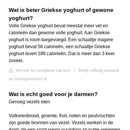
Wat is beter Griekse yoghurt of gewone
yoghurt?
Volle Griekse yoghurt bevat meestal meer vet en
calorieën dan gewone volle yoghurt. Aan Griekse
yoghurt is room toegevoegd. Een schaaltje magere
yoghurt bevat 56 calorieën, een schaaltje Griekse
yoghurt levert 188 calorieën. Dat is meer dan 3 keer
zoveel.
Verzoek tot verwijderen van bron
|
Bekijk volledig antwoord
op voedingscentrum.nl
Wat is echt goed voor je darmen?
Genoeg vezels eten
Volkorenbrood, groente, fruit, noten en peulvruchten
zijn goede bronnen van vezel. Vezels werken in de
darm als een soort spons waardoor ze water opnemen.