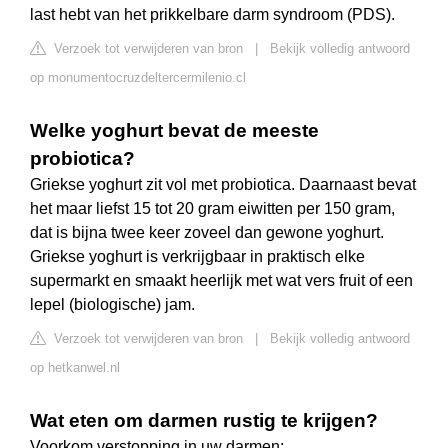
last hebt van het prikkelbare darm syndroom (PDS).
Verzoek tot verwijderen van bron
|
Bekijk volledig antwoord
op monumentocruzdeltercermilenio.cl
Welke yoghurt bevat de meeste
probiotica?
Griekse yoghurt zit vol met probiotica. Daarnaast bevat
het maar liefst 15 tot 20 gram eiwitten per 150 gram,
dat is bijna twee keer zoveel dan gewone yoghurt.
Griekse yoghurt is verkrijgbaar in praktisch elke
supermarkt en smaakt heerlijk met wat vers fruit of een
lepel (biologische) jam.
Verzoek tot verwijderen van bron
|
Bekijk volledig antwoord
op hetkanwel.nl
Wat eten om darmen rustig te krijgen?
Voorkom verstopping in uw darmen;