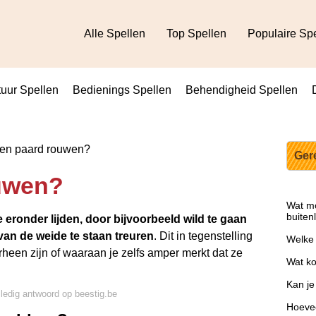
Alle Spellen
Top Spellen
Populaire Sp
uur Spellen
Bedienings Spellen
Behendigheid Spellen
en paard rouwen?
Ger
uwen?
Wat mo
buiten
 eronder lijden, door bijvoorbeeld wild te gaan
van de weide te staan treuren
. Dit in tegenstelling
Welke 
rheen zijn of waaraan je zelfs amper merkt dat ze
Wat ko
Kan je
lledig antwoord op beestig.be
Hoevee