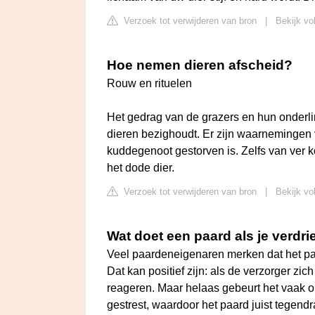
Verzoek tot verwijderen van bron
|
Bekijk vo
Hoe nemen dieren afscheid?
Rouw en rituelen
Het gedrag van de grazers en hun onderli
dieren bezighoudt. Er zijn waarnemingen
kuddegenoot gestorven is. Zelfs van ver 
het dode dier.
Verzoek tot verwijderen van bron
|
Bekijk vo
Wat doet een paard als je verdri
Veel paardeneigenaren merken dat het pa
Dat kan positief zijn: als de verzorger zich
reageren. Maar helaas gebeurt het vaak o
gestrest, waardoor het paard juist tegend