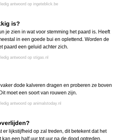
lledig antwoord op ingeteblick.be
kkig is?
n je zien in wat voor stemming het paard is. Heeft
j meestal in een goede bui en oplettend. Worden de
et paard een geluid achter zich.
lledig antwoord op stigas.nl
n vaker dode kalveren dragen en proberen ze boven
Dit moet een soort van rouwen zijn.
lledig antwoord op animalstoday.nl
overlijden?
 lijkstijfheid op zal treden, dit betekent dat het
it kan een half uur tot uur na de dood optreden.