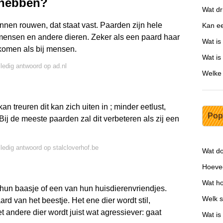
 hebben?
Wat dr
unnen rouwen, dat staat vast. Paarden zijn hele
Kan ee
 mensen en andere dieren. Zeker als een paard haar
Wat i
nkomen als bij mensen.
Wat is
lledig antwoord op ad.nl
Welke 
 treuren dit kan zich uiten in ; minder eetlust,
Pop
. Bij de meeste paarden zal dit verbeteren als zij een
lledig antwoord op stalcloverhof.be
Wat do
Hoevee
Wat ho
n hun baasje of een van hun huisdierenvriendjes.
Welk s
rd van het beestje. Het ene dier wordt stil,
et andere dier wordt juist wat agressiever: gaat
Wat is