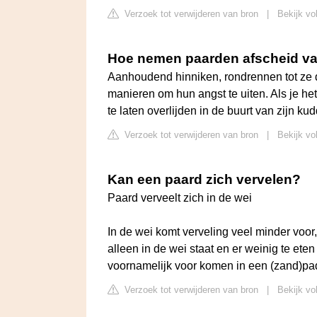
Verzoek tot verwijderen van bron
|
Bekijk vo
Hoe nemen paarden afscheid va
Aanhoudend hinniken, rondrennen tot ze d
manieren om hun angst te uiten. Als je het
te laten overlijden in de buurt van zijn kud
Verzoek tot verwijderen van bron
|
Bekijk vo
Kan een paard zich vervelen?
Paard verveelt zich in de wei
In de wei komt verveling veel minder voor,
alleen in de wei staat en er weinig te eten 
voornamelijk voor komen in een (zand)pa
Verzoek tot verwijderen van bron
|
Bekijk vo