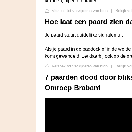
krabben, bijten en blaffen.
Verzoek tot verwijderen van bron
|
Bekijk vo
Hoe laat een paard zien da
Je paard stuurt duidelijke signalen uit
Als je paard in de paddock of in de weide s
komt gewandeld. Let daarbij ook op de or
Verzoek tot verwijderen van bron
|
Bekijk vo
7 paarden dood door blik
Omroep Brabant