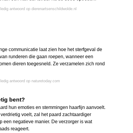
lledig antwoord op dierenartsenschildwolde.nl
nge communicatie laat zien hoe het sterfgeval de
 van runderen die gaan roepen, wanneer een
komen dieren toegesneld. Ze verzamelen zich rond
lledig antwoord op naturetoday.com
etig bent?
ard hun emoties en stemmingen haarfijn aanvoelt.
 verdrietig voelt, zal het paard zachtaardiger
p een negatieve manier. De verzorger is wat
raads reageert.