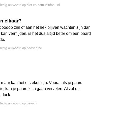
lledig antwoord op dier-en-natuur.infonu.nl
n elkaar?
oodop zijn of aan het hek blijven wachten zijn dan
 kan vermijden, is het dus altijd beter om een paard
de.
lledig antwoord op beestig.be
 maar kan het er zeker zijn. Vooral als je paard
is, kan je paard zich gaan vervelen. Al zal dit
ddock.
lledig antwoord op pavo.nl