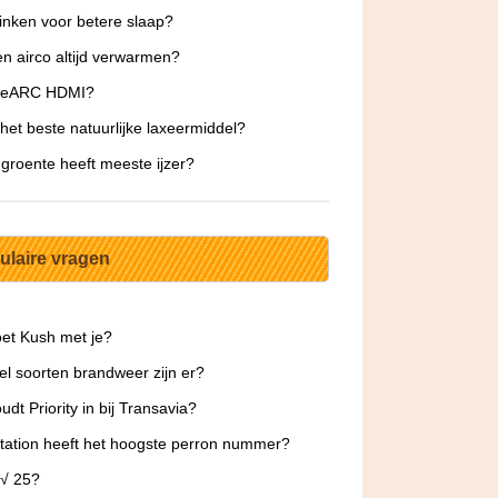
inken voor betere slaap?
n airco altijd verwarmen?
s eARC HDMI?
 het beste natuurlijke laxeermiddel?
groente heeft meeste ijzer?
ulaire vragen
et Kush met je?
l soorten brandweer zijn er?
udt Priority in bij Transavia?
tation heeft het hoogste perron nummer?
 √ 25?