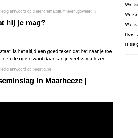
Wat ku
lledig antwoord op dierencrematoriumheerhugowaard.nl
Welke 
t hij je mag?
Wat is
Hoe no
Is sla
taat, is het altijd een goed teken dat het naar je toe
en en de ogen, want daar kan je veel van aflezen.
lledig antwoord op beestig.be
seminslag in Maarheeze |