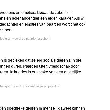
gevoelens en emoties. Bepaalde zaken zijn
s én ieder ander dier een eigen karakter. Als wij
, gedachten en emoties van paarden wordt het ook
rijpen.
lledig antwoord op paardenpsyche.nl
 is gebleken dat ze erg sociale dieren zijn die
unnen duren. Paarden uiten vriendschap door
rgen. In kuddes is er sprake van een duidelijke
lledig antwoord op verenigingeigenpaard.nl
en specifieke geuren in menselijk zweet kunnen