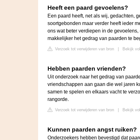
Heeft een paard gevoelens?
Een paard heeft, net als wij, gedachten, 
soortgebonden maar verder heeft ieder men
ons wat beter verdiepen in de gevoelens
makkelijker het gedrag van paarden te beg
Verzoek tot verwijderen van bron
|
Bekijk vo
Hebben paarden vrienden?
Uit onderzoek naar het gedrag van paarden
vriendschappen aan gaan die wel jaren k
samen te spelen en elkaars vacht te verzo
rangorde.
Verzoek tot verwijderen van bron
|
Bekijk vo
Kunnen paarden angst ruiken?
Onderzoekers hebben bevestigd dat paard