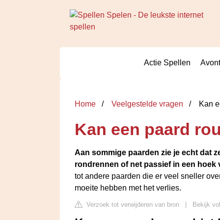
Actie Spellen
Avont
Home
Veelgestelde vragen
Kan e
Kan een paard ro
Aan sommige paarden zie je echt dat ze
rondrennen of net passief in een hoek 
tot andere paarden die er veel sneller ove
moeite hebben met het verlies.
Verzoek tot verwijderen van bron
|
Bekijk vo