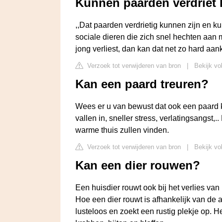
Kunnen paarden verdriet
,,Dat paarden verdrietig kunnen zijn en k
sociale dieren die zich snel hechten aan
jong verliest, dan kan dat net zo hard aa
Verzoek tot verwijderen van bron
|
Bekijk vo
Kan een paard treuren?
Wees er u van bewust dat ook een paard kan
vallen in, sneller stress, verlatingsangst,.
warme thuis zullen vinden.
Verzoek tot verwijderen van bron
|
Bekijk vo
Kan een dier rouwen?
Een huisdier rouwt ook bij het verlies va
Hoe een dier rouwt is afhankelijk van de aa
lusteloos en zoekt een rustig plekje op. H