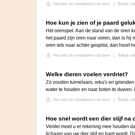
Verzoek tot verwijderen van bron
|
Bekijk vo
Hoe kun je zien of je paard gelu
Het orenspel. Aan de stand van de oren ku
het paard zijn oren naar voren, dan is hi
oren iets naar achter gespitst, dan hoort h
Verzoek tot verwijderen van bron
|
Bekijk vo
Welke dieren voelen verdriet?
Zo zouden tuimelaars, orka's en griende
water te houden en naar boten te duwen. 
Verzoek tot verwijderen van bron
|
Bekijk vo
Hoe snel wordt een dier stijf na 
Verder moet u er rekening mee houden dat er
lichaam van uw dier stijf en hard wordt. D