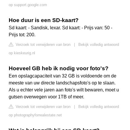
op support.google.com
Hoe duur is een SD-kaart?
Sd kaart: - Sandisk, lexar. Sd kaart: - Prijs van: 50 -
Prijs tot: 200.
Verzoek tot verwijderen van bron
|
Bekijk volledig antwoord
op kieskeurig.nl
Hoeveel GB heb ik nodig voor foto's?
Een opslagcapaciteit van 32 GB is voldoende om de
meeste van uw directe landschapsfoto's op te slaan.
Als u echter vele jaren aan foto's wilt bewaren, moet u
gutsen overwegen voor 1TB of meer.
Verzoek tot verwijderen van bron
|
Bekijk volledig antwoord
op photographyforrealestate.net