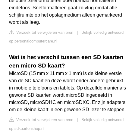
de optie Snelformatteren doet normaal formatteren
eindeloos. Snelformatteren gaat zo vlug omdat alle
schijfruimte op het opslagmedium alleen gemarkeerd
wordt als leeg.
Verzoek tot verwijderen van bron
|
Bekijk volledig antwoord
op personalcomputercare.nl
Wat is het verschil tussen een SD kaarten
een micro SD kaart?
MicroSD (15 mm x 11 mm x 1 mm) is de kleine versie
van de SD kaart en deze wordt onder andere gebruikt
in mobiele telefoons en tablets. Op dezelfde manier als
gewone SD kaarten wordt microSD ingedeeld in
microSD, microSDHC en microSDXC. Er zijn adapters
om de kleine kaart in een gewone SD lezer te stoppen.
Verzoek tot verwijderen van bron
|
Bekijk volledig antwoord
op sdkaartenshop.nl