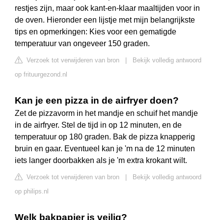
restjes zijn, maar ook kant-en-klaar maaltijden voor in
de oven. Hieronder een lijstje met mijn belangrijkste
tips en opmerkingen: Kies voor een gematigde
temperatuur van ongeveer 150 graden.
Verzoek tot verwijderen van bron
|
Bekijk volledig antwoord
op frituurgezond.nl
Kan je een pizza in de airfryer doen?
Zet de pizzavorm in het mandje en schuif het mandje
in de airfryer. Stel de tijd in op 12 minuten, en de
temperatuur op 180 graden. Bak de pizza knapperig
bruin en gaar. Eventueel kan je 'm na de 12 minuten
iets langer doorbakken als je 'm extra krokant wilt.
Verzoek tot verwijderen van bron
|
Bekijk volledig antwoord
op philips.nl
Welk bakpapier is veilig?