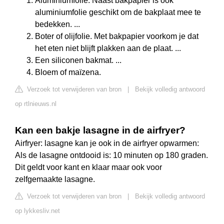
Aluminiumfolie. Naast bakpapier is ook
aluminiumfolie geschikt om de bakplaat mee te
bedekken. ...
Boter of olijfolie. Met bakpapier voorkom je dat
het eten niet blijft plakken aan de plaat. ...
Een siliconen bakmat. ...
Bloem of maïzena.
Verzoek tot verwijderen van bron
|
Bekijk volledig antwoord
op rtlnieuws.nl
Kan een bakje lasagne in de airfryer?
Airfryer: lasagne kan je ook in de airfryer opwarmen:
Als de lasagne ontdooid is: 10 minuten op 180 graden.
Dit geldt voor kant en klaar maar ook voor
zelfgemaakte lasagne.
Verzoek tot verwijderen van bron
|
Bekijk volledig antwoord
op lykkesliv.net