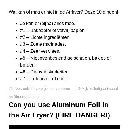
Wat kan of mag er niet in de Airfryer? Deze 10 dingen!
Je kan er (bijna) alles mee.
#1 – Bakpapier of vetvrij papier.
#2 – Lichte ingrediënten.
#3 – Zoete marinades.
#4 – Zeer vet vlees.
#5 – Niet ovenbestendige schalen, bakjes of
borden.
#6 – Diepvrieskroketten.
#7 – Frituurvet- of olie.
Verzoek tot verwijderen van bron
|
Bekijk volledig antwoord
op frituurgezond.nl
Can you use Aluminum Foil in
the Air Fryer? (FIRE DANGER!)