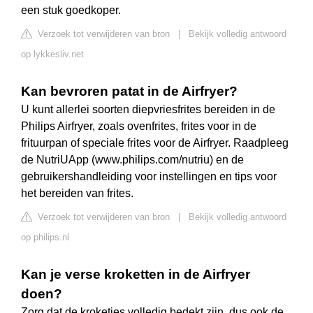
een stuk goedkoper.
Verzoek tot verwijderen van bron
|
Bekijk volledig antwoord
op lykkesliv.net
Kan bevroren patat in de Airfryer?
U kunt allerlei soorten diepvriesfrites bereiden in de
Philips Airfryer, zoals ovenfrites, frites voor in de
frituurpan of speciale frites voor de Airfryer. Raadpleeg
de NutriUApp (www.philips.com/nutriu) en de
gebruikershandleiding voor instellingen en tips voor
het bereiden van frites.
Verzoek tot verwijderen van bron
|
Bekijk volledig antwoord
op philips.nl
Kan je verse kroketten in de Airfryer
doen?
Zorg dat de kroketjes volledig bedekt zijn, dus ook de