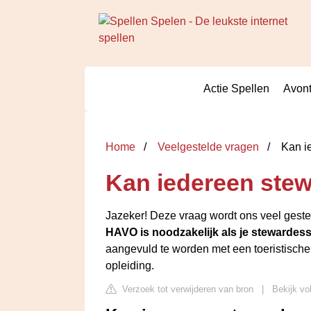
Actie Spellen
Avont
Home
Veelgestelde vragen
Kan i
Kan iedereen ste
Jazeker! Deze vraag wordt ons veel geste
HAVO is noodzakelijk als je stewardess
aangevuld te worden met een toeristische 
opleiding.
Verzoek tot verwijderen van bron
|
Bekijk vo