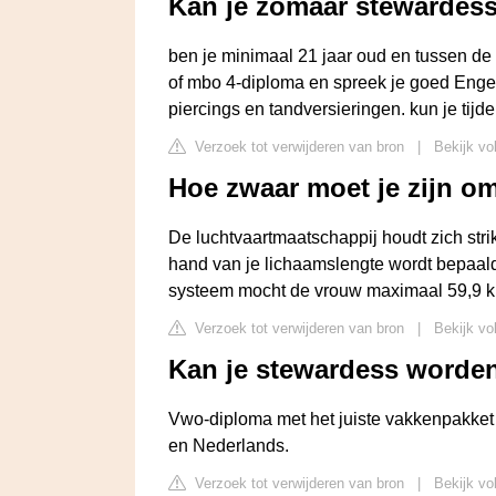
Kan je zomaar stewardes
ben je minimaal 21 jaar oud en tussen de
of mbo 4-diploma en spreek je goed Engel
piercings en tandversieringen. kun je tijd
Verzoek tot verwijderen van bron
|
Bekijk vo
Hoe zwaar moet je zijn o
De luchtvaartmaatschappij houdt zich str
hand van je lichaamslengte wordt bepaald 
systeem mocht de vrouw maximaal 59,9 ki
Verzoek tot verwijderen van bron
|
Bekijk vo
Kan je stewardess worde
Vwo-diploma met het juiste vakkenpakket 
en Nederlands.
Verzoek tot verwijderen van bron
|
Bekijk vo