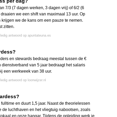
ss per dag?
7/3 (7 dagen werken, 3 dagen vrij) of 6/2 (6
 draaien we een shift van maximaal 13 uur. Op
dan krijgen we de kans om een pauze te nemen.
 zitten.
lledig antwoord op apuntateuna.es
ardess?
ders en stewards bedraag meestal tussen de €
 dienstverband van 5 jaar bedraagt het salaris
ij een werkweek van 38 uur.
lledig antwoord op loonwijzer.nl
wardess?
ulltime en duurt 1,5 jaar. Naast de theorielessen
die de luchthaven en het vliegtuig nabootsen, zoals
lokaal en onze hangar. Tijdens de opleiding werk je