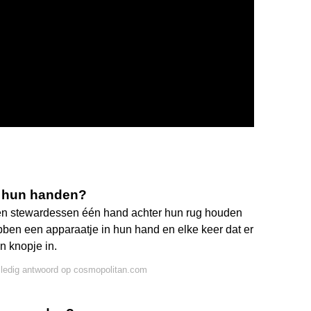
p hun handen?
en stewardessen één hand achter hun rug houden
bben een apparaatje in hun hand en elke keer dat er
n knopje in.
lledig antwoord op cosmopolitan.com