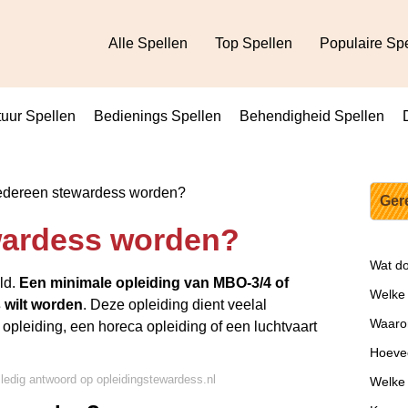
Alle Spellen
Top Spellen
Populaire Sp
uur Spellen
Bedienings Spellen
Behendigheid Spellen
edereen stewardess worden?
Ger
wardess worden?
Wat do
ld.
Een minimale opleiding van MBO-3/4 of
Welke 
 wilt worden
. Deze opleiding dient veelal
Waarom
opleiding, een horeca opleiding of een luchtvaart
Hoevee
lledig antwoord op opleidingstewardess.nl
Welke 