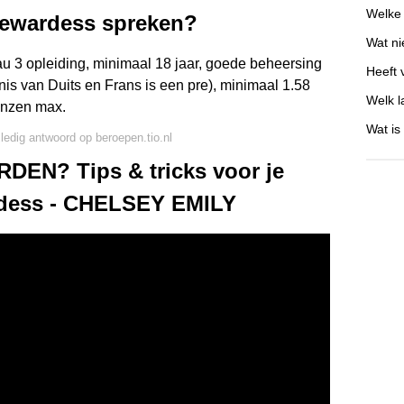
Welke
tewardess spreken?
Wat ni
u 3 opleiding, minimaal 18 jaar, goede beheersing
Heeft 
is van Duits en Frans is een pre), minimaal 1.58
Welk l
lenzen max.
Wat is
lledig antwoord op beroepen.tio.nl
N? Tips & tricks voor je
ewardess - CHELSEY EMILY