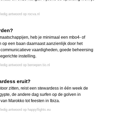
lledig antwoord op rocva.nl
rden?
aatschappijen, heb je minimaal een mbo4- of
n op een baan daarnaast aanzienlijk door het
nde communicatieve vaardigheden, goede beheersing
gerichte instelling.
lledig antwoord op beroepen.tio.nl
ardess eruit?
ntoor zitten, reist een stewardess in één week de
gypte, de andere dag surfen op de golven in
van Marokko tot feesten in Ibiza.
lledig antwoord op happyflights.eu