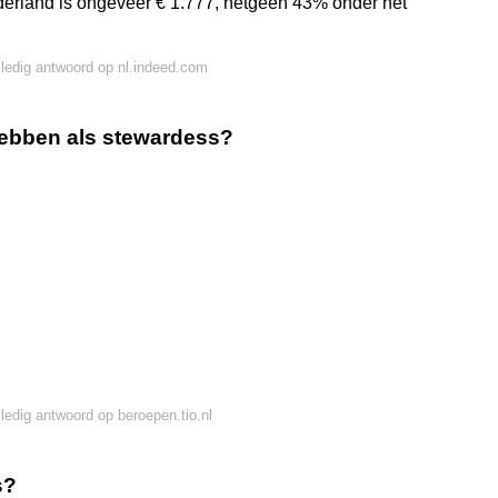
derland is ongeveer € 1.777, hetgeen 43% onder het
lledig antwoord op nl.indeed.com
ebben als stewardess?
lledig antwoord op beroepen.tio.nl
s?