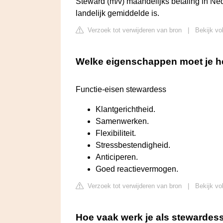
Steward (m/v) maandelijks betaling in Ne
landelijk gemiddelde is.
Verzoek tot verwijderen van bron
|
Bekijk vo
Welke eigenschappen moet je h
Functie-eisen stewardess
Klantgerichtheid.
Samenwerken.
Flexibiliteit.
Stressbestendigheid.
Anticiperen.
Goed reactievermogen.
Verzoek tot verwijderen van bron
|
Bekijk vo
Hoe vaak werk je als stewardes