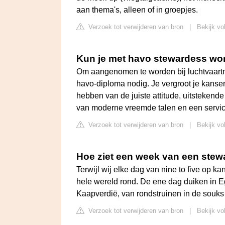
aan thema's, alleen of in groepjes.
Verzoek tot verwijderen van bron
|
Bekijk vo
Kun je met havo stewardess wo
Om aangenomen te worden bij luchtvaartm
havo-diploma nodig. Je vergroot je kanse
hebben van de juiste attitude, uitsteke
van moderne vreemde talen en een service
Verzoek tot verwijderen van bron
|
Bekijk vo
Hoe ziet een week van een stew
Terwijl wij elke dag van nine to five op ka
hele wereld rond. De ene dag duiken in E
Kaapverdië, van rondstruinen in de souks 
Verzoek tot verwijderen van bron
|
Bekijk vo