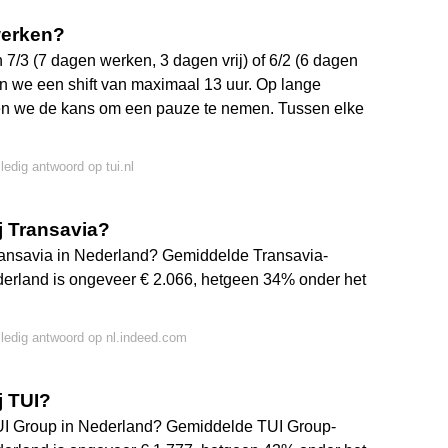
werken?
/3 (7 dagen werken, 3 dagen vrij) of 6/2 (6 dagen
en we een shift van maximaal 13 uur. Op lange
ijgen we de kans om een pauze te nemen. Tussen elke
ledig antwoord op tui.nl
j Transavia?
Transavia in Nederland? Gemiddelde Transavia-
derland is ongeveer € 2.066, hetgeen 34% onder het
lledig antwoord op nl.indeed.com
j TUI?
TUI Group in Nederland? Gemiddelde TUI Group-