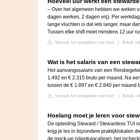
Hoeveel uur werkt een stewarde
– Over het algemeen hebben we weken van 
dagen werken, 2 dagen vrij). Per werkdag
lange vluchten is dat iets langer, maar 
Tussen elke shift moet minstens 12 uur rust
Verzoek tot verwijderen van bron
|
Bekijk vo
Wat is het salaris van een stew
Het aanvangssalaris van een Reisbegelei
1.492 en € 2.315 bruto per maand. Na een
tussen de € 1.897 en € 2.840 per maand b
Verzoek tot verwijderen van bron
|
Bekijk vo
Hoelang moet je leren voor ste
De opleiding Steward / Stewardess TUI is f
krijg je les in bijzondere praktijklokalen 
de mock-up (vliegtuigcabine), het incheck