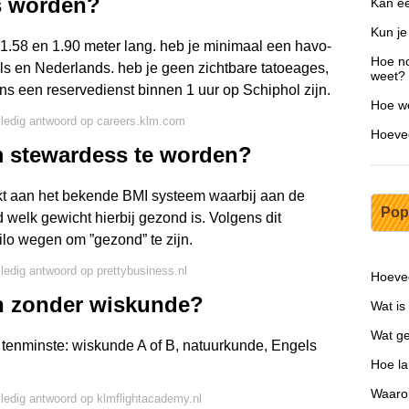
s worden?
Kan ee
Kun je
 1.58 en 1.90 meter lang. heb je minimaal een havo-
Hoe no
s en Nederlands. heb je geen zichtbare tatoeages,
weet?
ens een reservedienst binnen 1 uur op Schiphol zijn.
Hoe we
lledig antwoord op careers.klm.com
Hoevee
m stewardess te worden?
ikt aan het bekende BMI systeem waarbij aan de
Pop
welk gewicht hierbij gezond is. Volgens dit
lo wegen om ”gezond” te zijn.
lledig antwoord op prettybusiness.nl
Hoevee
n zonder wiskunde?
Wat is
Wat ge
tenminste: wiskunde A of B, natuurkunde, Engels
Hoe la
Waarom
lledig antwoord op klmflightacademy.nl