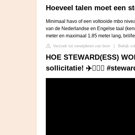
Hoeveel talen moet een s
Minimaal havo of een voltooide mbo nivea
van de Nederlandse en Engelse taal (kenn
meter en maximaal 1.85 meter lang, bril/
Verzoek tot verwijderen van bron
|
Bekijk vo
HOE STEWARD(ESS) WORDE
sollicitatie! ✈️👩🏼‍✈️ #st