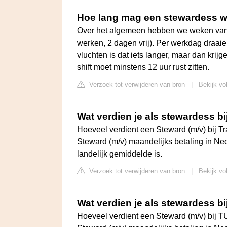
Hoe lang mag een stewardess 
Over het algemeen hebben we weken van 7
werken, 2 dagen vrij). Per werkdag draai
vluchten is dat iets langer, maar dan kr
shift moet minstens 12 uur rust zitten.
Verzoek tot verwijderen van bron
|
Bekijk vol
Wat verdien je als stewardess bi
Hoeveel verdient een Steward (m/v) bij 
Steward (m/v) maandelijks betaling in Ne
landelijk gemiddelde is.
Verzoek tot verwijderen van bron
|
Bekijk vo
Wat verdien je als stewardess bi
Hoeveel verdient een Steward (m/v) bij 