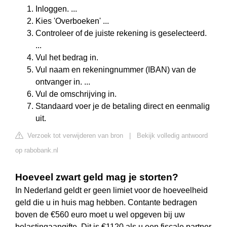
Inloggen. ...
Kies 'Overboeken' ...
Controleer of de juiste rekening is geselecteerd.
...
Vul het bedrag in.
Vul naam en rekeningnummer (IBAN) van de
ontvanger in. ...
Vul de omschrijving in.
Standaard voer je de betaling direct en eenmalig
uit.
Verzoek tot verwijderen van bron
|
Bekijk volledig antwoord
op rabobank.nl
Hoeveel zwart geld mag je storten?
In Nederland geldt er geen limiet voor de hoeveelheid
geld die u in huis mag hebben. Contante bedragen
boven de €560 euro moet u wel opgeven bij uw
belastingaangifte. Dit is €1120 als u een fiscale partner