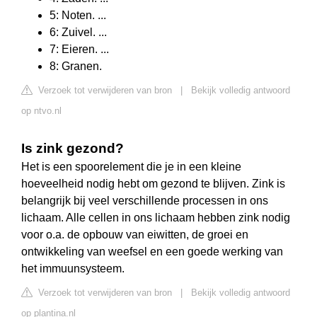
5: Noten. ...
6: Zuivel. ...
7: Eieren. ...
8: Granen.
Verzoek tot verwijderen van bron
|
Bekijk volledig antwoord
op ntvo.nl
Is zink gezond?
Het is een spoorelement die je in een kleine
hoeveelheid nodig hebt om gezond te blijven. Zink is
belangrijk bij veel verschillende processen in ons
lichaam. Alle cellen in ons lichaam hebben zink nodig
voor o.a. de opbouw van eiwitten, de groei en
ontwikkeling van weefsel en een goede werking van
het immuunsysteem.
Verzoek tot verwijderen van bron
|
Bekijk volledig antwoord
op plantina.nl