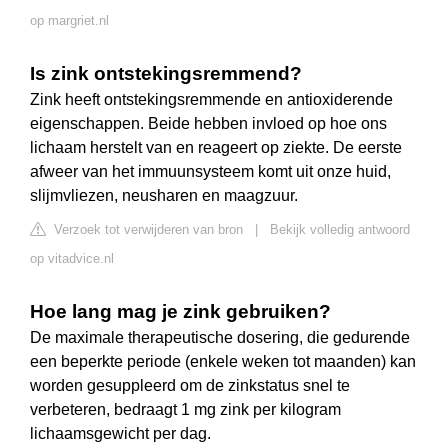
op margriet.nl
Is zink ontstekingsremmend?
Zink heeft ontstekingsremmende en antioxiderende
eigenschappen. Beide hebben invloed op hoe ons
lichaam herstelt van en reageert op ziekte. De eerste
afweer van het immuunsysteem komt uit onze huid,
slijmvliezen, neusharen en maagzuur.
Verzoek tot verwijderen van bron
|
Bekijk volledig antwoord
op vitadvice.nl
Hoe lang mag je zink gebruiken?
De maximale therapeutische dosering, die gedurende
een beperkte periode (enkele weken tot maanden) kan
worden gesuppleerd om de zinkstatus snel te
verbeteren, bedraagt 1 mg zink per kilogram
lichaamsgewicht per dag.