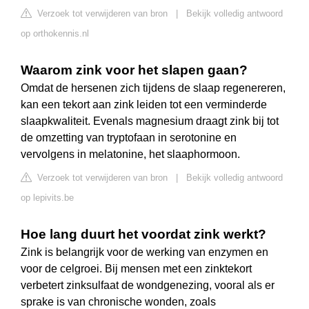
Verzoek tot verwijderen van bron
|
Bekijk volledig antwoord
op orthokennis.nl
Waarom zink voor het slapen gaan?
Omdat de hersenen zich tijdens de slaap regenereren,
kan een tekort aan zink leiden tot een verminderde
slaapkwaliteit. Evenals magnesium draagt zink bij tot
de omzetting van tryptofaan in serotonine en
vervolgens in melatonine, het slaaphormoon.
Verzoek tot verwijderen van bron
|
Bekijk volledig antwoord
op lepivits.be
Hoe lang duurt het voordat zink werkt?
Zink is belangrijk voor de werking van enzymen en
voor de celgroei. Bij mensen met een zinktekort
verbetert zinksulfaat de wondgenezing, vooral als er
sprake is van chronische wonden, zoals