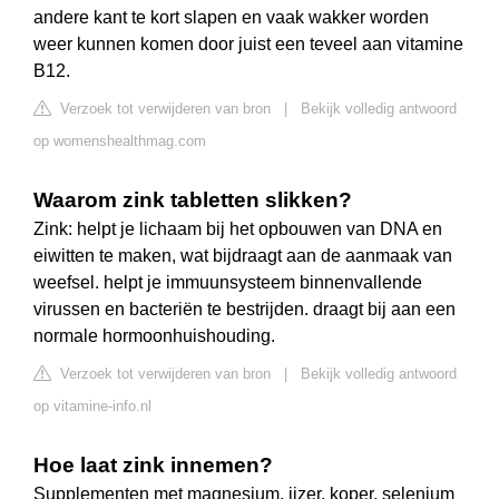
andere kant te kort slapen en vaak wakker worden
weer kunnen komen door juist een teveel aan vitamine
B12.
Verzoek tot verwijderen van bron
|
Bekijk volledig antwoord
op womenshealthmag.com
Waarom zink tabletten slikken?
Zink: helpt je lichaam bij het opbouwen van DNA en
eiwitten te maken, wat bijdraagt aan de aanmaak van
weefsel. helpt je immuunsysteem binnenvallende
virussen en bacteriën te bestrijden. draagt bij aan een
normale hormoonhuishouding.
Verzoek tot verwijderen van bron
|
Bekijk volledig antwoord
op vitamine-info.nl
Hoe laat zink innemen?
Supplementen met magnesium, ijzer, koper, selenium