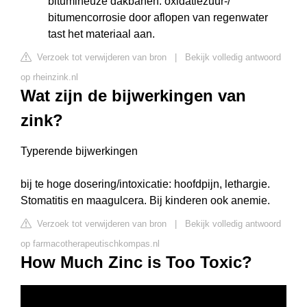
bitumineuze dakbanen: oxidatiezuur-/
bitumencorrosie door aflopen van regenwater
tast het materiaal aan.
Verzoek tot verwijderen van bron
|
Bekijk volledig antwoord
op rheinzink.nl
Wat zijn de bijwerkingen van
zink?
Typerende bijwerkingen
bij te hoge dosering/intoxicatie: hoofdpijn, lethargie.
Stomatitis en maagulcera. Bij kinderen ook anemie.
Verzoek tot verwijderen van bron
|
Bekijk volledig antwoord
op farmacotherapeutischkompas.nl
How Much Zinc is Too Toxic?