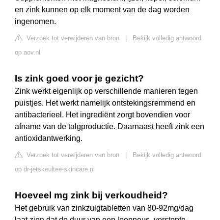
en zink kunnen op elk moment van de dag worden
ingenomen.
Verzoek tot verwijderen van bron
|
Bekijk volledig antwoord
op aov.nl
Is zink goed voor je gezicht?
Zink werkt eigenlijk op verschillende manieren tegen
puistjes. Het werkt namelijk ontstekingsremmend en
antibacterieel. Het ingrediënt zorgt bovendien voor
afname van de talgproductie. Daarnaast heeft zink een
antioxidantwerking.
Verzoek tot verwijderen van bron
|
Bekijk volledig antwoord
op dr-jetskeultee-skincare.nl
Hoeveel mg zink bij verkoudheid?
Het gebruik van zinkzuigtabletten van 80-92mg/dag
laat zien dat de duur van een loopneus, verstopte