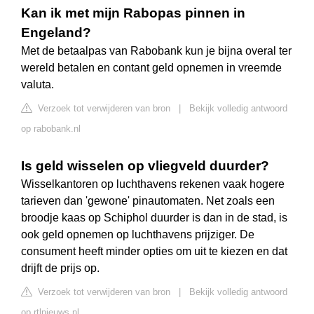
Kan ik met mijn Rabopas pinnen in
Engeland?
Met de betaalpas van Rabobank kun je bijna overal ter
wereld betalen en contant geld opnemen in vreemde
valuta.
Verzoek tot verwijderen van bron
|
Bekijk volledig antwoord
op rabobank.nl
Is geld wisselen op vliegveld duurder?
Wisselkantoren op luchthavens rekenen vaak hogere
tarieven dan 'gewone' pinautomaten. Net zoals een
broodje kaas op Schiphol duurder is dan in de stad, is
ook geld opnemen op luchthavens prijziger. De
consument heeft minder opties om uit te kiezen en dat
drijft de prijs op.
Verzoek tot verwijderen van bron
|
Bekijk volledig antwoord
op rtlnieuws.nl