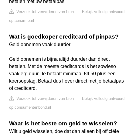
betalen met uw betaalpas.
Verzoek tot verwijderen van bron
|
Bekijk volledig antwoord
op abnamro.nl
Wat is goedkoper creditcard of pinpas?
Geld opnemen vaak duurder
Geld opnemen is bijna altijd duurder dan direct
betalen. Met de meeste creditcards is het sowieso
vaak erg duur. Je betaalt minimaal €4,50 plus een
koersopslag. Betaal dus liever direct met je betaalpas
of creditcard.
Verzoek tot verwijderen van bron
|
Bekijk volledig antwoord
op consumentenbond.nl
Waar is het beste om geld te wisselen?
Wilt u geld wisselen, doe dat dan alleen bij officiële