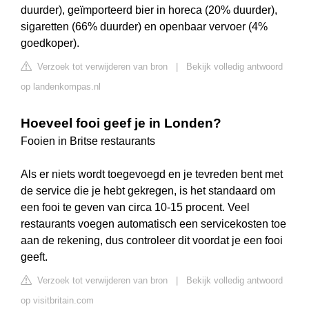
duurder), geïmporteerd bier in horeca (20% duurder),
sigaretten (66% duurder) en openbaar vervoer (4%
goedkoper).
Verzoek tot verwijderen van bron
|
Bekijk volledig antwoord
op landenkompas.nl
Hoeveel fooi geef je in Londen?
Fooien in Britse restaurants
Als er niets wordt toegevoegd en je tevreden bent met
de service die je hebt gekregen, is het standaard om
een fooi te geven van circa 10-15 procent. Veel
restaurants voegen automatisch een servicekosten toe
aan de rekening, dus controleer dit voordat je een fooi
geeft.
Verzoek tot verwijderen van bron
|
Bekijk volledig antwoord
op visitbritain.com