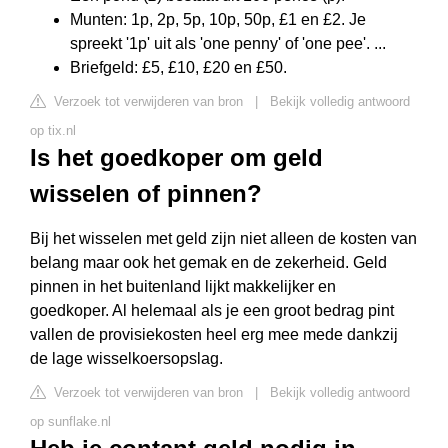
Munten: 1p, 2p, 5p, 10p, 50p, £1 en £2. Je
spreekt '1p' uit als 'one penny' of 'one pee'. ...
Briefgeld: £5, £10, £20 en £50.
Verzoek tot verwijderen van bron
|
Bekijk volledig antwoord
op tix.nl
Is het goedkoper om geld
wisselen of pinnen?
Bij het wisselen met geld zijn niet alleen de kosten van
belang maar ook het gemak en de zekerheid. Geld
pinnen in het buitenland lijkt makkelijker en
goedkoper. Al helemaal als je een groot bedrag pint
vallen de provisiekosten heel erg mee mede dankzij
de lage wisselkoersopslag.
Verzoek tot verwijderen van bron
|
Bekijk volledig antwoord
op sunflake.nl