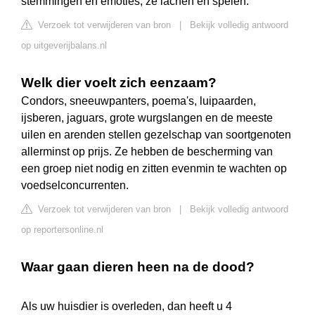
stemmingen en emoties; ze lachen en spelen.
Verzoek tot verwijderen van bron
|
Bekijk volledig antwoord
op uitgeverijbalans.nl
Welk dier voelt zich eenzaam?
Condors, sneeuwpanters, poema's, luipaarden,
ijsberen, jaguars, grote wurgslangen en de meeste
uilen en arenden stellen gezelschap van soortgenoten
allerminst op prijs. Ze hebben de bescherming van
een groep niet nodig en zitten evenmin te wachten op
voedselconcurrenten.
Verzoek tot verwijderen van bron
|
Bekijk volledig antwoord
op reportersonline.nl
Waar gaan dieren heen na de dood?
Als uw huisdier is overleden, dan heeft u 4