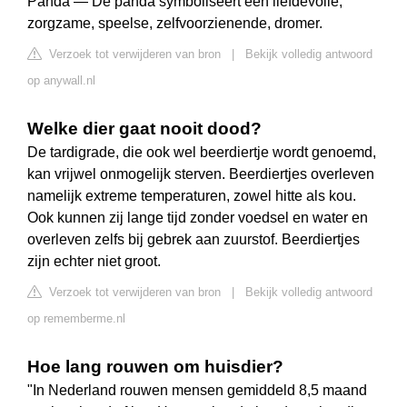
Panda — De panda symboliseert een liefdevolle,
zorgzame, speelse, zelfvoorzienende, dromer.
Verzoek tot verwijderen van bron
|
Bekijk volledig antwoord
op anywall.nl
Welke dier gaat nooit dood?
De tardigrade, die ook wel beerdiertje wordt genoemd,
kan vrijwel onmogelijk sterven. Beerdiertjes overleven
namelijk extreme temperaturen, zowel hitte als kou.
Ook kunnen zij lange tijd zonder voedsel en water en
overleven zelfs bij gebrek aan zuurstof. Beerdiertjes
zijn echter niet groot.
Verzoek tot verwijderen van bron
|
Bekijk volledig antwoord
op rememberme.nl
Hoe lang rouwen om huisdier?
"In Nederland rouwen mensen gemiddeld 8,5 maand