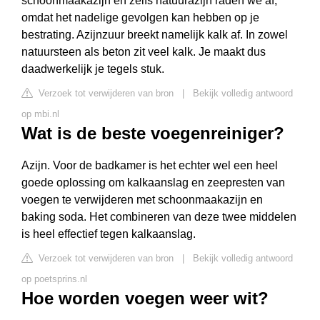
schoonmaakazijn en zelfs natuurazijn raden we af,
omdat het nadelige gevolgen kan hebben op je
bestrating. Azijnzuur breekt namelijk kalk af. In zowel
natuursteen als beton zit veel kalk. Je maakt dus
daadwerkelijk je tegels stuk.
Verzoek tot verwijderen van bron
|
Bekijk volledig antwoord
op mbi.nl
Wat is de beste voegenreiniger?
Azijn. Voor de badkamer is het echter wel een heel
goede oplossing om kalkaanslag en zeepresten van
voegen te verwijderen met schoonmaakazijn en
baking soda. Het combineren van deze twee middelen
is heel effectief tegen kalkaanslag.
Verzoek tot verwijderen van bron
|
Bekijk volledig antwoord
op poetsprins.nl
Hoe worden voegen weer wit?