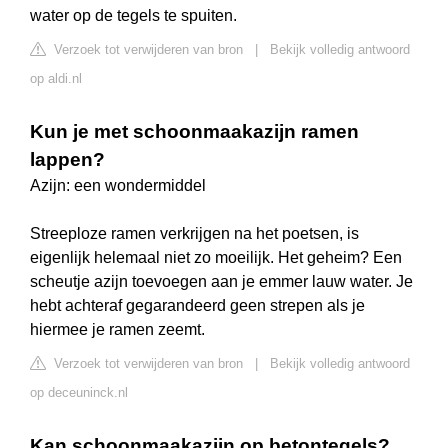
water op de tegels te spuiten.
Verzoek tot verwijderen van bron
|
Bekijk volledig antwoord
op aldi.nl
Kun je met schoonmaakazijn ramen
lappen?
Azijn: een wondermiddel
Streeploze ramen verkrijgen na het poetsen, is
eigenlijk helemaal niet zo moeilijk. Het geheim? Een
scheutje azijn toevoegen aan je emmer lauw water. Je
hebt achteraf gegarandeerd geen strepen als je
hiermee je ramen zeemt.
Verzoek tot verwijderen van bron
|
Bekijk volledig antwoord
op deceuninck.nl
Kan schoonmaakazijn op betontegels?