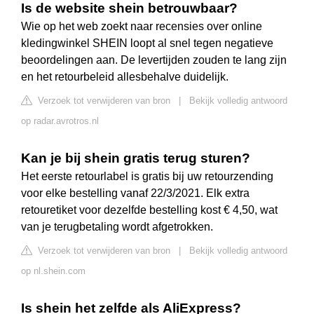
Is de website shein betrouwbaar?
Wie op het web zoekt naar recensies over online
kledingwinkel SHEIN loopt al snel tegen negatieve
beoordelingen aan. De levertijden zouden te lang zijn
en het retourbeleid allesbehalve duidelijk.
Verzoek tot verwijderen van bron
|
Bekijk volledig antwoord
op radar.avrotros.nl
Kan je bij shein gratis terug sturen?
Het eerste retourlabel is gratis bij uw retourzending
voor elke bestelling vanaf 22/3/2021. Elk extra
retouretiket voor dezelfde bestelling kost € 4,50, wat
van je terugbetaling wordt afgetrokken.
Verzoek tot verwijderen van bron
|
Bekijk volledig antwoord
op nl.shein.com
Is shein het zelfde als AliExpress?