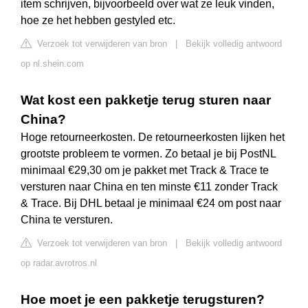
item schrijven, bijvoorbeeld over wat ze leuk vinden,
hoe ze het hebben gestyled etc.
Verzoek tot verwijderen van bron
|
Bekijk volledig antwoord
op nl.shein.com
Wat kost een pakketje terug sturen naar
China?
Hoge retourneerkosten. De retourneerkosten lijken het
grootste probleem te vormen. Zo betaal je bij PostNL
minimaal €29,30 om je pakket met Track & Trace te
versturen naar China en ten minste €11 zonder Track
& Trace. Bij DHL betaal je minimaal €24 om post naar
China te versturen.
Verzoek tot verwijderen van bron
|
Bekijk volledig antwoord
op radar.avrotros.nl
Hoe moet je een pakketje terugsturen?