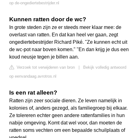
op de-ongediertebestrijder.nl
Kunnen ratten door de wc?
In grote steden zijn ze er steeds meer klaar mee: de
overlast van ratten. En dat kan heel ver gaan, zegt
ongediertebestrijder Richard Piké. "Ze kunnen echt uit
de wc-pot naar boven komen." "En dan krijg je dus een
koud neusje tegen je billen aan.
Verzoek tot verwijderen van bron
|
Bekijk volledig antwoord
op eenvandaag.avrotros.nl
Is een rat alleen?
Ratten zijn zeer sociale dieren. Ze leven namelijk in
kolonies of, anders gezegd, als familiegroep bij elkaar.
Ze tolereren echter geen andere rattenfamilies in hun
nabije omgeving. Komt dat wel voor, dan moeten de
ratten soms vechten om een bepaalde schuilplaats of
voedsel.