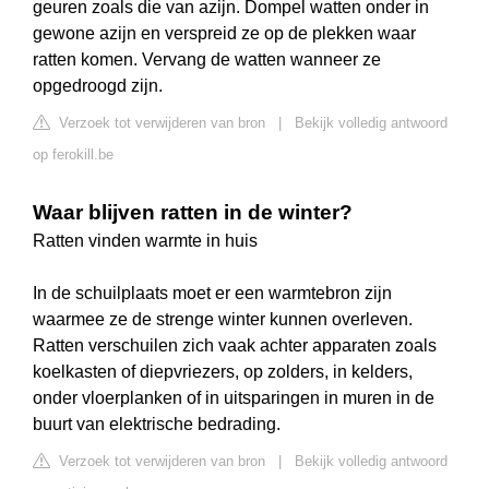
geuren zoals die van azijn. Dompel watten onder in
gewone azijn en verspreid ze op de plekken waar
ratten komen. Vervang de watten wanneer ze
opgedroogd zijn.
Verzoek tot verwijderen van bron
|
Bekijk volledig antwoord
op ferokill.be
Waar blijven ratten in de winter?
Ratten vinden warmte in huis
In de schuilplaats moet er een warmtebron zijn
waarmee ze de strenge winter kunnen overleven.
Ratten verschuilen zich vaak achter apparaten zoals
koelkasten of diepvriezers, op zolders, in kelders,
onder vloerplanken of in uitsparingen in muren in de
buurt van elektrische bedrading.
Verzoek tot verwijderen van bron
|
Bekijk volledig antwoord