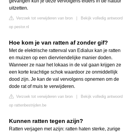
gevangen kun je deze vervolgens elders in de natuur
uitzetten.
Verzoek tot verwijderen van bron
|
Bekijk volledig antwoord
op pestor.nl
Hoe kom je van ratten af zonder gif?
Met de elektrische rattenval van Edialux kan je ratten
en muizen op een diervriendelijke manier doden.
Wanneer ze naar het lokaas in de val gaan krijgen ze
een korte krachtige schok waardoor ze onmiddellijk
dood zijn. Je kan de val vervolgens opnemen om de
dode rat of muis te verwijderen.
Verzoek tot verwijderen van bron
|
Bekijk volledig antwoord
op rattenbestrijden.be
Kunnen ratten tegen azijn?
Ratten verjagen met azijn: ratten haten sterke, zurige