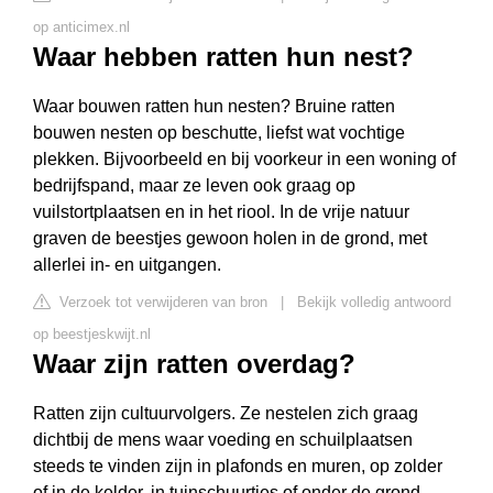
op anticimex.nl
Waar hebben ratten hun nest?
Waar bouwen ratten hun nesten? Bruine ratten
bouwen nesten op beschutte, liefst wat vochtige
plekken. Bijvoorbeeld en bij voorkeur in een woning of
bedrijfspand, maar ze leven ook graag op
vuilstortplaatsen en in het riool. In de vrije natuur
graven de beestjes gewoon holen in de grond, met
allerlei in- en uitgangen.
Verzoek tot verwijderen van bron
|
Bekijk volledig antwoord
op beestjeskwijt.nl
Waar zijn ratten overdag?
Ratten zijn cultuurvolgers. Ze nestelen zich graag
dichtbij de mens waar voeding en schuilplaatsen
steeds te vinden zijn in plafonds en muren, op zolder
of in de kelder, in tuinschuurtjes of onder de grond,