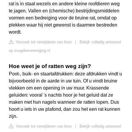
rat is in staat wezels en andere kleine roofdieren weg
te jagen. Vallen en (chemische) bestrijdingsmiddelen
vormen een bedreiging voor de bruine rat, omdat op
plekken waar hij niet gewenst is daarmee bestreden
wordt.
Verzoek tot verwijderen van bron
|
Bekijk volledig antwoord
op zoogdiervereniging.nl
Hoe weet je of ratten weg zijn?
Poot-, buik- en staartafdrukken: deze afdrukken vindt u
bijvoorbeeld in de aarde in uw tuin. Of u vindt bruine
vlekken om een opening in uw muur. Krassende
geluiden: vooral 's nachts hoor je het geluid dat ze
maken met hun nagels wanneer de ratten lopen. Dus
hoort u iets in uw plafond, dan zou het een rat kunnen
zijn.
Verzoek tot verwijderen van bron
|
Bekijk volledig antwoord