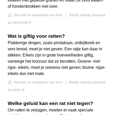
trekken met gepelde granen en slaan ze zelfs katten-
of hondenbrokken niet over.
Verzoek tot verwijderen van bron
|
Bekijk volledig antwoord
op rattenkwijt.nl
Wat is giftig voor ratten?
Plakkerige dingen, zoals pindakaas, ontbijtkoek en
vers brood, moet je niet geven. Een ratje kan daar in
stikken. Eikels zijn in grote hoeveelheden giftig,
vanwege het looizuur dat ze bevatten. Groene -niet
rijpe- eikels, moet je sowieso niet geven; bruine -rijpe-
eikels dus met mate.
Verzoek tot verwijderen van bron
|
Bekijk volledig antwoord
op ratten.nl
Welke geluid kan een rat niet tegen?
Om ratten te verjagen, moeten er vaak speciale