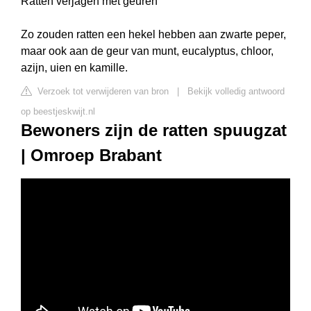
Ratten verjagen met geuren
Zo zouden ratten een hekel hebben aan zwarte peper,
maar ook aan de geur van munt, eucalyptus, chloor,
azijn, uien en kamille.
Verzoek tot verwijderen van bron
|
Bekijk volledig antwoord
op beestjeskwijt.nl
Bewoners zijn de ratten spuugzat
| Omroep Brabant