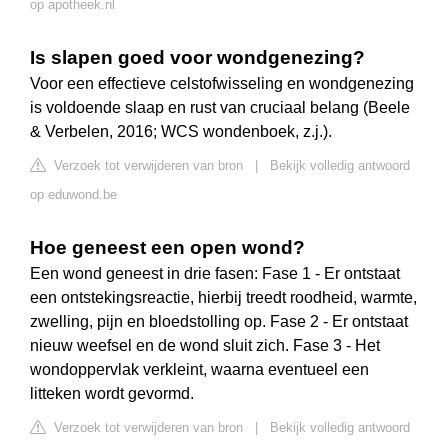
op apotheek.nl
Is slapen goed voor wondgenezing?
Voor een effectieve celstofwisseling en wondgenezing
is voldoende slaap en rust van cruciaal belang (Beele
& Verbelen, 2016; WCS wondenboek, z.j.).
Verzoek tot verwijderen van bron
|
Bekijk volledig antwoord
op eduwond.be
Hoe geneest een open wond?
Een wond geneest in drie fasen: Fase 1 - Er ontstaat
een ontstekingsreactie, hierbij treedt roodheid, warmte,
zwelling, pijn en bloedstolling op. Fase 2 - Er ontstaat
nieuw weefsel en de wond sluit zich. Fase 3 - Het
wondoppervlak verkleint, waarna eventueel een
litteken wordt gevormd.
Verzoek tot verwijderen van bron
|
Bekijk volledig antwoord