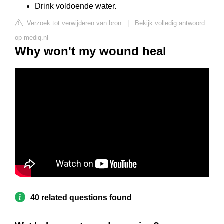
Drink voldoende water.
Verzoek tot verwijderen van bron
|
Bekijk volledig antwoord
op mediq.nl
Why won't my wound heal
40 related questions found