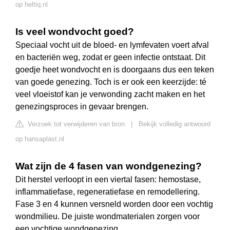
op heltiq.nl
Is veel wondvocht goed?
Speciaal vocht uit de bloed- en lymfevaten voert afval
en bacteriën weg, zodat er geen infectie ontstaat. Dit
goedje heet wondvocht en is doorgaans dus een teken
van goede genezing. Toch is er ook een keerzijde: té
veel vloeistof kan je verwonding zacht maken en het
genezingsproces in gevaar brengen.
Verzoek tot verwijderen van bron
|
Bekijk volledig antwoord
op hansaplast.nl
Wat zijn de 4 fasen van wondgenezing?
Dit herstel verloopt in een viertal fasen: hemostase,
inflammatiefase, regeneratiefase en remodellering.
Fase 3 en 4 kunnen versneld worden door een vochtig
wondmilieu. De juiste wondmaterialen zorgen voor
een vochtige wondgenezing.