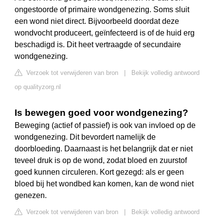
ongestoorde of primaire wondgenezing. Soms sluit
een wond niet direct. Bijvoorbeeld doordat deze
wondvocht produceert, geïnfecteerd is of de huid erg
beschadigd is. Dit heet vertraagde of secundaire
wondgenezing.
Verzoek tot verwijderen van bron
|
Bekijk volledig antwoord
op qualityzorg.nl
Is bewegen goed voor wondgenezing?
Beweging (actief of passief) is ook van invloed op de
wondgenezing. Dit bevordert namelijk de
doorbloeding. Daarnaast is het belangrijk dat er niet
teveel druk is op de wond, zodat bloed en zuurstof
goed kunnen circuleren. Kort gezegd: als er geen
bloed bij het wondbed kan komen, kan de wond niet
genezen.
Verzoek tot verwijderen van bron
|
Bekijk volledig antwoord