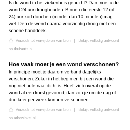
Is de wond in het ziekenhuis gehecht? Dan moet u de
wond 24 uur drooghouden. Binnen die eerste 12 (of
24) uur kort douchen (minder dan 10 minuten) mag
wel. Dep de wond daarna voorzichtig droog met een
schone handdoek.
Verzoek tot verwijderen van bron
|
Bekijk volledig antwoord
op thuisarts.nl
Hoe vaak moet je een wond verschonen?
In principe moet je daarom verband dagelijks
verschonen. Zeker in het begin en bij een wond die
nog niet helemaal dicht is. Heeft zich overal op de
wond al een korst gevormd, dan zou je om de dag of
drie keer per week kunnen verschonen.
Verzoek tot verwijderen van bron
|
Bekijk volledig antwoord
op arbowinkel.nl