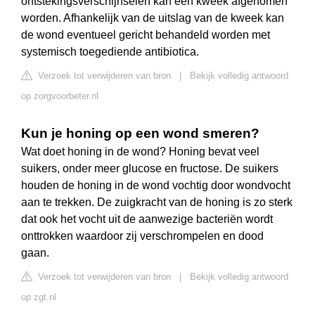
ontstekingsverschijnselen kan een kweek afgenomen
worden. Afhankelijk van de uitslag van de kweek kan
de wond eventueel gericht behandeld worden met
systemisch toegediende antibiotica.
Verzoek tot verwijderen van bron
|
Bekijk volledig antwoord
op zorgvoorbeter.nl
Kun je honing op een wond smeren?
Wat doet honing in de wond? Honing bevat veel
suikers, onder meer glucose en fructose. De suikers
houden de honing in de wond vochtig door wondvocht
aan te trekken. De zuigkracht van de honing is zo sterk
dat ook het vocht uit de aanwezige bacteriën wordt
onttrokken waardoor zij verschrompelen en dood
gaan.
Verzoek tot verwijderen van bron
|
Bekijk volledig antwoord
op zgt.nl