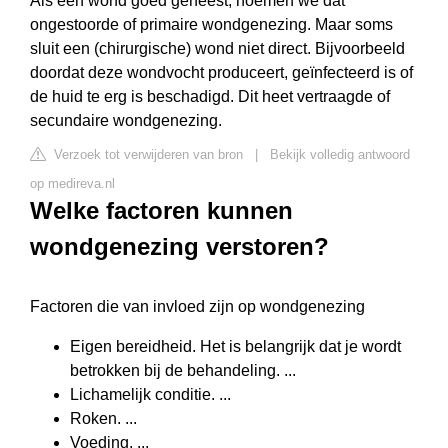
Als een wond goed geneest, noemen we dat
ongestoorde of primaire wondgenezing. Maar soms
sluit een (chirurgische) wond niet direct. Bijvoorbeeld
doordat deze wondvocht produceert, geïnfecteerd is of
de huid te erg is beschadigd. Dit heet vertraagde of
secundaire wondgenezing.
Verzoek tot verwijderen van bron
|
Bekijk volledig antwoord
op medireva.nl
Welke factoren kunnen
wondgenezing verstoren?
Factoren die van invloed zijn op wondgenezing
Eigen bereidheid. Het is belangrijk dat je wordt
betrokken bij de behandeling. ...
Lichamelijk conditie. ...
Roken. ...
Voeding. ...