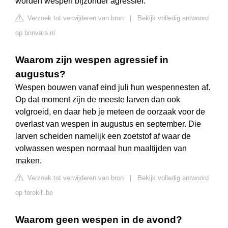
worden wespen bijzonder agressief.
Verzoek tot verwijderen van bron
|
Bekijk volledig antwoord
op bnnvara.nl
Waarom zijn wespen agressief in
augustus?
Wespen bouwen vanaf eind juli hun wespennesten af.
Op dat moment zijn de meeste larven dan ook
volgroeid, en daar heb je meteen de oorzaak voor de
overlast van wespen in augustus en september. Die
larven scheiden namelijk een zoetstof af waar de
volwassen wespen normaal hun maaltijden van
maken.
Verzoek tot verwijderen van bron
|
Bekijk volledig antwoord
op ferokill.be
Waarom geen wespen in de avond?