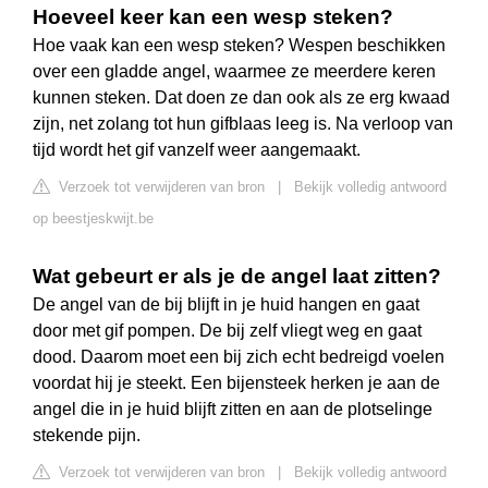
Hoeveel keer kan een wesp steken?
Hoe vaak kan een wesp steken? Wespen beschikken
over een gladde angel, waarmee ze meerdere keren
kunnen steken. Dat doen ze dan ook als ze erg kwaad
zijn, net zolang tot hun gifblaas leeg is. Na verloop van
tijd wordt het gif vanzelf weer aangemaakt.
Verzoek tot verwijderen van bron
|
Bekijk volledig antwoord
op beestjeskwijt.be
Wat gebeurt er als je de angel laat zitten?
De angel van de bij blijft in je huid hangen en gaat
door met gif pompen. De bij zelf vliegt weg en gaat
dood. Daarom moet een bij zich echt bedreigd voelen
voordat hij je steekt. Een bijensteek herken je aan de
angel die in je huid blijft zitten en aan de plotselinge
stekende pijn.
Verzoek tot verwijderen van bron
|
Bekijk volledig antwoord