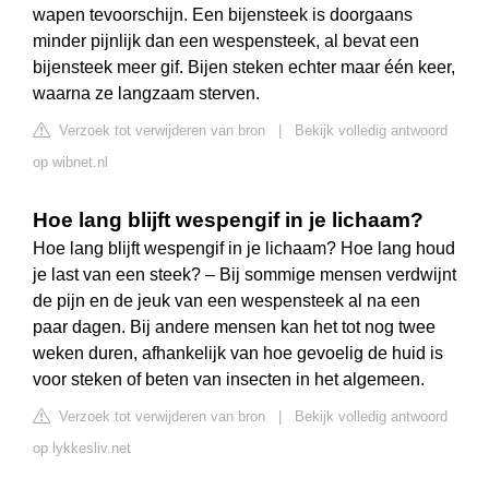
wapen tevoorschijn. Een bijensteek is doorgaans
minder pijnlijk dan een wespensteek, al bevat een
bijensteek meer gif. Bijen steken echter maar één keer,
waarna ze langzaam sterven.
Verzoek tot verwijderen van bron
|
Bekijk volledig antwoord
op wibnet.nl
Hoe lang blijft wespengif in je lichaam?
Hoe lang blijft wespengif in je lichaam? Hoe lang houd
je last van een steek? – Bij sommige mensen verdwijnt
de pijn en de jeuk van een wespensteek al na een
paar dagen. Bij andere mensen kan het tot nog twee
weken duren, afhankelijk van hoe gevoelig de huid is
voor steken of beten van insecten in het algemeen.
Verzoek tot verwijderen van bron
|
Bekijk volledig antwoord
op lykkesliv.net