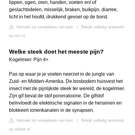
lippen, ogen, oren, handen, voeten en/ of
geslachtsdelen, misselijk, braken, buikpijn, diarree,
licht in het hoofd, drukkend gevoel op de borst.
Verzoek tot verwijderen van bron
|
Bekijk volledig antwoord
op mcl.nl
Welke steek doet het meeste pijn?
Kogelmier: Pijn 4+
Pas op waar je je voeten neerzet in de jungle van
Zuid- en Midden-Amerika. De bosbodem huisvest het
insect met de pijnlijkste steek ter wereld, de kogelmier.
Zijn gif bevat de stof poneratoxine. De gifstof
beïnvloedt de elektrische signalen in de hersenen en
blokkeert ionenkanalen in de synapsen.
Verzoek tot verwijderen van bron
|
Bekijk volledig antwoord
op wibnet.nl