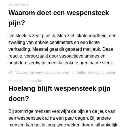
op azaron.nl
Waarom doet een wespensteek
pijn?
De steek is zeer pijnlijk. Men ziet lokale roodheid, een
zwelling van enkele centimeters en een lichte
verharding. Meestal gaat dit gepaard met jeuk. Deze
reactie, veroorzaakt door vasoactieve amines en
peptiden, verdwijnt meestal enkele uren na de steek.
Verzoek tot verwijderen van bron
|
Bekijk volledig antwoord
op antigifcentrum.be
Hoelang blijft wespensteek pijn
doen?
Bij sommige mensen verdwijnt de pijn en de jeuk van
een wespensteek al na een paar dagen. Bij andere
mensen kan het tot nog twee weken duren, afhankelijk