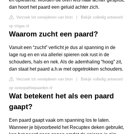
dan hoort het paard een geluid achter zich.
Verzoek tot verwijderen van bron
|
Bekijk volledig antwoord
op stigas.nl
Waarom zucht een paard?
Vanuit een “zucht” verlicht je dus al spanning in de
lage rug en en via allerlei spieren ook rust in de
schouders, hals en nek. Als de ademhaling “hoog” zit,
dan staat het paard a.h.w met opgetrokken schouders.
Verzoek tot verwijderen van bron
|
Bekijk volledig antwoord
op osteopathiepaarden.nl
Wat betekent het als een paard
gaapt?
Een paard gaapt vaak om spanning los te laten.
Wanneer je bijvoorbeeld het Recuptex deken gebruikt,