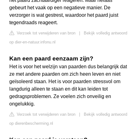
het paard zachtaardiger reageren. Maar helaas
gebeurt het vaak op een negatieve manier. De
verzorger is wat gestrest, waardoor het paard juist
tegendraads reageert.
Verzoek tot verwijderen van bron
|
Bekijk volledig antwoord
op dier-en-natuur.infonu.nl
Kan een paard eenzaam zijn?
Het is voor het welzijn van paarden dus belangrijk dat
ze met andere paarden om zich heen leven en niet
geïsoleerd staan. Het is voor paarden stressvol om
langdurig alleen te staan en dit kan leiden tot
gedragsproblemen. Ze voelen zich onveilig en
ongelukkig.
Verzoek tot verwijderen van bron
|
Bekijk volledig antwoord
op dierenbescherming.nl