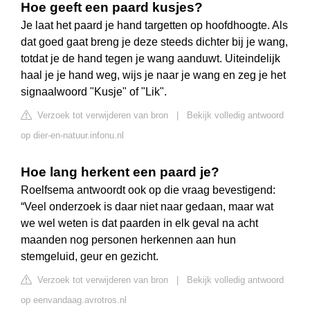
Hoe geeft een paard kusjes?
Je laat het paard je hand targetten op hoofdhoogte. Als
dat goed gaat breng je deze steeds dichter bij je wang,
totdat je de hand tegen je wang aanduwt. Uiteindelijk
haal je je hand weg, wijs je naar je wang en zeg je het
signaalwoord "Kusje" of "Lik".
Verzoek tot verwijderen van bron
|
Bekijk volledig antwoord
op dier-en-natuur.infonu.nl
Hoe lang herkent een paard je?
Roelfsema antwoordt ook op die vraag bevestigend:
“Veel onderzoek is daar niet naar gedaan, maar wat
we wel weten is dat paarden in elk geval na acht
maanden nog personen herkennen aan hun
stemgeluid, geur en gezicht.
Verzoek tot verwijderen van bron
|
Bekijk volledig antwoord
op eenvandaag.avrotros.nl