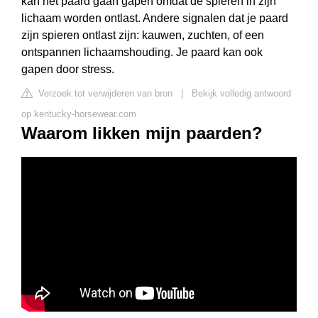
kan het paard gaan gapen omdat de spieren in zijn
lichaam worden ontlast. Andere signalen dat je paard
zijn spieren ontlast zijn: kauwen, zuchten, of een
ontspannen lichaamshouding. Je paard kan ook
gapen door stress.
Verzoek tot verwijderen van bron
|
Bekijk volledig antwoord
op kentucky-horsewear.com
Waarom likken mijn paarden?