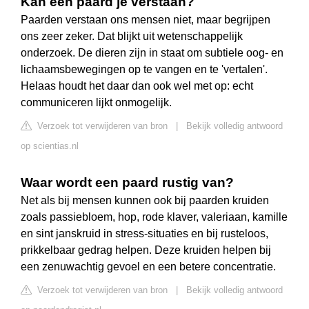
Kan een paard je verstaan?
Paarden verstaan ons mensen niet, maar begrijpen
ons zeer zeker. Dat blijkt uit wetenschappelijk
onderzoek. De dieren zijn in staat om subtiele oog- en
lichaamsbewegingen op te vangen en te 'vertalen'.
Helaas houdt het daar dan ook wel met op: echt
communiceren lijkt onmogelijk.
Verzoek tot verwijderen van bron
|
Bekijk volledig antwoord
op scientias.nl
Waar wordt een paard rustig van?
Net als bij mensen kunnen ook bij paarden kruiden
zoals passiebloem, hop, rode klaver, valeriaan, kamille
en sint janskruid in stress-situaties en bij rusteloos,
prikkelbaar gedrag helpen. Deze kruiden helpen bij
een zenuwachtig gevoel en een betere concentratie.
Verzoek tot verwijderen van bron
|
Bekijk volledig antwoord