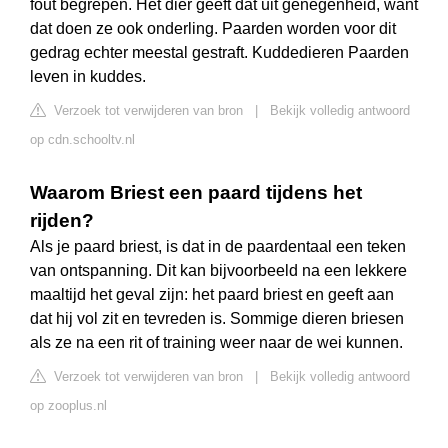
fout begrepen. Het dier geeft dat uit genegenheid, want
dat doen ze ook onderling. Paarden worden voor dit
gedrag echter meestal gestraft. Kuddedieren Paarden
leven in kuddes.
Verzoek tot verwijderen van bron
|
Bekijk volledig antwoord
op cdn.schooltv.nl
Waarom Briest een paard tijdens het
rijden?
Als je paard briest, is dat in de paardentaal een teken
van ontspanning. Dit kan bijvoorbeeld na een lekkere
maaltijd het geval zijn: het paard briest en geeft aan
dat hij vol zit en tevreden is. Sommige dieren briesen
als ze na een rit of training weer naar de wei kunnen.
Verzoek tot verwijderen van bron
|
Bekijk volledig antwoord
op zooplus.nl