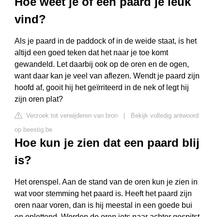
Hoe weet je of een paard je leuk
vind?
Als je paard in de paddock of in de weide staat, is het
altijd een goed teken dat het naar je toe komt
gewandeld. Let daarbij ook op de oren en de ogen,
want daar kan je veel van aflezen. Wendt je paard zijn
hoofd af, gooit hij het geïrriteerd in de nek of legt hij
zijn oren plat?
Verzoek tot verwijderen van bron
|
Bekijk volledig antwoord
op beestig.be
Hoe kun je zien dat een paard blij
is?
Het orenspel. Aan de stand van de oren kun je zien in
wat voor stemming het paard is. Heeft het paard zijn
oren naar voren, dan is hij meestal in een goede bui
en oplettend. Worden de oren iets naar achter gespitst,