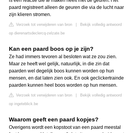
is een reactie die te maken heeft met de geuren. Het
paard registreert alleen de geuren die via de lucht naar
zijn klieren stromen.
Verzoek tot verwijderen van bron
|
Bekijk volledig antwoord
op dierenartsdeclercq-zelzate.be
Kan een paard boos op je zijn?
Ze had immers tevoren al besloten wat ze zou zien.
Maar ze heeft wel gelijk, natuurlijk, in die zin dat
paarden wel degelijk boos kunnen worden op hun
mensen, en dat laten zien ook. En ook geclickertrainde
paarden kunnen heel boos worden op hun mensen.
Verzoek tot verwijderen van bron
|
Bekijk volledig antwoord
op ingeteblick.be
Waarom geeft een paard kopjes?
Overigens wordt een kopstoot van een paard meestal