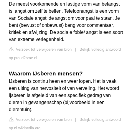
De meest voorkomende en lastige vorm van belangst
is: angst om zelf te bellen. Telefoonangst is een vorm
van Sociale angst: de angst om voor paal te staan. Je
bent (bewust of onbewust) bang voor commentaar,
kritiek en afwijzing. De sociale fobie/ angst is een soort
van extreme verlegenheid.
Verzoek tot verwijderen van bron
|
Bekijk volledig antwoord
op proud2bme.nl
Waarom IJsberen mensen?
IJsberen is continu heen en weer lopen. Het is vaak
een uiting van nervositeit of van verveling. Het woord
ijsberen is afgeleid van een specifiek gedrag van
dieren in gevangenschap (bijvoorbeeld in een
dierentuin).
Verzoek tot verwijderen van bron
|
Bekijk volledig antwoord
op nl.wikipedia.org