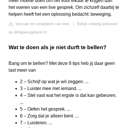
meer moeite doen om het voor elkaar te krijgen dan
het voeren van een live gesprek. Om zichzelf daarbij te
helpen heeft het een oplossing bedacht: beweging.
Verzoek tot verwijderen van bron
|
Bekijk volledig antwoord
op dehippevegetarier.nl
Wat te doen als je niet durft te bellen?
Bang om te bellen? Met deze 8 tips heb jij daar geen
last meer van
2 – Schrijf op wat je wil zeggen. ...
3 – Luister mee met iemand. ...
4 – Stel vast wat het ergste is dat kan gebeuren.
...
5 – Oefen het gesprek. ...
6 – Zorg dat je alleen bent. ...
7 – Luisteren. ...