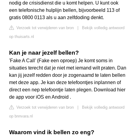
nodig de crisisdienst die u komt helpen. U kunt ook
een telefonische hulplijn bellen, bijvoorbeeld 113 of
gratis 0800 0113 als u aan zelfdoding denkt.
Verzoek tot verwijderen van bron
|
Bekijk volledig antwoord
op thuisarts.nl
Kan je naar jezelf bellen?
'Fake A Call' (Fake een oproep) Je komt soms in
situaties terecht dat je niet met iemand wilt praten. Dan
kan jij jezelf redden door je zogenaamd te laten bellen
met deze app. Je kan deze telefoontjes inplannen of
direct een nep telefoontje laten plegen. Download hier
de app voor iOS en Android .
Verzoek tot verwijderen van bron
|
Bekijk volledig antwoord
op bnnvara.nl
Waarom vind ik bellen zo eng?