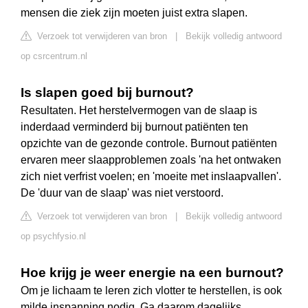
mensen die ziek zijn moeten juist extra slapen.
Verzoek tot verwijderen van bron
|
Bekijk volledig antwoord
op csrcentrum.nl
Is slapen goed bij burnout?
Resultaten. Het herstelvermogen van de slaap is
inderdaad verminderd bij burnout patiënten ten
opzichte van de gezonde controle. Burnout patiënten
ervaren meer slaapproblemen zoals 'na het ontwaken
zich niet verfrist voelen; en 'moeite met inslaapvallen'.
De 'duur van de slaap' was niet verstoord.
Verzoek tot verwijderen van bron
|
Bekijk volledig antwoord
op psychfysio.nl
Hoe krijg je weer energie na een burnout?
Om je lichaam te leren zich vlotter te herstellen, is ook
milde inspanning nodig. Ga daarom dagelijks