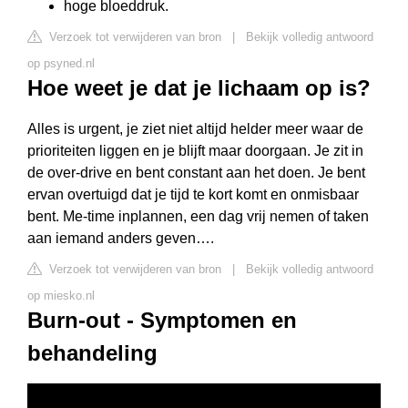
hoge bloeddruk.
Verzoek tot verwijderen van bron
|
Bekijk volledig antwoord
op psyned.nl
Hoe weet je dat je lichaam op is?
Alles is urgent, je ziet niet altijd helder meer waar de
prioriteiten liggen en je blijft maar doorgaan. Je zit in
de over-drive en bent constant aan het doen. Je bent
ervan overtuigd dat je tijd te kort komt en onmisbaar
bent. Me-time inplannen, een dag vrij nemen of taken
aan iemand anders geven….
Verzoek tot verwijderen van bron
|
Bekijk volledig antwoord
op miesko.nl
Burn-out - Symptomen en
behandeling