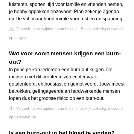
luisteren, sporten, tijd voor familie en vrienden nemen,
je hobby oppakken enzovoort. Plan zeker je agenda
niet te vol, maar houd ruimte voor rust en ontspanning.
Verzoek tot verwijderen van bron
|
Bekijk volledig antwoord
op qragt.nl
Wat voor soort mensen krijgen een burn-
out?
In principe kan iedereen een burn-out krijgen. De
mensen met dit probleem zijn echter vaak
getalenteerd, enthousiast en gemotiveerd. Jouw meest
betrokken, geëngageerde en hardwerkende mensen
lopen dus het grootste risico op een burn-out.
Verzoek tot verwijderen van bron
|
Bekijk volledig antwoord
op verso-net.be
Is een burn-out in het bloed te vinden?