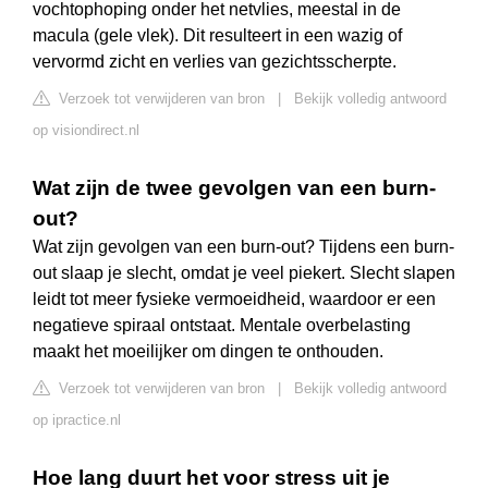
vochtophoping onder het netvlies, meestal in de
macula (gele vlek). Dit resulteert in een wazig of
vervormd zicht en verlies van gezichtsscherpte.
Verzoek tot verwijderen van bron
|
Bekijk volledig antwoord
op visiondirect.nl
Wat zijn de twee gevolgen van een burn-
out?
Wat zijn gevolgen van een burn-out? Tijdens een burn-
out slaap je slecht, omdat je veel piekert. Slecht slapen
leidt tot meer fysieke vermoeidheid, waardoor er een
negatieve spiraal ontstaat. Mentale overbelasting
maakt het moeilijker om dingen te onthouden.
Verzoek tot verwijderen van bron
|
Bekijk volledig antwoord
op ipractice.nl
Hoe lang duurt het voor stress uit je