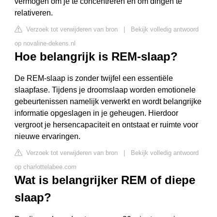
vermogen om je te concentreren en om dingen te
relativeren.
Verzoek tot verwijderen van bron
|
Bekijk volledig antwoord
op novaline-dekens.nl
Hoe belangrijk is REM-slaap?
De REM-slaap is zonder twijfel een essentiële
slaapfase. Tijdens je droomslaap worden emotionele
gebeurtenissen namelijk verwerkt en wordt belangrijke
informatie opgeslagen in je geheugen. Hierdoor
vergroot je hersencapaciteit en ontstaat er ruimte voor
nieuwe ervaringen.
Verzoek tot verwijderen van bron
|
Bekijk volledig antwoord
op charlottelabee.com
Wat is belangrijker REM of diepe
slaap?