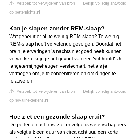
Verzoek tot verwijderen van bron
|
Bekijk volledig antwoord
op betternights.nl
Kan je slapen zonder REM-slaap?
Wat gebeurt er bij te weinig REM-slaap? Te weinig
REM-slaap heeft vervelende gevolgen. Doordat het
brein je ervaringen 's nachts niet goed heeft kunnen
verwerken, krijg je het gevoel van een 'vol hoofd'. Je
langetermijngeheugen verslechtert, net als je
vermogen om je te concentreren en om dingen te
relativeren.
Verzoek tot verwijderen van bron
|
Bekijk volledig antwoord
op novaline-dekens.nl
Hoe ziet een gezonde slaap eruit?
De perfecte nachtrust ziet er volgens wetenschappers
als volgt uit: een duur van circa acht uur, een korte