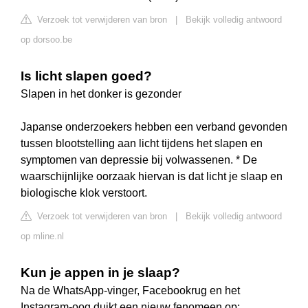
Verzoek tot verwijderen van bron
|
Bekijk volledig antwoord
op dorsoo.be
Is licht slapen goed?
Slapen in het donker is gezonder
Japanse onderzoekers hebben een verband gevonden
tussen blootstelling aan licht tijdens het slapen en
symptomen van depressie bij volwassenen. * De
waarschijnlijke oorzaak hiervan is dat licht je slaap en
biologische klok verstoort.
Verzoek tot verwijderen van bron
|
Bekijk volledig antwoord
op mline.nl
Kun je appen in je slaap?
Na de WhatsApp-vinger, Facebookrug en het
Instagram-oog duikt een nieuw fenomeen op: