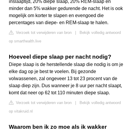
inslaaptijd, 20% diepe slaap, 20% REM-slaap en
minder dan 5% wakker gedurende de nacht. Het is ook
mogelijk om korter te slapen en evengoed die
percentages van diepe- en REM-slaap te halen.
Verzoek tot verwijderen van bron
|
Bekijk volledig antwoord
op smarthealth.live
Hoeveel diepe slaap per nacht nodig?
Diepe slaap is de herstellende slaap die nodig is om je
elke dag op je best te voelen. Bij gezonde
volwassenen, zal ongeveer 13 tot 23 procent van de
slaap diep zijn. Dus wanneer je 8 uur per nacht slaapt,
komt dat neer op 62 tot 110 minuten diepe slaap.
Verzoek tot verwijderen van bron
|
Bekijk volledig antwoord
op vitakruid.nl
Waarom ben ik zo moe als ik wakker