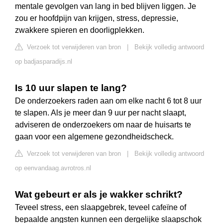
mentale gevolgen van lang in bed blijven liggen. Je
zou er hoofdpijn van krijgen, stress, depressie,
zwakkere spieren en doorligplekken.
Verzoek tot verwijderen van bron
|
Bekijk volledig antwoord
op badjasparadijs.nl
Is 10 uur slapen te lang?
De onderzoekers raden aan om elke nacht 6 tot 8 uur
te slapen. Als je meer dan 9 uur per nacht slaapt,
adviseren de onderzoekers om naar de huisarts te
gaan voor een algemene gezondheidscheck.
Verzoek tot verwijderen van bron
|
Bekijk volledig antwoord
op eenvandaag.avrotros.nl
Wat gebeurt er als je wakker schrikt?
Teveel stress, een slaapgebrek, teveel cafeïne of
bepaalde angsten kunnen een dergelijke slaapschok