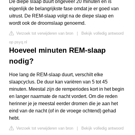
De diepe slaap duurt ongeveer 20 minuten en is
eigenlijk de belangrijkste fase omdat je er goed van
uitrust. De REM-slaap volgt na de diepe slaap en
wordt ook de droomslaap genoemd.
Verzoek tot verwijderen van bron
|
Bekijk volledig antwoord
op psyq.nl
Hoeveel minuten REM-slaap
nodig?
Hoe lang de REM-slaap duurt, verschilt elke
slaapcyclus. De duur kan variëren van 5 tot 45
minuten. Meestal zijn de remperiodes kort in het begin
en langer naarmate de nacht vordert. Om die reden
herinner je je meestal eerder dromen die je aan het
eind van de nacht (of in de vroege ochtend) gehad
hebt.
Verzoek tot verwijderen van bron
|
Bekijk volledig antwoord