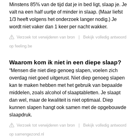
Minstens 85% van de tijd dat je in bed ligt, slaap je. Je
valt na een half uurtje of minder in slaap. (Maar liefst
1/3 heeft volgens het onderzoek langer nodig.) Je
wordt niet vaker dan 1 keer per nacht wakker.
Verzoek tot verwijderen van bron
|
Bekijk volledig antwoord
op feeling.be
Waarom kom ik niet in een diepe slaap?
“Mensen die niet diep genoeg slapen, voelen zich
overdag niet goed uitgerust. Niet diep genoeg slapen
kan te maken hebben met het gebruik van bepaalde
middelen, zoals alcohol of slaaptabletten. Je slaapt
dan wel, maar de kwaliteit is niet optimaal. Diep
kunnen slapen hangt ook samen met de opgebouwde
slaapdruk.
Verzoek tot verwijderen van bron
|
Bekijk volledig antwoord
op samengezond.nl