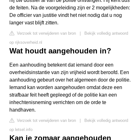
hij uw dossier al van de politie ontvangen. Hij kent dus
de feiten. Na de voorgeleiding zijn er 2 mogelijkheden:
De officier van justitie vindt het niet nodig dat u nog
langer vast blijft zitten.
Verzoek tot verwijderen van bron
|
Bekijk volledig antwoord
op rijksoverheid.nl
Wat houdt aangehouden in?
Een aanhouding betekent dat iemand door een
overheidsinstantie van zijn vrijheid wordt beroofd. Een
aanhouding gebeurt over het algemeen door de politie.
Iemand kan worden aangehouden omdat deze een
strafbaar feit heeft gepleegd of de politie kan een
inhechtenisneming verrichten om de orde te
handhaven.
Verzoek tot verwijderen van bron
|
Bekijk volledig antwoord
op letsel.info
Kan je zomaar aangehouden