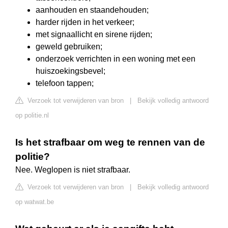
aanhouden en staandehouden;
harder rijden in het verkeer;
met signaallicht en sirene rijden;
geweld gebruiken;
onderzoek verrichten in een woning met een
huiszoekingsbevel;
telefoon tappen;
Verzoek tot verwijderen van bron
|
Bekijk volledig antwoord
op politie.nl
Is het strafbaar om weg te rennen van de
politie?
Nee. Weglopen is niet strafbaar.
Verzoek tot verwijderen van bron
|
Bekijk volledig antwoord
op watwat.be