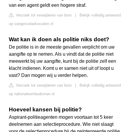
van een agent geldt een hogere straf.
Verzoek tot verwijderen van bron
|
Bekijk volledig antwoord
op vangesseladvocaten.nl
Wat kan ik doen als politie niks doet?
De politie is in de meeste gevallen verplicht om uw
aangifte op te nemen. Als u vindt dat de politie niet
meewerkt bij uw aangifte, kunt bij de politie zelf een
klacht indienen. Komt u er samen niet uit of loopt u
vast? Dan mogen wij u verder helpen.
Verzoek tot verwijderen van bron
|
Bekijk volledig antwoord
op nationaleombudsman.nl
Hoeveel kansen bij politie?
Aspirant-politieagenten mogen voortaan tot 5 keer
deelnemen aan selectieprocedure. Wie niet slaagt
voor de selectieprocedure bij de geïntegreerde politie,