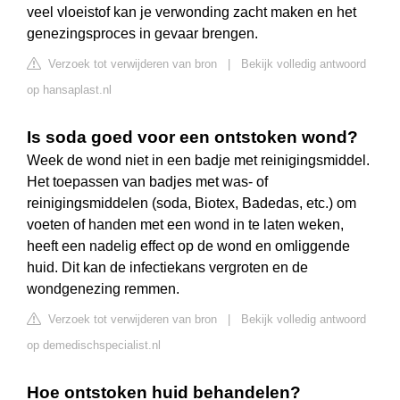
veel vloeistof kan je verwonding zacht maken en het
genezingsproces in gevaar brengen.
Verzoek tot verwijderen van bron
|
Bekijk volledig antwoord
op hansaplast.nl
Is soda goed voor een ontstoken wond?
Week de wond niet in een badje met reinigingsmiddel.
Het toepassen van badjes met was- of
reinigingsmiddelen (soda, Biotex, Badedas, etc.) om
voeten of handen met een wond in te laten weken,
heeft een nadelig effect op de wond en omliggende
huid. Dit kan de infectiekans vergroten en de
wondgenezing remmen.
Verzoek tot verwijderen van bron
|
Bekijk volledig antwoord
op demedischspecialist.nl
Hoe ontstoken huid behandelen?