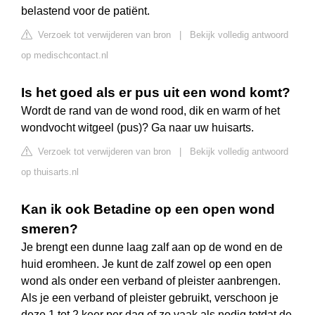
belastend voor de patiënt.
Verzoek tot verwijderen van bron
|
Bekijk volledig antwoord
op medischcontact.nl
Is het goed als er pus uit een wond komt?
Wordt de rand van de wond rood, dik en warm of het
wondvocht witgeel (pus)? Ga naar uw huisarts.
Verzoek tot verwijderen van bron
|
Bekijk volledig antwoord
op thuisarts.nl
Kan ik ook Betadine op een open wond
smeren?
Je brengt een dunne laag zalf aan op de wond en de
huid eromheen. Je kunt de zalf zowel op een open
wond als onder een verband of pleister aanbrengen.
Als je een verband of pleister gebruikt, verschoon je
deze 1 tot 2 keer per dag of zo vaak als nodig totdat de