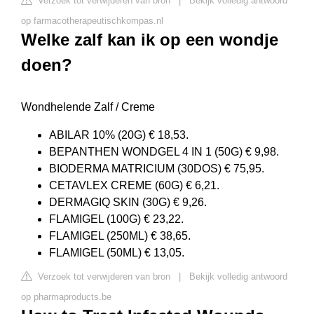
Verzoek tot verwijderen van bron
|
Bekijk volledig antwoord
op farmacotherapeutischkompas.nl
Welke zalf kan ik op een wondje
doen?
Wondhelende Zalf / Creme
ABILAR 10% (20G) € 18,53.
BEPANTHEN WONDGEL 4 IN 1 (50G) € 9,98.
BIODERMA MATRICIUM (30DOS) € 75,95.
CETAVLEX CREME (60G) € 6,21.
DERMAGIQ SKIN (30G) € 9,26.
FLAMIGEL (100G) € 23,22.
FLAMIGEL (250ML) € 38,65.
FLAMIGEL (50ML) € 13,05.
Verzoek tot verwijderen van bron
|
Bekijk volledig antwoord
op pharmaproducts.be