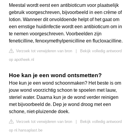
Meestal wordt eerst een antibioticum voor plaatselijk
gebruik voorgeschreven, bijvoorbeeld in een crème of
lotion. Wanneer dit onvoldoende helpt of het gaat om
een ernstige huidinfectie wordt een antibioticum om in
te nemen voorgeschreven. Voorbeelden zijn
feneticilline, fenoxymethylpenicilline en flucloxacilline.
Verzoek tot verwijderen van bron
|
Bekijk volledig antwoord
op apotheek.nl
Hoe kan je een wond ontsmetten?
Hoe kun je een wond schoonmaken? Het beste is om
jouw wond voorzichtig schoon te spoelen met lauw,
steriel water. Daarna kun je de wond verder reinigen
met bijvoorbeeld de. Dep je wond droog met een
schone, niet-pluizende doek.
Verzoek tot verwijderen van bron
|
Bekijk volledig antwoord
op nl.hansaplast.be