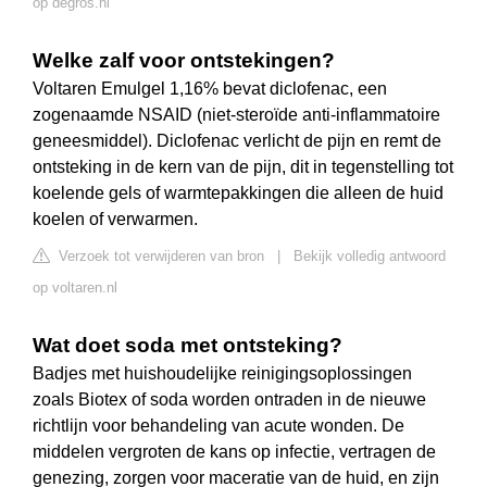
op degros.nl
Welke zalf voor ontstekingen?
Voltaren Emulgel 1,16% bevat diclofenac, een
zogenaamde NSAID (niet-steroïde anti-inflammatoire
geneesmiddel). Diclofenac verlicht de pijn en remt de
ontsteking in de kern van de pijn, dit in tegenstelling tot
koelende gels of warmtepakkingen die alleen de huid
koelen of verwarmen.
Verzoek tot verwijderen van bron
|
Bekijk volledig antwoord
op voltaren.nl
Wat doet soda met ontsteking?
Badjes met huishoudelijke reinigingsoplossingen
zoals Biotex of soda worden ontraden in de nieuwe
richtlijn voor behandeling van acute wonden. De
middelen vergroten de kans op infectie, vertragen de
genezing, zorgen voor maceratie van de huid, en zijn