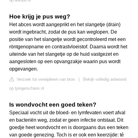
op ikehbo.nl
Hoe krijg je pus weg?
Het abces wordt aangeprikt en het slangetje (drain)
wordt ingebracht, zodat de pus kan weglopen. De
positie van het slangetje wordt gecontroleerd met een
röntgenopname en contrastvloeistof. Daarna wordt het
uiteinde van het slangetje op de huid vastgezet en
aangesloten op een opvangzakje waarin pus wordt
opgevangen.
Verzoek tot verwijderen van bron
|
Bekijk volledig antwoord
op tjongerschans.nl
Is wondvocht een goed teken?
Speciaal vocht uit de bloed- en lymfevaten voert afval
en bacteriën weg, zodat er geen infectie ontstaat. Dit
goedje heet wondvocht en is doorgaans dus een teken
van goede genezing. Toch is er ook een keerzijde: té