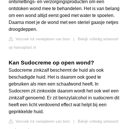
ontsmettings- en verzorgingsproducten om een
ontstoken wond mee te behandelen. Het is van belang
om een wond altijd eerst goed met water te spoelen.
Daarna moet je de wond met een steriel gaasje netjes
droogdeppen.
Verzoek tot verwijderen van bron
|
Bekijk volledig antwoord
op hansaplast.nl
Kan Sudocreme op open wond?
Sudocreme zinkzalf beschermt de huid als ook
beschadigde huid. Het is daarom ook goed te
gebruiken als men een schaafwond heeft. In
Sudocrem zit zinkoxide daarom wordt het ook wel een
zinkzalf genoemd. Er zit benzylalcohol in sudocrem dit
heeft een licht verdovend effect wat helpt bij een
geprikkelde huid.
Verzoek tot verwijderen van bron
|
Bekijk volledig antwoord