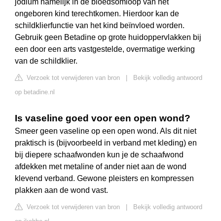
jodium namelijk in de bloedsomloop van het
ongeboren kind terechtkomen. Hierdoor kan de
schildklierfunctie van het kind beïnvloed worden.
Gebruik geen Betadine op grote huidoppervlakken bij
een door een arts vastgestelde, overmatige werking
van de schildklier.
Verzoek tot verwijderen van bron
|
Bekijk volledig antwoord
op betadine.nl
Is vaseline goed voor een open wond?
Smeer geen vaseline op een open wond. Als dit niet
praktisch is (bijvoorbeeld in verband met kleding) en
bij diepere schaafwonden kun je de schaafwond
afdekken met metaline of ander niet aan de wond
klevend verband. Gewone pleisters en kompressen
plakken aan de wond vast.
Verzoek tot verwijderen van bron
|
Bekijk volledig antwoord