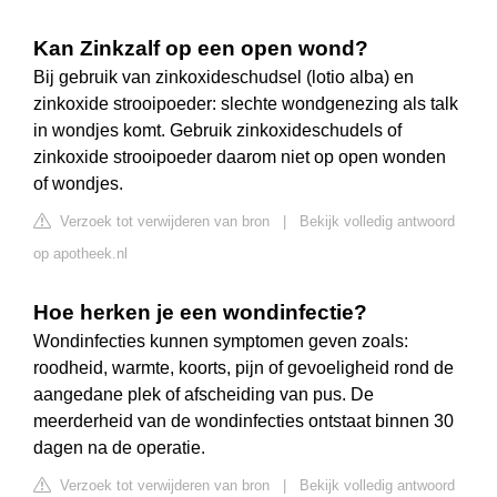
Kan Zinkzalf op een open wond?
Bij gebruik van zinkoxideschudsel (lotio alba) en
zinkoxide strooipoeder: slechte wondgenezing als talk
in wondjes komt. Gebruik zinkoxideschudels of
zinkoxide strooipoeder daarom niet op open wonden
of wondjes.
Verzoek tot verwijderen van bron
|
Bekijk volledig antwoord
op apotheek.nl
Hoe herken je een wondinfectie?
Wondinfecties kunnen symptomen geven zoals:
roodheid, warmte, koorts, pijn of gevoeligheid rond de
aangedane plek of afscheiding van pus. De
meerderheid van de wondinfecties ontstaat binnen 30
dagen na de operatie.
Verzoek tot verwijderen van bron
|
Bekijk volledig antwoord