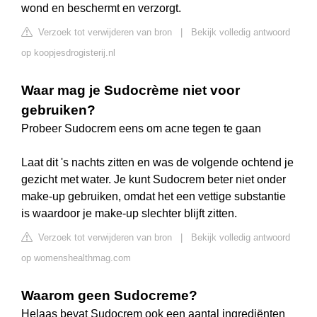
wond en beschermt en verzorgt.
Verzoek tot verwijderen van bron
|
Bekijk volledig antwoord
op koopjesdrogisterij.nl
Waar mag je Sudocrème niet voor
gebruiken?
Probeer Sudocrem eens om acne tegen te gaan
Laat dit 's nachts zitten en was de volgende ochtend je
gezicht met water. Je kunt Sudocrem beter niet onder
make-up gebruiken, omdat het een vettige substantie
is waardoor je make-up slechter blijft zitten.
Verzoek tot verwijderen van bron
|
Bekijk volledig antwoord
op womenshealthmag.com
Waarom geen Sudocreme?
Helaas bevat Sudocrem ook een aantal ingrediënten