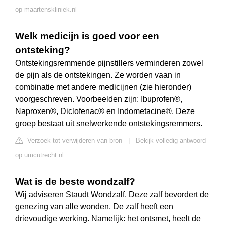
op maartenskliniek.nl
Welk medicijn is goed voor een
ontsteking?
Ontstekingsremmende pijnstillers verminderen zowel
de pijn als de ontstekingen. Ze worden vaan in
combinatie met andere medicijnen (zie hieronder)
voorgeschreven. Voorbeelden zijn: Ibuprofen®,
Naproxen®, Diclofenac® en Indometacine®. Deze
groep bestaat uit snelwerkende ontstekingsremmers.
Verzoek tot verwijderen van bron
|
Bekijk volledig antwoord
op umcutrecht.nl
Wat is de beste wondzalf?
Wij adviseren Staudt Wondzalf. Deze zalf bevordert de
genezing van alle wonden. De zalf heeft een
drievoudige werking. Namelijk: het ontsmet, heelt de