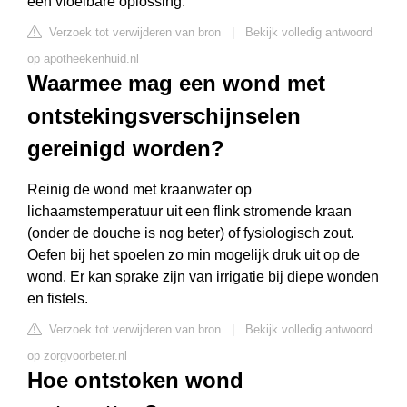
een vloeibare oplossing.
Verzoek tot verwijderen van bron
|
Bekijk volledig antwoord
op apotheekenhuid.nl
Waarmee mag een wond met
ontstekingsverschijnselen
gereinigd worden?
Reinig de wond met kraanwater op
lichaamstemperatuur uit een flink stromende kraan
(onder de douche is nog beter) of fysiologisch zout.
Oefen bij het spoelen zo min mogelijk druk uit op de
wond. Er kan sprake zijn van irrigatie bij diepe wonden
en fistels.
Verzoek tot verwijderen van bron
|
Bekijk volledig antwoord
op zorgvoorbeter.nl
Hoe ontstoken wond