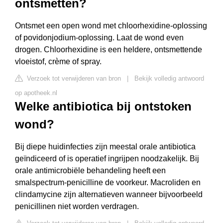
ontsmetten?
Ontsmet een open wond met chloorhexidine-oplossing
of povidonjodium-oplossing. Laat de wond even
drogen. Chloorhexidine is een heldere, ontsmettende
vloeistof, crème of spray.
Verzoek tot verwijderen van bron
|
Bekijk volledig antwoord
op apotheek.nl
Welke antibiotica bij ontstoken
wond?
Bij diepe huidinfecties zijn meestal orale antibiotica
geïndiceerd of is operatief ingrijpen noodzakelijk. Bij
orale antimicrobiële behandeling heeft een
smalspectrum-penicilline de voorkeur. Macroliden en
clindamycine zijn alternatieven wanneer bijvoorbeeld
penicillinen niet worden verdragen.