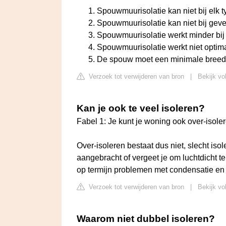
Spouwmuurisolatie kan niet bij elk ty
Spouwmuurisolatie kan niet bij gevel
Spouwmuurisolatie werkt minder bij 
Spouwmuurisolatie werkt niet optima
De spouw moet een minimale breed
Verzoek tot verwijderen van bron
|
Bekijk vol
Kan je ook te veel isoleren?
Fabel 1: Je kunt je woning ook over-isole
Over-isoleren bestaat dus niet, slecht isole
aangebracht of vergeet je om luchtdicht te
op termijn problemen met condensatie e
Verzoek tot verwijderen van bron
|
Bekijk vo
Waarom niet dubbel isoleren?