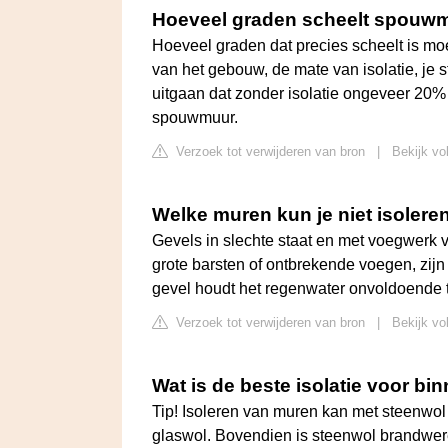
Hoeveel graden scheelt spouwm
Hoeveel graden dat precies scheelt is moeil
van het gebouw, de mate van isolatie, je
uitgaan dat zonder isolatie ongeveer 20%
spouwmuur.
Verzoek tot verwijderen van bron
|
Bekijk vol
Welke muren kun je niet isolere
Gevels in slechte staat en met voegwerk v
grote barsten of ontbrekende voegen, zijn
gevel houdt het regenwater onvoldoende 
Verzoek tot verwijderen van bron
|
Bekijk vo
Wat is de beste isolatie voor b
Tip! Isoleren van muren kan met steenwol
glaswol. Bovendien is steenwol brandwere