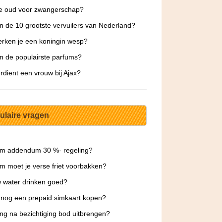
te oud voor zwangerschap?
jn de 10 grootste vervuilers van Nederland?
rken je een koningin wesp?
jn de populairste parfums?
rdient een vrouw bij Ajax?
ulaire vragen
m addendum 30 %- regeling?
 moet je verse friet voorbakken?
w water drinken goed?
 nog een prepaid simkaart kopen?
ng na bezichtiging bod uitbrengen?