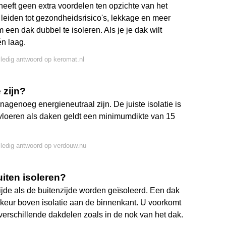
eeft geen extra voordelen ten opzichte van het
leiden tot gezondheidsrisico's, lekkage en meer
 een dak dubbel te isoleren. Als je je dak wilt
én laag.
lledig antwoord op keromat.nl
 zijn?
enoeg energieneutraal zijn. De juiste isolatie is
vloeren als daken geldt een minimumdikte van 15
lledig antwoord op verdouw.nu
iten isoleren?
jde als de buitenzijde worden geïsoleerd. Een dak
rkeur boven isolatie aan de binnenkant. U voorkomt
verschillende dakdelen zoals in de nok van het dak.