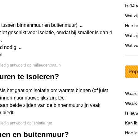
Is 34 
Wat zi
 tussen binnenmuur en buitenmuur). ...
Hoe he
et geschikt voor isolatie, omdat hij smaller is dan 4
Wat zi
.
Wat ve
 nodig. ...
n.
lledig antwoord op milieucentraal.nl
Pop
uren te isoleren?
Als het gaat om isolatie om warmte binnen (of juist
Waaro
 binnenmuur nauwelijks zin. De
Waarom
 aan beide zijden van de binnenmuur zijn vaak
 biedt.
Is lau
Kan ik
lledig antwoord op isolatie.net
nnen en buitenmuur?
Hoe la