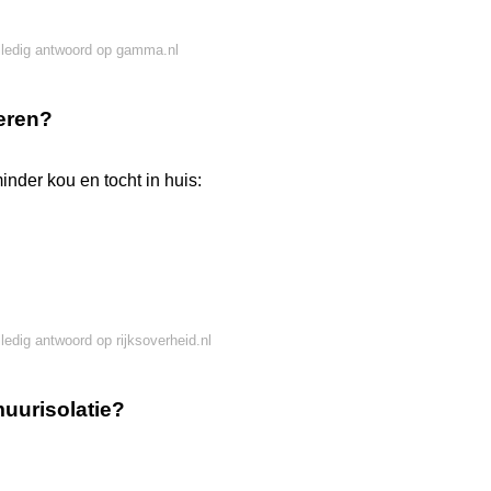
lledig antwoord op gamma.nl
leren?
inder kou en tocht in huis:
lledig antwoord op rijksoverheid.nl
uurisolatie?