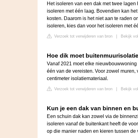
Het isoleren van een dak met twee lagen h
isoleren met één laag. Bovendien kan het 
kosten. Daarom is het niet aan te raden om
isoleren, kies dan voor het isoleren met é
Verzoek tot verwijderen van bron
|
Bekijk vo
Hoe dik moet buitenmuurisolatie
Vanaf 2021 moet elke nieuwbouwwoning nag
één van de vereisten. Voor zowel muren, 
centimeter isolatiemateriaal.
Verzoek tot verwijderen van bron
|
Bekijk vo
Kun je een dak van binnen en bu
Een schuin dak kan zowel via de binnenzi
isoleren vanaf de buitenkant heeft de voo
op die manier naden en kieren tussen de 