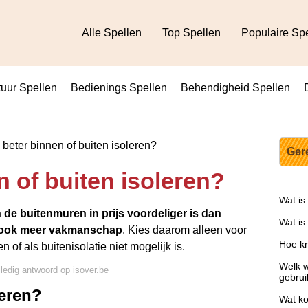
Alle Spellen
Top Spellen
Populaire Sp
uur Spellen
Bedienings Spellen
Behendigheid Spellen
 beter binnen of buiten isoleren?
Ger
n of buiten isoleren?
Wat is
de buitenmuren in prijs voordeliger is dan
Wat is
et ook meer vakmanschap
. Kies daarom alleen voor
Hoe kr
 of als buitenisolatie niet mogelijk is.
Welk w
lledig antwoord op isover.be
gebru
eren?
Wat ko