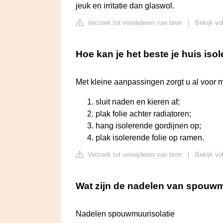
jeuk en irritatie dan glaswol.
Verzoek tot verwijderen van bron
|
Bekijk vo
Hoe kan je het beste je huis iso
Met kleine aanpassingen zorgt u al voor m
sluit naden en kieren af;
plak folie achter radiatoren;
hang isolerende gordijnen op;
plak isolerende folie op ramen.
Verzoek tot verwijderen van bron
|
Bekijk vo
Wat zijn de nadelen van spouwm
Nadelen spouwmuurisolatie