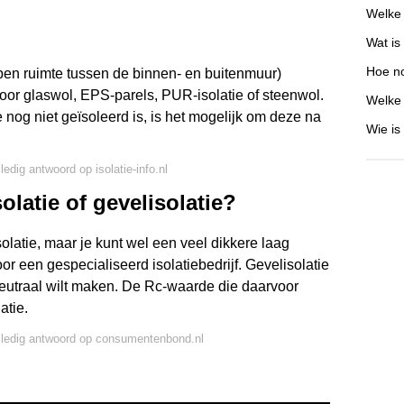
Welke 
Wat is
Hoe no
pen ruimte tussen de binnen- en buitenmuur)
oor glaswol, EPS-parels, PUR-isolatie of steenwol.
Welke 
nog niet geïsoleerd is, is het mogelijk om deze na
Wie i
ledig antwoord op isolatie-info.nl
latie of gevelisolatie?
latie, maar je kunt wel een veel dikkere laag
oor een gespecialiseerd isolatiebedrijf. Gevelisolatie
neutraal wilt maken. De Rc-waarde die daarvoor
atie.
lledig antwoord op consumentenbond.nl