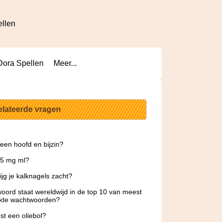
ellen
Dora Spellen
Meer...
elateerde vragen
 een hoofd en bijzin?
 5 mg ml?
ijg je kalknagels zacht?
oord staat wereldwijd in de top 10 van meest
ikte wachtwoorden?
st een oliebol?