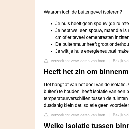
Waarom toch de buitengevel isoleren?
Je huis heeft geen spouw (de ruimte
Je hebt wel een spouw, maar die is ni
cm of er teveel cementresten inzitten
De buitenmuur heeft groot onderhoud
Je wilt je huis energieneutraal make
Verzoek tot verwijderen van bron
|
Bekijk vo
Heeft het zin om binnenm
Het hangt af van het doel van de isolatie. 
buiten) te houden, heeft isolatie van een
temperatuurverschillen tussen de ruimten
dusdanig klein dat isolatie geen voordelen
Verzoek tot verwijderen van bron
|
Bekijk vo
Welke isolatie tussen bi