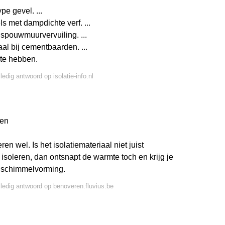
pe gevel. ...
s met dampdichte verf. ...
spouwmuurvervuiling. ...
al bij cementbaarden. ...
te hebben.
ledig antwoord op isolatie-info.nl
ren
ren wel. Is het isolatiemateriaal niet juist
 isoleren, dan ontsnapt de warmte toch en krijg je
n schimmelvorming.
lledig antwoord op benoveren.fluvius.be