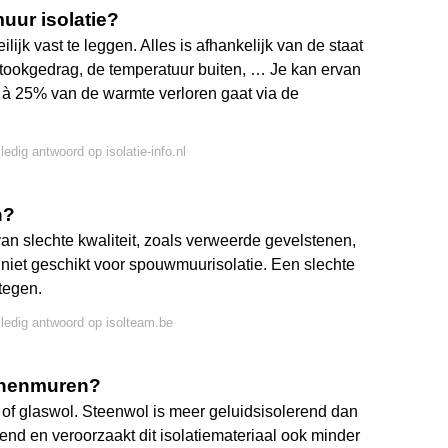
uur isolatie?
ijk vast te leggen. Alles is afhankelijk van de staat
 stookgedrag, de temperatuur buiten, … Je kan ervan
 à 25% van de warmte verloren gaat via de
ledig antwoord op isolatie-info.nl
n?
an slechte kwaliteit, zoals verweerde gevelstenen,
 niet geschikt voor spouwmuurisolatie. Een slechte
tegen.
lledig antwoord op isolteam.be
innenmuren?
 of glaswol. Steenwol is meer geluidsisolerend dan
nd en veroorzaakt dit isolatiemateriaal ook minder