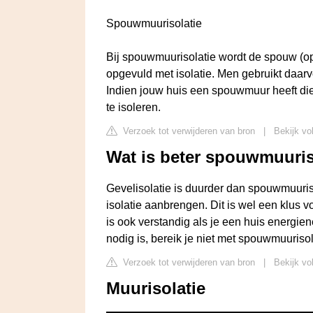
Spouwmuurisolatie
Bij spouwmuurisolatie wordt de spouw (o
opgevuld met isolatie. Men gebruikt daarv
Indien jouw huis een spouwmuur heeft die 
te isoleren.
Verzoek tot verwijderen van bron
|
Bekijk vol
Wat is beter spouwmuuriso
Gevelisolatie is duurder dan spouwmuuriso
isolatie aanbrengen. Dit is wel een klus v
is ook verstandig als je een huis energie
nodig is, bereik je niet met spouwmuurisol
Verzoek tot verwijderen van bron
|
Bekijk vo
Muurisolatie