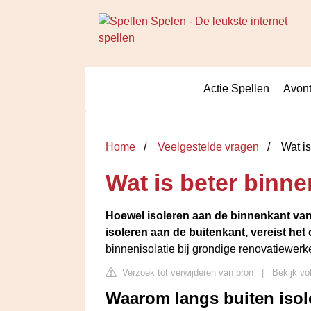
Actie Spellen
Avont
Home
Veelgestelde vragen
Wat is
Wat is beter binne
Hoewel isoleren aan de binnenkant van 
isoleren aan de buitenkant, vereist h
binnenisolatie bij grondige renovatiewerken
Verzoek tot verwijderen van bron
|
Bekijk vo
Waarom langs buiten isol