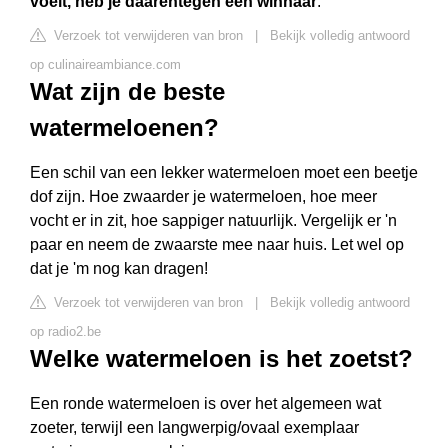
voelt, heb je daarentegen een winnaar
.
Verzoek tot verwijderen van bron
|
Bekijk volledig antwoord
op culinaireambiance.com
Wat zijn de beste
watermeloenen?
Een schil van een lekker watermeloen moet een beetje
dof zijn. Hoe zwaarder je watermeloen, hoe meer
vocht er in zit, hoe sappiger natuurlijk. Vergelijk er 'n
paar en neem de zwaarste mee naar huis. Let wel op
dat je 'm nog kan dragen!
Verzoek tot verwijderen van bron
|
Bekijk volledig antwoord
op radio2.be
Welke watermeloen is het zoetst?
Een ronde watermeloen is over het algemeen wat
zoeter, terwijl een langwerpig/ovaal exemplaar