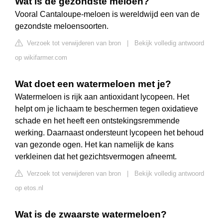
Wat is de gezondste meloen?
Vooral Cantaloupe-meloen is wereldwijd een van de
gezondste meloensoorten.
Verzoek tot verwijderen van bron
|
Bekijk volledig antwoord
op wikifarmer.com
Wat doet een watermeloen met je?
Watermeloen is rijk aan antioxidant lycopeen. Het
helpt om je lichaam te beschermen tegen oxidatieve
schade en het heeft een ontstekingsremmende
werking. Daarnaast ondersteunt lycopeen het behoud
van gezonde ogen. Het kan namelijk de kans
verkleinen dat het gezichtsvermogen afneemt.
Verzoek tot verwijderen van bron
|
Bekijk volledig antwoord
op etos.nl
Wat is de zwaarste watermeloen?