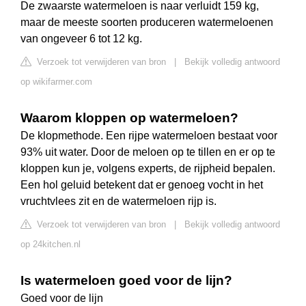
De zwaarste watermeloen is naar verluidt 159 kg,
maar de meeste soorten produceren watermeloenen
van ongeveer 6 tot 12 kg.
Verzoek tot verwijderen van bron
|
Bekijk volledig antwoord
op wikifarmer.com
Waarom kloppen op watermeloen?
De klopmethode. Een rijpe watermeloen bestaat voor
93% uit water. Door de meloen op te tillen en er op te
kloppen kun je, volgens experts, de rijpheid bepalen.
Een hol geluid betekent dat er genoeg vocht in het
vruchtvlees zit en de watermeloen rijp is.
Verzoek tot verwijderen van bron
|
Bekijk volledig antwoord
op 24kitchen.nl
Is watermeloen goed voor de lijn?
Goed voor de lijn