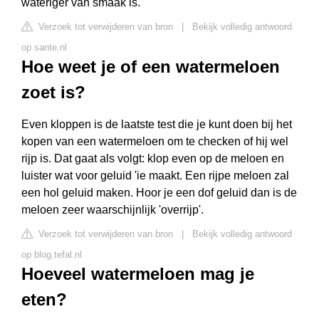
wateriger van smaak is.
Verzoek tot verwijderen van bron
|
Bekijk volledig antwoord
op sante.nl
Hoe weet je of een watermeloen
zoet is?
Even kloppen is de laatste test die je kunt doen bij het
kopen van een watermeloen om te checken of hij wel
rijp is. Dat gaat als volgt: klop even op de meloen en
luister wat voor geluid 'ie maakt. Een rijpe meloen zal
een hol geluid maken. Hoor je een dof geluid dan is de
meloen zeer waarschijnlijk 'overrijp'.
Verzoek tot verwijderen van bron
|
Bekijk volledig antwoord
op blog.tefal.nl
Hoeveel watermeloen mag je
eten?