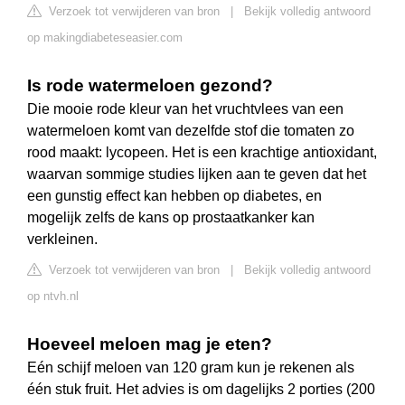
Verzoek tot verwijderen van bron
|
Bekijk volledig antwoord
op makingdiabeteseasier.com
Is rode watermeloen gezond?
Die mooie rode kleur van het vruchtvlees van een
watermeloen komt van dezelfde stof die tomaten zo
rood maakt: lycopeen. Het is een krachtige antioxidant,
waarvan sommige studies lijken aan te geven dat het
een gunstig effect kan hebben op diabetes, en
mogelijk zelfs de kans op prostaatkanker kan
verkleinen.
Verzoek tot verwijderen van bron
|
Bekijk volledig antwoord
op ntvh.nl
Hoeveel meloen mag je eten?
Eén schijf meloen van 120 gram kun je rekenen als
één stuk fruit. Het advies is om dagelijks 2 porties (200