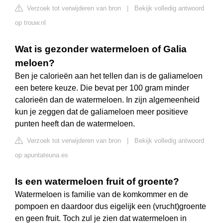
Verzoek tot verwijderen van bron
|
Bekijk volledig antwoord
op trouw.nl
Wat is gezonder watermeloen of Galia
meloen?
Ben je calorieën aan het tellen dan is de galiameloen
een betere keuze. Die bevat per 100 gram minder
calorieën dan de watermeloen. In zijn algemeenheid
kun je zeggen dat de galiameloen meer positieve
punten heeft dan de watermeloen.
Verzoek tot verwijderen van bron
|
Bekijk volledig antwoord
op apuntateuna.es
Is een watermeloen fruit of groente?
Watermeloen is familie van de komkommer en de
pompoen en daardoor dus eigelijk een (vrucht)groente
en geen fruit. Toch zul je zien dat watermeloen in