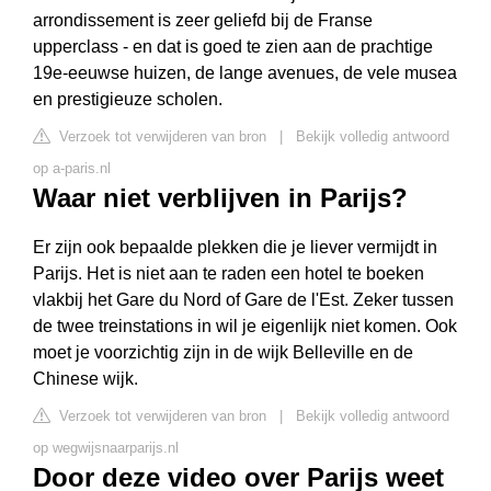
arrondissement is zeer geliefd bij de Franse
upperclass - en dat is goed te zien aan de prachtige
19e-eeuwse huizen, de lange avenues, de vele musea
en prestigieuze scholen.
Verzoek tot verwijderen van bron
|
Bekijk volledig antwoord
op a-paris.nl
Waar niet verblijven in Parijs?
Er zijn ook bepaalde plekken die je liever vermijdt in
Parijs. Het is niet aan te raden een hotel te boeken
vlakbij het Gare du Nord of Gare de l'Est. Zeker tussen
de twee treinstations in wil je eigenlijk niet komen. Ook
moet je voorzichtig zijn in de wijk Belleville en de
Chinese wijk.
Verzoek tot verwijderen van bron
|
Bekijk volledig antwoord
op wegwijsnaarparijs.nl
Door deze video over Parijs weet