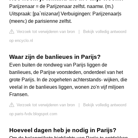
Parijzenaar = de Parijzenaar zelfst. naamw. (m.)
Uitspraak: [pa`rɛizənar] Verbuigingen: Parijzenaar|s
(meerv.) de parisienne zelfst.
Verzoek tot verwijderen van bron
|
Bekijk volledig antwoord
op encyclo.nl
Waar zijn de banlieues in Parijs?
Even buiten de rondweg van Parijs liggen de
banlieues, de Parijse voorsteden, onderdeel van het
grote Parijs. In de zogeheten achterstands- wijken, die
veelal in de banlieues liggen, wonen zo'n vijf miljoen
Fransen.
Verzoek tot verwijderen van bron
|
Bekijk volledig antwoord
op paris-fvdv.blogspot.com
Hoeveel dagen heb je nodig in Parijs?