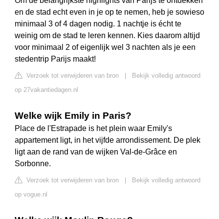
Om de belangrijkste highlights van Parijs te ontdekken
en de stad echt even in je op te nemen, heb je sowieso
minimaal 3 of 4 dagen nodig. 1 nachtje is écht te
weinig om de stad te leren kennen. Kies daarom altijd
voor minimaal 2 of eigenlijk wel 3 nachten als je een
stedentrip Parijs maakt!
Verzoek tot verwijderen van bron
|
Bekijk volledig antwoord
op 27vakantiedagen.nl
Welke wijk Emily in Paris?
Place de l'Estrapade is het plein waar Emily's
appartement ligt, in het vijfde arrondissement. De plek
ligt aan de rand van de wijken Val-de-Grâce en
Sorbonne.
Verzoek tot verwijderen van bron
|
Bekijk volledig antwoord
op vogue.nl