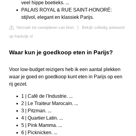
veel hippe boetieks. ...
PALAIS ROYAL & RUE SAINT-HONORÉ:
stijlvol, elegant en klassiek Parijs.
Verzoek tot verwijderen van bron
|
Bekijk volledig antwoord
op frankrijk.nl
Waar kun je goedkoop eten in Parijs?
Voor low-budget reizigers heb ik een aantal plekken
waar je goed en goedkoop kunt eten in Parijs op een
rij gezet.
1 | Café de l'Industrie. ...
2 | Le Traiteur Marocain. ...
3 | Pitzman. ...
4 | Quartier Latin. ...
5 | Pink Mamma. ...
6 | Picknicken. ...