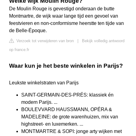
Welke wijk Moulin Rouge?
De Moulin Rouge is gevestigd onderaan de butte
Montmartre, de wijk waar lange tijd een gevoel van
feestvieren en non-conformisme heerstte ten tijde van
de Belle-Époque.
Verzoek tot verwijderen van bron
|
Bekijk volledig antwoord
op france.fr
Waar kun je het beste winkelen in Parijs?
Leukste winkelstraten van Parijs
SAINT-GERMAIN-DES-PRÉS: klassiek én
modern Parijs. ...
BOULEVVARD HAUSSMANN, OPÉRA &
MADELEINE: de grote warenhuizen, mix van
highstreet- en luxemerken. ...
MONTMARTRE & SOPI: jonge arty wijken met