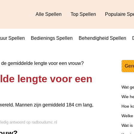
Alle Spellen
Top Spellen
Populaire Sp
uur Spellen
Bedienings Spellen
Behendigheid Spellen
 de gemiddelde lengte voor een vrouw?
Ger
lde lengte voor een
Wat ge
Wie he
 wereld. Mannen zijn gemiddeld 184 cm lang,
Hoe ko
Welke 
lledig antwoord op radboudumc.nl
Wat is
rouw?