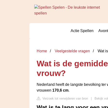
Actie Spellen
Avont
Home
Veelgestelde vragen
Wat is
Wat is de gemidde
vrouw?
Nederland heeft de langste bevolking ter
vrouwen
170,6 cm
.
Verzoek tot verwijderen van bron
|
Bekijk vo
Wat is te lang voor een v