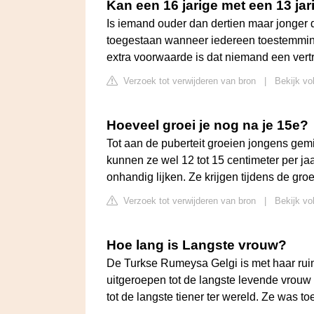
Kan een 16 jarige met een 13 jar
Is iemand ouder dan dertien maar jonger 
toegestaan wanneer iedereen toestemming g
extra voorwaarde is dat niemand een vert
Verzoek tot verwijderen van bron
|
Bekijk vo
Hoeveel groei je nog na je 15e?
Tot aan de puberteit groeien jongens gemi
kunnen ze wel 12 tot 15 centimeter per ja
onhandig lijken. Ze krijgen tijdens de gr
Verzoek tot verwijderen van bron
|
Bekijk vo
Hoe lang is Langste vrouw?
De Turkse Rumeysa Gelgi is met haar ru
uitgeroepen tot de langste levende vrouw 
tot de langste tiener ter wereld. Ze was t