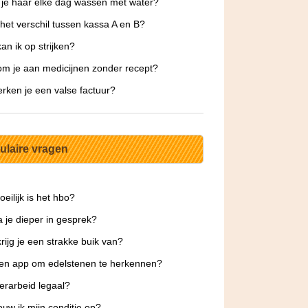
 je haar elke dag wassen met water?
 het verschil tussen kassa A en B?
an ik op strijken?
m je aan medicijnen zonder recept?
rken je een valse factuur?
ulaire vragen
eilijk is het hbo?
 je dieper in gesprek?
rijg je een strakke buik van?
een app om edelstenen te herkennen?
derarbeid legaal?
uw ik mijn conditie op?