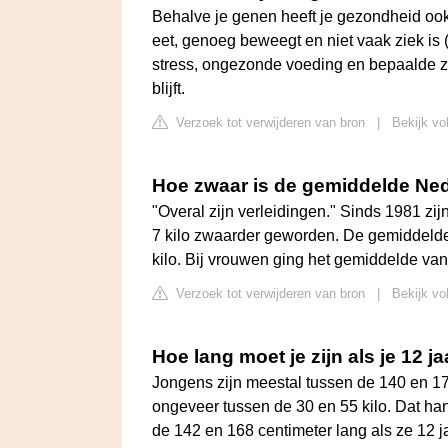
Behalve je genen heeft je gezondheid ook
eet, genoeg beweegt en niet vaak ziek is (
stress, ongezonde voeding en bepaalde z
blijft.
Verzoek tot verwijderen van bron
|
Bekijk vol
Hoe zwaar is de gemiddelde Ne
"Overal zijn verleidingen." Sinds 1981 z
7 kilo zwaarder geworden. De gemiddelde 
kilo. Bij vrouwen ging het gemiddelde van 
Verzoek tot verwijderen van bron
|
Bekijk vo
Hoe lang moet je zijn als je 12 j
Jongens zijn meestal tussen de 140 en 170
ongeveer tussen de 30 en 55 kilo. Dat han
de 142 en 168 centimeter lang als ze 12 ja