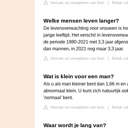
Verzoek tot verwijderen van bron
|
Bekijk vo
Welke mensen leven langer?
De levensverwachting voor vrouwen is ho
jarige leeftijd. Het verschil in levensver
de periode 1980-2021 met 3,3 jaar afgeno
dan mannen, in 2021 nog maar 3,3 jaar.
Verzoek tot verwijderen van bron
|
Bekijk vo
Wat is klein voor een man?
Als u als man kleiner bent dan 1,66 m en 
abnormaal klein. U kunt zich natuurlijk oo
'normaal' bent.
Verzoek tot verwijderen van bron
|
Bekijk vo
Waar wordt je lang van?