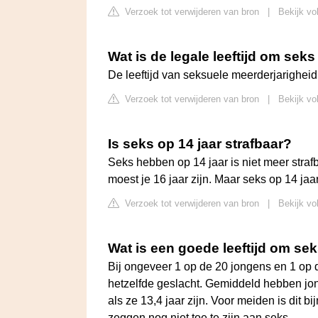
Verzoek tot verwijderen van bron
|
Bekijk vo
Wat is de legale leeftijd om sek
De leeftijd van seksuele meerderjarigheid 
Verzoek tot verwijderen van bron
|
Bekijk vol
Is seks op 14 jaar strafbaar?
Seks hebben op 14 jaar is niet meer strafb
moest je 16 jaar zijn. Maar seks op 14 jaa
Verzoek tot verwijderen van bron
|
Bekijk vo
Wat is een goede leeftijd om se
Bij ongeveer 1 op de 20 jongens en 1 op
hetzelfde geslacht. Gemiddeld hebben jo
als ze 13,4 jaar zijn. Voor meiden is dit b
zeggen nog niet toe te zijn aan seks.