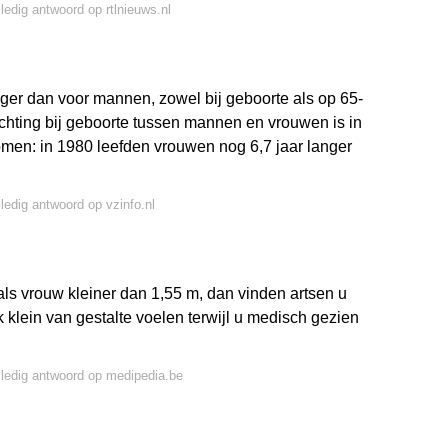
lledig antwoord op rtlnieuws.nl
ger dan voor mannen, zowel bij geboorte als op 65-
wachting bij geboorte tussen mannen en vrouwen is in
men: in 1980 leefden vrouwen nog 6,7 jaar langer
lledig antwoord op vzinfo.nl
als vrouw kleiner dan 1,55 m, dan vinden artsen u
k klein van gestalte voelen terwijl u medisch gezien
lledig antwoord op medipedia.be