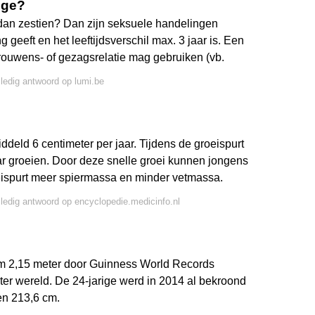
ige?
dan zestien? Dan zijn seksuele handelingen
eeft en het leeftijdsverschil max. 3 jaar is. Een
rouwens- of gezagsrelatie mag gebruiken (vb.
lledig antwoord op lumi.be
ddeld 6 centimeter per jaar. Tijdens de groeispurt
ar groeien. Door deze snelle groei kunnen jongens
oeispurt meer spiermassa en minder vetmassa.
lledig antwoord op encyclopedie.medicinfo.nl
im 2,15 meter door Guinness World Records
ter wereld. De 24-jarige werd in 2014 al bekroond
oen 213,6 cm.