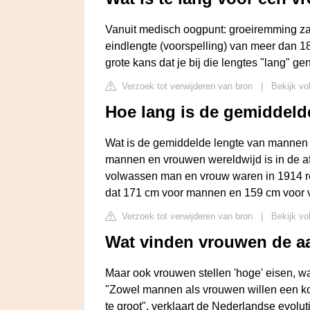
Vanuit medisch oogpunt: groeiremming za
eindlengte (voorspelling) van meer dan 
grote kans dat je bij die lengtes "lang" g
Verzoek tot verwijderen van bron
|
Bekijk vo
Hoe lang is de gemiddeld
Wat is de gemiddelde lengte van mannen
mannen en vrouwen wereldwijd is in de 
volwassen man en vrouw waren in 1914 re
dat 171 cm voor mannen en 159 cm voor 
Verzoek tot verwijderen van bron
|
Bekijk vo
Wat vinden vrouwen de aa
Maar ook vrouwen stellen 'hoge' eisen, wa
"Zowel mannen als vrouwen willen een ko
te groot", verklaart de Nederlandse evolu