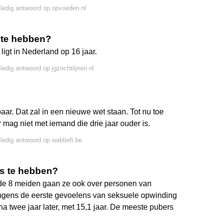
lledig antwoord op opvoeden.nl
s te hebben?
ligt in Nederland op 16 jaar.
ledig antwoord op jgzrichtlijnen.nl
aar. Dat zal in een nieuwe wet staan. Tot nu toe
r mag niet met iemand die drie jaar ouder is.
lledig antwoord op wablieft.be
ks te hebben?
 de 8 meiden gaan ze ook over personen van
ngens de eerste gevoelens van seksuele opwinding
ijna twee jaar later, met 15,1 jaar. De meeste pubers