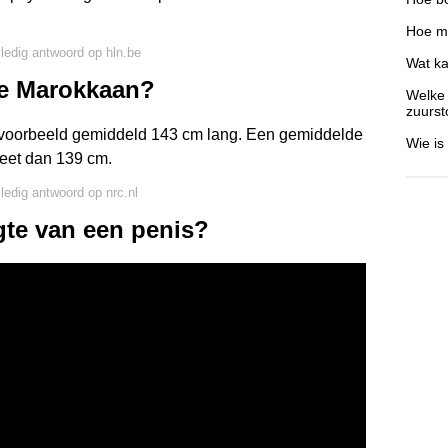
Hoe m
lledig antwoord op hln.be
Wat ka
de Marokkaan?
Welke 
zuurst
bijvoorbeeld gemiddeld 143 cm lang. Een gemiddelde
Wie is
eet dan 139 cm.
lledig antwoord op nrc.nl
gte van een penis?