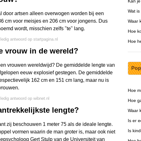
Kan je
Wat is
l door artsen alleen overwogen worden bij een
186 cm voor meisjes en 206 cm voor jongens. Dus
Waar k
enoemd wordt, misschien zelfs "te" lang.
Hoe ko
lledig antwoord op startpagina.nl
Hoe he
e vrouw in de wereld?
 en vrouwen wereldwijd? De gemiddelde lengte van
Pop
afgelopen eeuw explosief gestegen. De gemiddelde
spectievelijk 162 cm en 151 cm lang, maar nu is
vrouwen.
Hoe mo
lledig antwoord op wibnet.nl
Hoe ga
ntrekkelijkste lengte?
Waar k
Is er 
nt zij beschouwen 1 meter 75 als de ideale lengte.
Is kin
ppel vormen waarin de man groter is, maar ook niet
tiepsycholoog Gert Stulp van de Universiteit van
Hoe bo