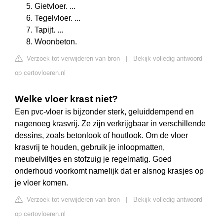
Gietvloer. ...
Tegelvloer. ...
Tapijt. ...
Woonbeton.
Verzoek tot verwijderen van bron
|
Bekijk volledig antwoord
op certovloeren.nl
Welke vloer krast niet?
Een pvc-vloer is bijzonder sterk, geluiddempend en
nagenoeg krasvrij. Ze zijn verkrijgbaar in verschillende
dessins, zoals betonlook of houtlook. Om de vloer
krasvrij te houden, gebruik je inloopmatten,
meubelviltjes en stofzuig je regelmatig. Goed
onderhoud voorkomt namelijk dat er alsnog krasjes op
je vloer komen.
Verzoek tot verwijderen van bron
|
Bekijk volledig antwoord
op certovloeren.nl