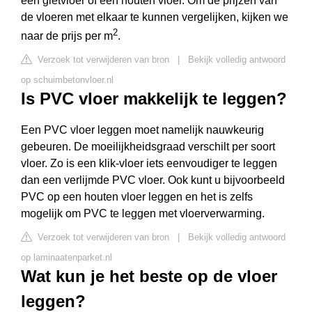
een gietvloer of een houten vloer. Om de prijzen van
de vloeren met elkaar te kunnen vergelijken, kijken we
2
naar de prijs per m
.
Verzoek tot verwijderen van bron
|
Bekijk volledig antwoord
op schuimbetonvloer.nl
Is PVC vloer makkelijk te leggen?
Een PVC vloer leggen moet namelijk nauwkeurig
gebeuren. De moeilijkheidsgraad verschilt per soort
vloer. Zo is een klik-vloer iets eenvoudiger te leggen
dan een verlijmde PVC vloer. Ook kunt u bijvoorbeeld
PVC op een houten vloer leggen en het is zelfs
mogelijk om PVC te leggen met vloerverwarming.
Verzoek tot verwijderen van bron
|
Bekijk volledig antwoord
op laminaatenparket.nl
Wat kun je het beste op de vloer
leggen?