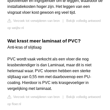
tijdrovender en ingrijpender om te leggen, waardoor de
installatiekosten hoger zijn. Het leggen van een
visgraat vloer kost gewoon erg veel tijd.
Verzoek tot verwijderen van bron
|
Bekijk volledig antwoord
op weijbv.nl
Wat krast meer laminaat of PVC?
Anti-kras of slijtlaag
PVC wordt vaak verkocht als een vloer die nog
krasbestendiger is dan Laminaat, maar dit is niet
helemaal waar. PVC vloeren hebben een sterke
slijtlaag van 0,55 mm met daarbovenop een PU-
coating. Hierdoor is PVC iets krasgevoeliger in
vergelijking met laminaat.
Verzoek tot verwijderen van bron
|
Bekijk volledig antwoord
op floer.nl