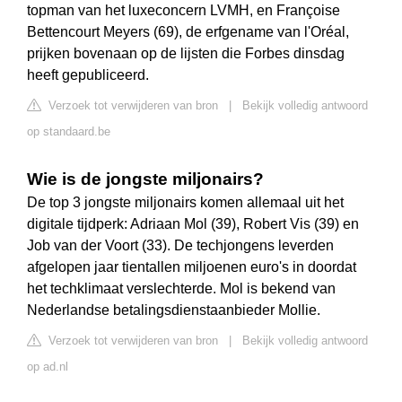
topman van het luxeconcern LVMH, en Françoise
Bettencourt Meyers (69), de erfgename van l'Oréal,
prijken bovenaan op de lijsten die Forbes dinsdag
heeft gepubliceerd.
Verzoek tot verwijderen van bron
|
Bekijk volledig antwoord
op standaard.be
Wie is de jongste miljonairs?
De top 3 jongste miljonairs komen allemaal uit het
digitale tijdperk: Adriaan Mol (39), Robert Vis (39) en
Job van der Voort (33). De techjongens leverden
afgelopen jaar tientallen miljoenen euro's in doordat
het techklimaat verslechterde. Mol is bekend van
Nederlandse betalingsdienstaanbieder Mollie.
Verzoek tot verwijderen van bron
|
Bekijk volledig antwoord
op ad.nl