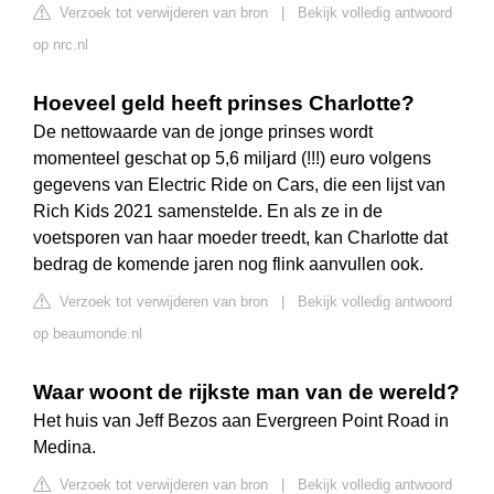
Verzoek tot verwijderen van bron
|
Bekijk volledig antwoord
op nrc.nl
Hoeveel geld heeft prinses Charlotte?
De nettowaarde van de jonge prinses wordt
momenteel geschat op 5,6 miljard (!!!) euro volgens
gegevens van Electric Ride on Cars, die een lijst van
Rich Kids 2021 samenstelde. En als ze in de
voetsporen van haar moeder treedt, kan Charlotte dat
bedrag de komende jaren nog flink aanvullen ook.
Verzoek tot verwijderen van bron
|
Bekijk volledig antwoord
op beaumonde.nl
Waar woont de rijkste man van de wereld?
Het huis van Jeff Bezos aan Evergreen Point Road in
Medina.
Verzoek tot verwijderen van bron
|
Bekijk volledig antwoord