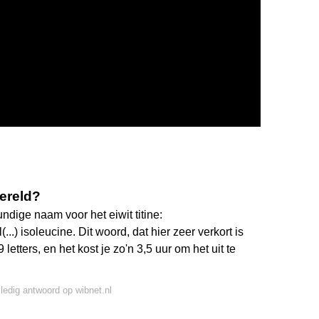
wereld?
ndige naam voor het eiwit titine:
..) isoleucine. Dit woord, dat hier zeer verkort is
etters, en het kost je zo'n 3,5 uur om het uit te
lledig antwoord op wibnet.nl