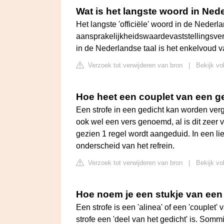
Wat is het langste woord in Ned
Het langste 'officiële' woord in de Nederla
aansprakelijkheidswaardevaststellingsver
in de Nederlandse taal is het enkelvoud va
Verzoek tot verwijderen van bron
|
Bekijk vo
Hoe heet een couplet van een g
Een strofe in een gedicht kan worden verg
ook wel een vers genoemd, al is dit zeer
gezien 1 regel wordt aangeduid. In een lie
onderscheid van het refrein.
Verzoek tot verwijderen van bron
|
Bekijk vo
Hoe noem je een stukje van een
Een strofe is een 'alinea' of een 'couplet
strofe een 'deel van het gedicht' is. Som