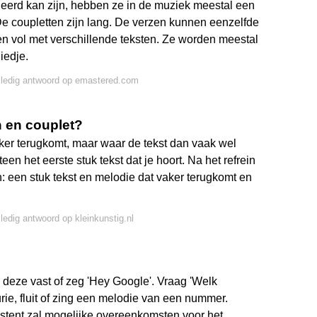
ieerd kan zijn, hebben ze in de muziek meestal een
 coupletten zijn lang. De verzen kunnen eenzelfde
en vol met verschillende teksten. Ze worden meestal
iedje.
lledig antwoord op emastered.com
in en couplet?
aker terugkomt, maar waar de tekst dan vaak wel
een het eerste stuk tekst dat je hoort. Na het refrein
: een stuk tekst en melodie dat vaker terugkomt en
lledig antwoord op kleinkunstig.nl
d deze vast of zeg 'Hey Google'. Vraag 'Welk
ie, fluit of zing een melodie van een nummer.
istent zal mogelijke overeenkomsten voor het