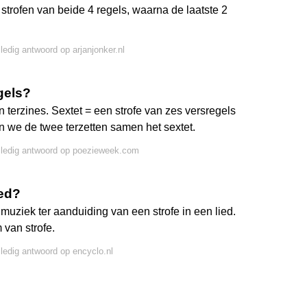
 strofen van beide 4 regels, waarna de laatste 2
lledig antwoord op arjanjonker.nl
gels?
ijn terzines. Sextet = een strofe van zes versregels
n we de twee terzetten samen het sextet.
lledig antwoord op poezieweek.com
ied?
 muziek ter aanduiding van een strofe in een lied.
van strofe.
lledig antwoord op encyclo.nl