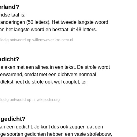
erland?
ndse taal is:
anderingen (50 letters). Het tweede langste woord
n het langste woord en bestaat uit 48 letters.
lledig antwoord op willemwever.kro-ncrv.nl
edicht?
eleken met een alinea in een tekst. De strofe wordt
 verwarrend, omdat met een dichtvers normaal
dtekst heet de strofe ook wel couplet, ter
lledig antwoord op nl.wikipedia.org
 gedicht?
' van een gedicht. Je kunt dus ook zeggen dat een
mige soorten gedichten hebben een vaste strofebouw,