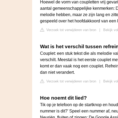
Hoewel de vorm van coupletten vrij gevar
aantal gemeenschappelijke kenmerken: De
melodie hebben, maar ze zijn lang en zitt
gespeeld over het hoofdakkoord van een l
Verzoek tot verwijderen van bron
|
Bekijk vo
Wat is het verschil tussen refre
Couplet: een stuk tekst die als melodie v
verschilt. Meestal is het eerste couplet met
komt er dan vaak nog een couplet. Refrein
dan niet verandert.
Verzoek tot verwijderen van bron
|
Bekijk vo
Hoe noemt dit lied?
Tik op je telefoon op de startknop en hou
nummer is dit?' Speel een nummer af, neur
Neuriën, fluiten of zingen: De Google Ass