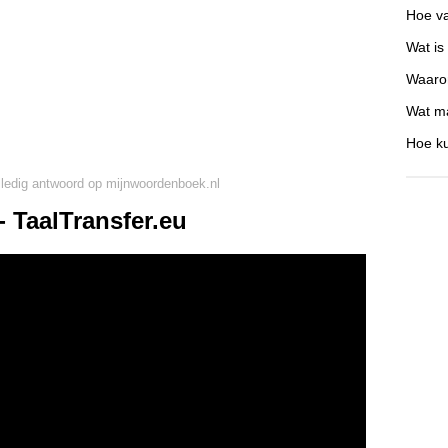
Hoe va
Wat is
Waarom
Wat ma
Hoe ku
lledig antwoord op mijnwoordenboek.nl
 TaalTransfer.eu