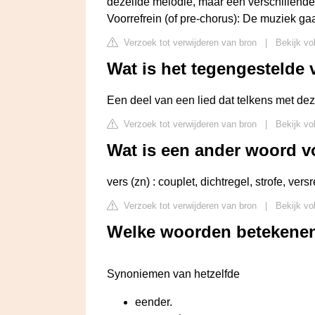
dezelfde melodie, maar een verschillende
Voorrefrein (of pre-chorus): De muziek gaat
Verzoek tot verwijderen van bron
|
Bekijk vo
Wat is het tegengestelde 
Een deel van een lied dat telkens met de
Verzoek tot verwijderen van bron
|
Bekijk vo
Wat is een ander woord v
vers (zn) : couplet, dichtregel, strofe, versr
Verzoek tot verwijderen van bron
|
Bekijk vo
Welke woorden betekenen
Synoniemen van hetzelfde
eender.