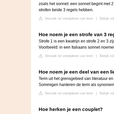
zoals het sonnet: een sonnet begint met 2
strofen beide 3 regels hebben.
Verzoek tot verwijderen van bron
|
Bekijk vo
Hoe noem je een strofe van 3 re
Strofe 1 is een kwatrijn en strofe 2 en 3 z
Voorbeeld: in een Italiaans sonnet noeme
Verzoek tot verwijderen van bron
|
Bekijk vo
Hoe noem je een deel van een l
Term uit het grensgebied van literatuur en
Sommigen hanteren de term als synoniem 
Verzoek tot verwijderen van bron
|
Bekijk vo
Hoe herken je een couplet?