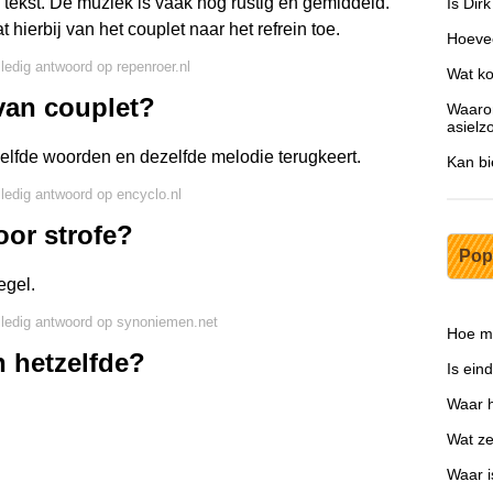
 tekst. De muziek is vaak nog rustig en gemiddeld.
Is Dir
 hierbij van het couplet naar het refrein toe.
Hoevee
lledig antwoord op repenroer.nl
Wat ko
van couplet?
Waaro
asielz
zelfde woorden en dezelfde melodie terugkeert.
Kan bi
lledig antwoord op encyclo.nl
oor strofe?
Pop
egel.
lledig antwoord op synoniemen.net
Hoe ma
 hetzelfde?
Is ein
Waar h
Wat ze
Waar i