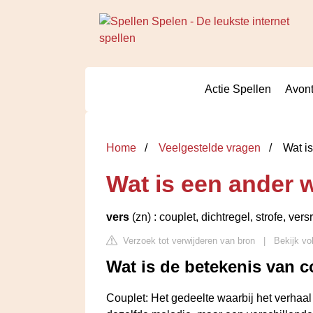
Actie Spellen
Avont
Home
Veelgestelde vragen
Wat is
Wat is een ander 
vers
(zn) : couplet, dichtregel, strofe, vers
Verzoek tot verwijderen van bron
|
Bekijk vo
Wat is de betekenis van c
Couplet: Het gedeelte waarbij het verhaal