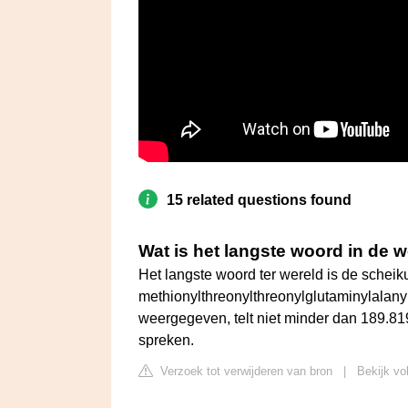
15 related questions found
Wat is het langste woord in de 
Het langste woord ter wereld is de scheiku
methionylthreonylthreonylglutaminylalanyl(.
weergegeven, telt niet minder dan 189.819 l
spreken.
Verzoek tot verwijderen van bron
|
Bekijk vo