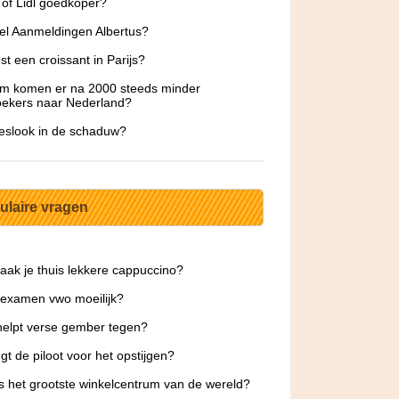
k of Lidl goedkoper?
l Aanmeldingen Albertus?
st een croissant in Parijs?
m komen er na 2000 steeds minder
oekers naar Nederland?
eslook in de schaduw?
ulaire vragen
ak je thuis lekkere cappuccino?
dexamen vwo moeilijk?
elpt verse gember tegen?
gt de piloot voor het opstijgen?
s het grootste winkelcentrum van de wereld?