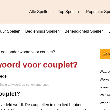
Alle Spellen
Top Spellen
Populaire Sp
uur Spellen
Bedienings Spellen
Behendigheid Spellen
 een ander woord voor couplet?
Ger
woord voor couplet?
Waarom
regel.
Welke 
lledig antwoord op synoniemen.net
Is een 
ouplet?
Wat ze
Wat als
 verteld wordt. De coupletten in een lied hebben