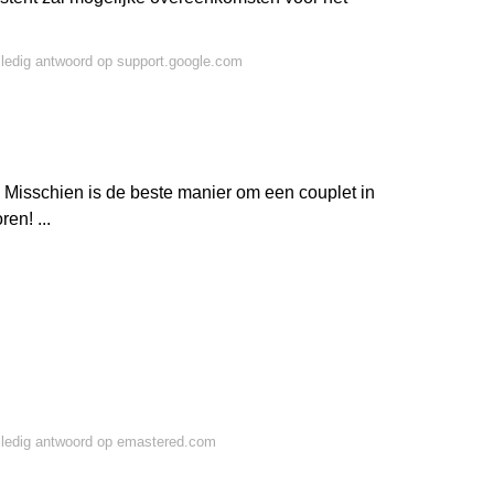
lledig antwoord op support.google.com
 Misschien is de beste manier om een couplet in
en! ...
lledig antwoord op emastered.com