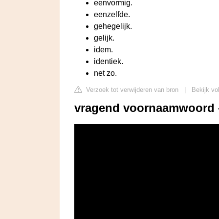
eenvormig.
eenzelfde.
gehegelijk.
gelijk.
idem.
identiek.
net zo.
Verzoek tot verwijderen van bron
|
Bekijk vo
vragend voornaamwoord -