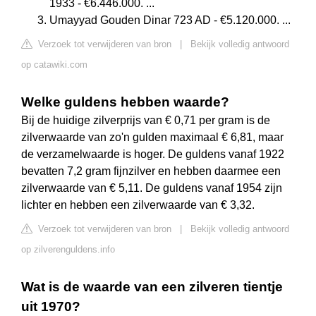
1933 - €6.446.000. ...
Umayyad Gouden Dinar 723 AD - €5.120.000. ...
Verzoek tot verwijderen van bron
|
Bekijk volledig antwoord
op catawiki.com
Welke guldens hebben waarde?
Bij de huidige zilverprijs van € 0,71 per gram is de
zilverwaarde van zo'n gulden maximaal € 6,81, maar
de verzamelwaarde is hoger. De guldens vanaf 1922
bevatten 7,2 gram fijnzilver en hebben daarmee een
zilverwaarde van € 5,11. De guldens vanaf 1954 zijn
lichter en hebben een zilverwaarde van € 3,32.
Verzoek tot verwijderen van bron
|
Bekijk volledig antwoord
op zilverenguldens.info
Wat is de waarde van een zilveren tientje
uit 1970?