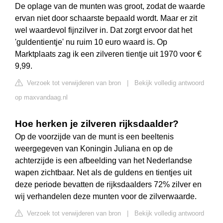
De oplage van de munten was groot, zodat de waarde
ervan niet door schaarste bepaald wordt. Maar er zit
wel waardevol fijnzilver in. Dat zorgt ervoor dat het
'guldentientje' nu ruim 10 euro waard is. Op
Marktplaats zag ik een zilveren tientje uit 1970 voor €
9,99.
Verzoek tot verwijderen van bron
|
Bekijk volledig antwoord
op maxvandaag.nl
Hoe herken je zilveren rijksdaalder?
Op de voorzijde van de munt is een beeltenis
weergegeven van Koningin Juliana en op de
achterzijde is een afbeelding van het Nederlandse
wapen zichtbaar. Net als de guldens en tientjes uit
deze periode bevatten de rijksdaalders 72% zilver en
wij verhandelen deze munten voor de zilverwaarde.
Verzoek tot verwijderen van bron
|
Bekijk volledig antwoord