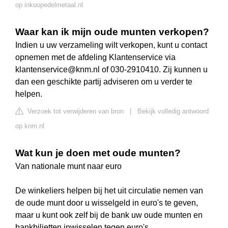
op inkoopedelmetaal.nl
Waar kan ik mijn oude munten verkopen?
Indien u uw verzameling wilt verkopen, kunt u contact
opnemen met de afdeling Klantenservice via
klantenservice@knm.nl
of 030-2910410. Zij kunnen u
dan een geschikte partij adviseren om u verder te
helpen.
Verzoek tot verwijderen van bron
|
Bekijk volledig antwoord
op knm.nl
Wat kun je doen met oude munten?
Van nationale munt naar euro
De winkeliers helpen bij het uit circulatie nemen van
de oude munt door u wisselgeld in euro's te geven,
maar u kunt ook zelf bij de bank uw oude munten en
bankbiljetten inwisselen tegen euro's.