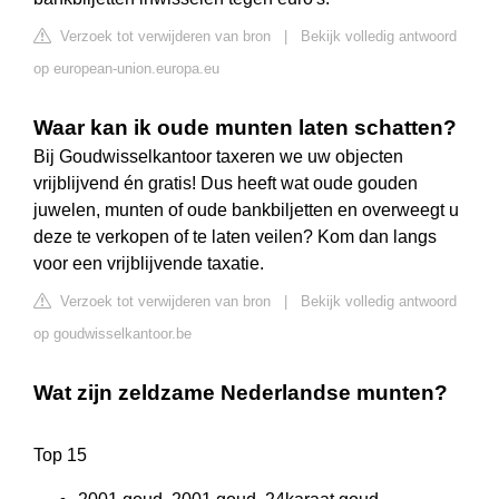
Verzoek tot verwijderen van bron
|
Bekijk volledig antwoord
op european-union.europa.eu
Waar kan ik oude munten laten schatten?
Bij Goudwisselkantoor taxeren we uw objecten
vrijblijvend én gratis! Dus heeft wat oude gouden
juwelen, munten of oude bankbiljetten en overweegt u
deze te verkopen of te laten veilen? Kom dan langs
voor een vrijblijvende taxatie.
Verzoek tot verwijderen van bron
|
Bekijk volledig antwoord
op goudwisselkantoor.be
Wat zijn zeldzame Nederlandse munten?
Top 15