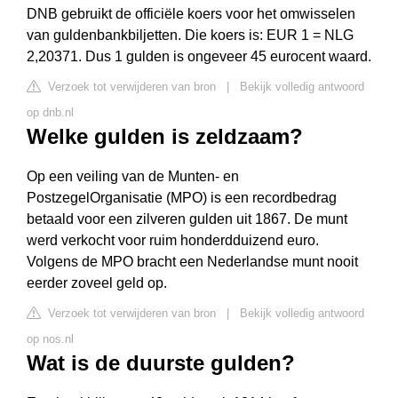
DNB gebruikt de officiële koers voor het omwisselen
van guldenbankbiljetten. Die koers is: EUR 1 = NLG
2,20371. Dus 1 gulden is ongeveer 45 eurocent waard.
Verzoek tot verwijderen van bron
|
Bekijk volledig antwoord
op dnb.nl
Welke gulden is zeldzaam?
Op een veiling van de Munten- en
PostzegelOrganisatie (MPO) is een recordbedrag
betaald voor een zilveren gulden uit 1867. De munt
werd verkocht voor ruim honderdduizend euro.
Volgens de MPO bracht een Nederlandse munt nooit
eerder zoveel geld op.
Verzoek tot verwijderen van bron
|
Bekijk volledig antwoord
op nos.nl
Wat is de duurste gulden?