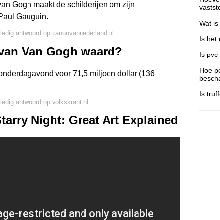
van Gogh maakt de schilderijen om zijn
vastst
 Paul Gauguin.
Wat is
lledig antwoord op canonvannederland.nl
Is het
et van Van Gogh waard?
Is pvc
Hoe p
donderdagavond voor 71,5 miljoen dollar (136
besch
Is truf
lledig antwoord op volkskrant.nl
arry Night: Great Art Explained