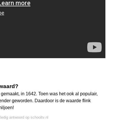
 waard?
n gemaakt, in 1642. Toen was het ook al populair,
kender geworden. Daardoor is de waarde flink
iljoen!
lledig antwoord op schooltv.nl