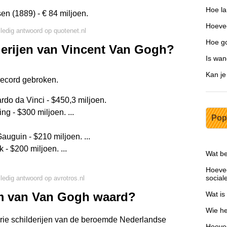
Hoe la
en (1889) - € 84 miljoen.
Hoevee
lledig antwoord op quotenet.nl
Hoe go
lderijen van Vincent Van Gogh?
Is wan
Kan je
record gebroken.
rdo da Vinci - $450,3 miljoen.
g - $300 miljoen. ...
Pop
auguin - $210 miljoen. ...
- $200 miljoen. ...
Wat be
Hoeve
social
lledig antwoord op avrotros.nl
m van Van Gogh waard?
Wat is
Wie he
erie schilderijen van de beroemde Nederlandse
Hoevee