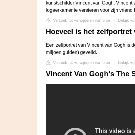
kunstschilder Vincent van Gogh. Vincent 
logeerkamer te versieren voor zijn vriend
Verzoek tot verwijderen van bron
|
Bekijk vo
Hoeveel is het zelfportr
Een zelfportret van Vincent van Gogh is 
miljoen gulden) geveild.
Verzoek tot verwijderen van bron
|
Bekijk vo
Vincent Van Gogh's The St