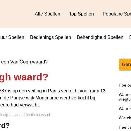
Alle Spellen
Top Spellen
Populaire Sp
uur Spellen
Bedienings Spellen
Behendigheid Spellen
s een Van Gogh waard?
Ger
ogh waard?
Hoe ou
87 is op een veiling in Parijs verkocht voor ruim
13
Waarom
in de Parijse wijk
Montmartre
werd verkocht bij
vliegtu
n euro had verwacht.
Waar k
lledig antwoord op rtlnieuws.nl
Wie zi
rd?
Heeft 