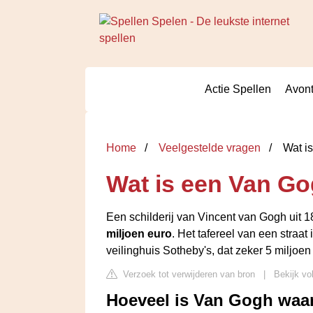
Actie Spellen
Avont
Home
Veelgestelde vragen
Wat i
Wat is een Van G
Een schilderij van Vincent van Gogh uit 18
miljoen euro
. Het tafereel van een straat 
veilinghuis Sotheby's, dat zeker 5 miljoe
Verzoek tot verwijderen van bron
|
Bekijk vo
Hoeveel is Van Gogh waa