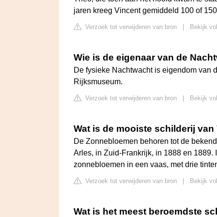
jaren kreeg Vincent gemiddeld 100 of 150
Verzoek tot verwijderen van bron
|
Bekijk v
Wie is de eigenaar van de Nach
De fysieke Nachtwacht is eigendom van 
Rijksmuseum.
Verzoek tot verwijderen van bron
|
Bekijk vo
Wat is de mooiste schilderij va
De Zonnebloemen behoren tot de bekendst
Arles, in Zuid-Frankrijk, in 1888 en 1889. I
zonnebloemen in een vaas, met drie tinten 
Verzoek tot verwijderen van bron
|
Bekijk v
Wat is het meest beroemdste schi