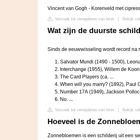
Vincent van Gogh - Korenveld met cipress
Verzoek tot verwijderen van bron
|
Bekijk vo
Wat zijn de duurste schi
Sinds de eeuwwisseling wordt record na 
Salvator Mundi (1490 - 1500), Leona
Interchange (1955), Willem de Koonin
The Card Players (ca. ...
When will you marry? (1892), Paul G
Number 17A (1949), Jackson Pollock 
No. ...
Verzoek tot verwijderen van bron
|
Bekijk vo
Hoeveel is de Zonnebloe
Zonnebloemen is een schilderij uit een s