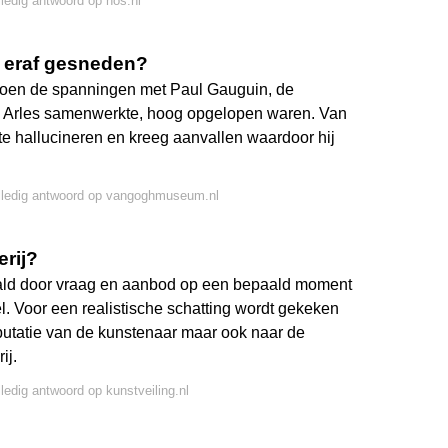
lledig antwoord op nos.nl
 eraf gesneden?
 toen de spanningen met Paul Gauguin, de
in Arles samenwerkte, hoog opgelopen waren. Van
te hallucineren en kreeg aanvallen waardoor hij
olledig antwoord op vangoghmuseum.nl
erij?
aald door vraag en aanbod op een bepaald moment
. Voor een realistische schatting wordt gekeken
eputatie van de kunstenaar maar ook naar de
ij.
lledig antwoord op kunstveiling.nl