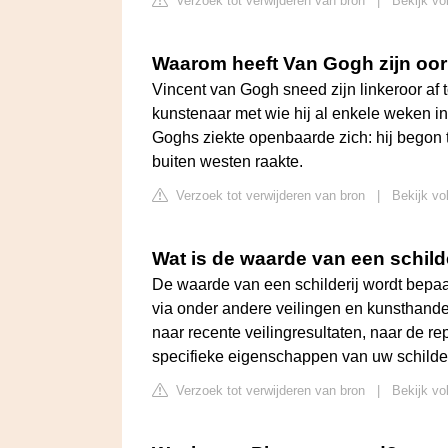
Verzoek tot verwijderen van bron
|
Bekijk vo
Waarom heeft Van Gogh zijn oor
Vincent van Gogh sneed zijn linkeroor af
kunstenaar met wie hij al enkele weken 
Goghs ziekte openbaarde zich: hij begon 
buiten westen raakte.
Verzoek tot verwijderen van bron
|
Bekijk v
Wat is de waarde van een schild
De waarde van een schilderij wordt bep
via onder andere veilingen en kunsthandel
naar recente veilingresultaten, naar de r
specifieke eigenschappen van uw schilder
Verzoek tot verwijderen van bron
|
Bekijk vo