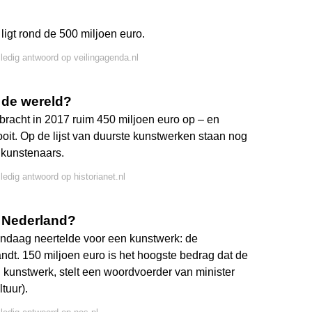
igt rond de 500 miljoen euro.
lledig antwoord op veilingagenda.nl
n de wereld?
bracht in 2017 ruim 450 miljoen euro op – en
oit. Op de lijst van duurste kunstwerken staan nog
 kunstenaars.
lledig antwoord op historianet.nl
n Nederland?
vandaag neertelde voor een kunstwerk: de
ndt. 150 miljoen euro is het hoogste bedrag dat de
l kunstwerk, stelt een woordvoerder van minister
tuur).