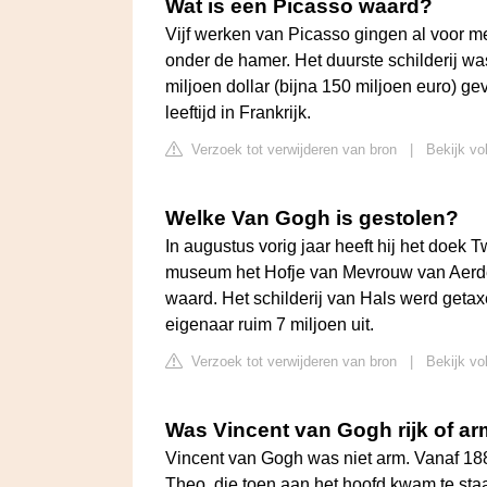
Wat is een Picasso waard?
Vijf werken van Picasso gingen al voor me
onder de hamer. Het duurste schilderij wa
miljoen dollar (bijna 150 miljoen euro) ge
leeftijd in Frankrijk.
Verzoek tot verwijderen van bron
|
Bekijk vo
Welke Van Gogh is gestolen?
In augustus vorig jaar heeft hij het doek
museum het Hofje van Mevrouw van Aerde
waard. Het schilderij van Hals werd getax
eigenaar ruim 7 miljoen uit.
Verzoek tot verwijderen van bron
|
Bekijk vo
Was Vincent van Gogh rijk of a
Vincent van Gogh was niet arm. Vanaf 188
Theo, die toen aan het hoofd kwam te staa