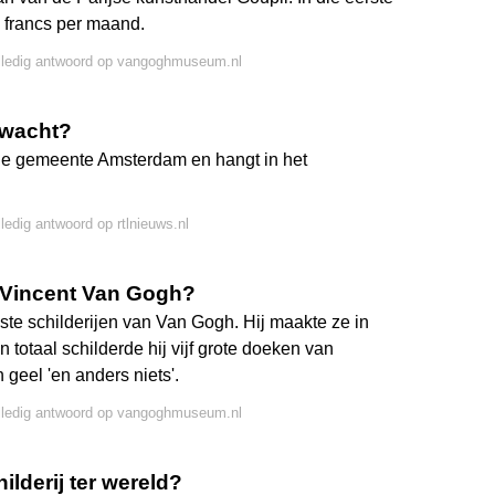
 francs per maand.
olledig antwoord op vangoghmuseum.nl
twacht?
de gemeente Amsterdam en hangt in het
lledig antwoord op rtlnieuws.nl
n Vincent Van Gogh?
e schilderijen van Van Gogh. Hij maakte ze in
n totaal schilderde hij vijf grote doeken van
geel 'en anders niets'.
olledig antwoord op vangoghmuseum.nl
lderij ter wereld?