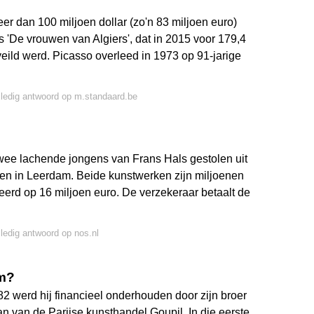
er dan 100 miljoen dollar (zo'n 83 miljoen euro)
s 'De vrouwen van Algiers', dat in 2015 voor 179,4
veild werd. Picasso overleed in 1973 op 91-jarige
lledig antwoord op m.standaard.be
 Twee lachende jongens van Frans Hals gestolen uit
n in Leerdam. Beide kunstwerken zijn miljoenen
eerd op 16 miljoen euro. De verzekeraar betaalt de
lledig antwoord op nos.nl
rm?
2 werd hij financieel onderhouden door zijn broer
n van de Parijse kunsthandel Goupil. In die eerste