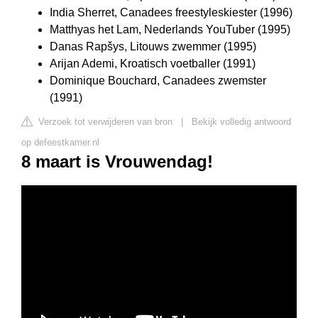
India Sherret, Canadees freestyleskiester (1996)
Matthyas het Lam, Nederlands YouTuber (1995)
Danas Rapšys, Litouws zwemmer (1995)
Arijan Ademi, Kroatisch voetballer (1991)
Dominique Bouchard, Canadees zwemster
(1991)
Verzoek tot verwijderen van bron
|
Bekijk volledig antwoord
op defeestkamer.nl
8 maart is Vrouwendag!