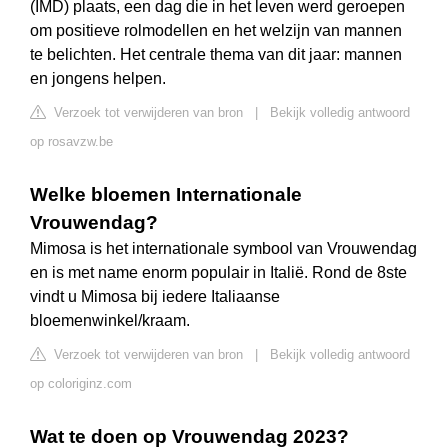
(IMD) plaats, een dag die in het leven werd geroepen
om positieve rolmodellen en het welzijn van mannen
te belichten. Het centrale thema van dit jaar: mannen
en jongens helpen.
Verzoek tot verwijderen van bron
|
Bekijk volledig antwoord
op rosavzw.be
Welke bloemen Internationale
Vrouwendag?
Mimosa is het internationale symbool van Vrouwendag
en is met name enorm populair in Italië. Rond de 8ste
vindt u Mimosa bij iedere Italiaanse
bloemenwinkel/kraam.
Verzoek tot verwijderen van bron
|
Bekijk volledig antwoord
op coloriginz.com
Wat te doen op Vrouwendag 2023?