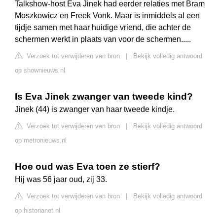
Talkshow-host Eva Jinek had eerder relaties met Bram
Moszkowicz en Freek Vonk. Maar is inmiddels al een
tijdje samen met haar huidige vriend, die achter de
schermen werkt in plaats van voor de schermen.....
Verzoek tot verwijderen van bron
|
Bekijk volledig antwoord
op shownieuws.nl
Is Eva Jinek zwanger van tweede kind?
Jinek (44) is zwanger van haar tweede kindje.
Verzoek tot verwijderen van bron
|
Bekijk volledig antwoord
op metronieuws.nl
Hoe oud was Eva toen ze stierf?
Hij was 56 jaar oud, zij 33.
Verzoek tot verwijderen van bron
|
Bekijk volledig antwoord
op historianet.nl