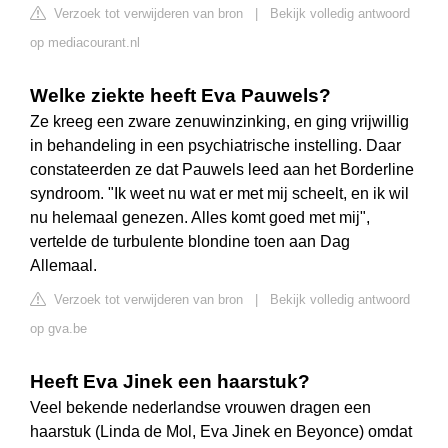
Verzoek tot verwijderen van bron
|
Bekijk volledig antwoord
op mediacourant.nl
Welke ziekte heeft Eva Pauwels?
Ze kreeg een zware zenuwinzinking, en ging vrijwillig
in behandeling in een psychiatrische instelling. Daar
constateerden ze dat Pauwels leed aan het Borderline
syndroom. "Ik weet nu wat er met mij scheelt, en ik wil
nu helemaal genezen. Alles komt goed met mij",
vertelde de turbulente blondine toen aan Dag
Allemaal.
Verzoek tot verwijderen van bron
|
Bekijk volledig antwoord
op gva.be
Heeft Eva Jinek een haarstuk?
Veel bekende nederlandse vrouwen dragen een
haarstuk (Linda de Mol, Eva Jinek en Beyonce) omdat