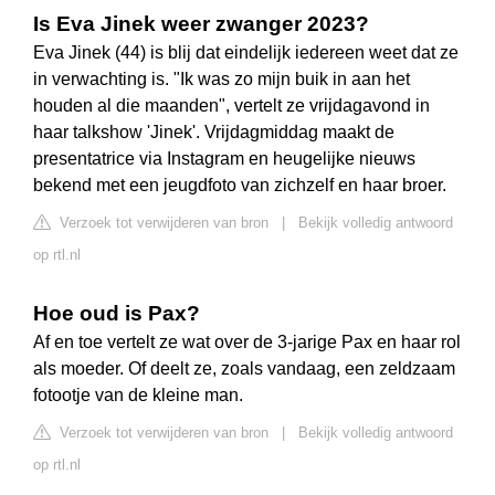
Is Eva Jinek weer zwanger 2023?
Eva Jinek (44) is blij dat eindelijk iedereen weet dat ze
in verwachting is. "Ik was zo mijn buik in aan het
houden al die maanden", vertelt ze vrijdagavond in
haar talkshow 'Jinek'. Vrijdagmiddag maakt de
presentatrice via Instagram en heugelijke nieuws
bekend met een jeugdfoto van zichzelf en haar broer.
Verzoek tot verwijderen van bron
|
Bekijk volledig antwoord
op rtl.nl
Hoe oud is Pax?
Af en toe vertelt ze wat over de 3-jarige Pax en haar rol
als moeder. Of deelt ze, zoals vandaag, een zeldzaam
fotootje van de kleine man.
Verzoek tot verwijderen van bron
|
Bekijk volledig antwoord
op rtl.nl