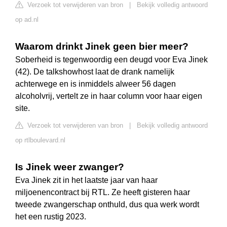
Verzoek tot verwijderen van bron
|
Bekijk volledig antwoord
op ad.nl
Waarom drinkt Jinek geen bier meer?
Soberheid is tegenwoordig een deugd voor Eva Jinek
(42). De talkshowhost laat de drank namelijk
achterwege en is inmiddels alweer 56 dagen
alcoholvrij, vertelt ze in haar column voor haar eigen
site.
Verzoek tot verwijderen van bron
|
Bekijk volledig antwoord
op rtlboulevard.nl
Is Jinek weer zwanger?
Eva Jinek zit in het laatste jaar van haar
miljoenencontract bij RTL. Ze heeft gisteren haar
tweede zwangerschap onthuld, dus qua werk wordt
het een rustig 2023.