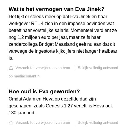
Wat is het vermogen van Eva Jinek?
Het lijkt er steeds meer op dat Eva Jinek en haar
werkgever RTL 4 zich in een impasse bevinden wat
betreft haar vorstelijke salaris. Momenteel verdient ze
nog 1,2 miljoen euro per jaar, maar zelfs haar
zendercollega Bridget Maasland geeft nu aan dat dit
vanwege de ingestorte kijkcijfers niet langer haalbaar
is.
Verzoek tot verwijderen van bron
|
Bekijk volledig antwoord
op mediacourant.nl
Hoe oud is Eva geworden?
Omdat Adam en Heva op dezelfde dag zijn
geschapen, zoals Genesis 1:27 vertelt, is Heva ook
130 jaar oud.
Verzoek tot verwijderen van bron
|
Bekijk volledig antwoord