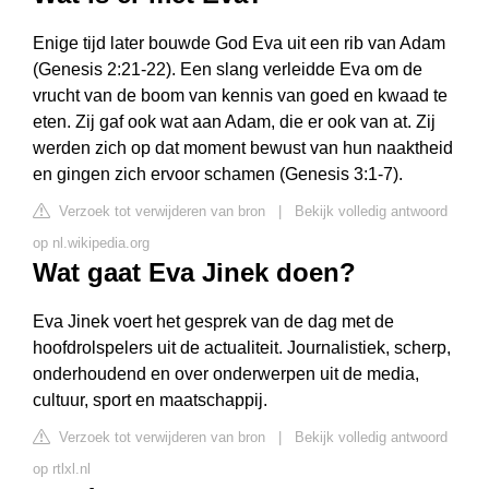
Enige tijd later bouwde God Eva uit een rib van Adam
(Genesis 2:21-22). Een slang verleidde Eva om de
vrucht van de boom van kennis van goed en kwaad te
eten. Zij gaf ook wat aan Adam, die er ook van at. Zij
werden zich op dat moment bewust van hun naaktheid
en gingen zich ervoor schamen (Genesis 3:1-7).
Verzoek tot verwijderen van bron
|
Bekijk volledig antwoord
op nl.wikipedia.org
Wat gaat Eva Jinek doen?
Eva Jinek voert het gesprek van de dag met de
hoofdrolspelers uit de actualiteit. Journalistiek, scherp,
onderhoudend en over onderwerpen uit de media,
cultuur, sport en maatschappij.
Verzoek tot verwijderen van bron
|
Bekijk volledig antwoord
op rtlxl.nl