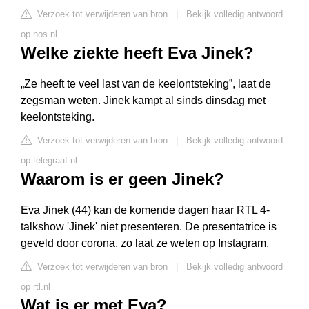
Verzoek tot verwijderen van bron
|
Bekijk volledig antwoord
op nos.nl
Welke ziekte heeft Eva Jinek?
„Ze heeft te veel last van de keelontsteking”, laat de
zegsman weten. Jinek kampt al sinds dinsdag met
keelontsteking.
Verzoek tot verwijderen van bron
|
Bekijk volledig antwoord
op telegraaf.nl
Waarom is er geen Jinek?
Eva Jinek (44) kan de komende dagen haar RTL 4-
talkshow 'Jinek' niet presenteren. De presentatrice is
geveld door corona, zo laat ze weten op Instagram.
Verzoek tot verwijderen van bron
|
Bekijk volledig antwoord
op rtl.nl
Wat is er met Eva?