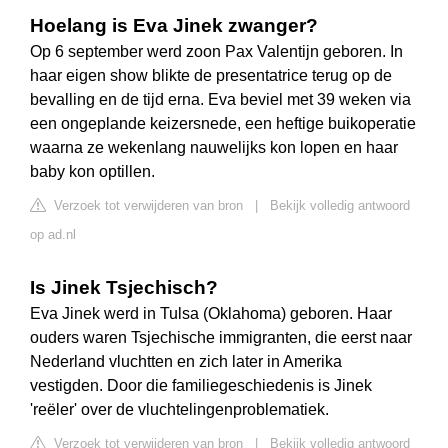
Hoelang is Eva Jinek zwanger?
Op 6 september werd zoon Pax Valentijn geboren. In
haar eigen show blikte de presentatrice terug op de
bevalling en de tijd erna. Eva beviel met 39 weken via
een ongeplande keizersnede, een heftige buikoperatie
waarna ze wekenlang nauwelijks kon lopen en haar
baby kon optillen.
Verzoek tot verwijderen van bron
|
Bekijk volledig antwoord
op ad.nl
Is Jinek Tsjechisch?
Eva Jinek werd in Tulsa (Oklahoma) geboren. Haar
ouders waren Tsjechische immigranten, die eerst naar
Nederland vluchtten en zich later in Amerika
vestigden. Door die familiegeschiedenis is Jinek
'reëler' over de vluchtelingenproblematiek.
Verzoek tot verwijderen van bron
|
Bekijk volledig antwoord