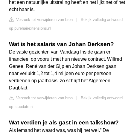
het een natuurlijke uitstraling heeft en het lijkt net of het
echt haar is.
Verzoek tot verwijderen van bron
|
Bekijk volledig antwoord
op purehairextensions.nl
Wat is het salaris van Johan Derksen?
De vaste gezichten van Vandaag Inside gaan er
financieel op vooruit met hun nieuwe contract. Wilfred
Genee, René van der Gijp en Johan Derksen gaan
naar verluidt 1,2 tot 1,4 miljoen euro per persoon
verdienen op jaarbasis, zo schrijft het Algemeen
Dagblad.
Verzoek tot verwijderen van bron
|
Bekijk volledig antwoord
op fcupdate.nl
Wat verdien je als gast in een talkshow?
Als iemand het waard was, was hij het wel.” De