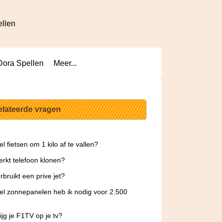
ellen
Dora Spellen
Meer...
elateerde vragen
l fietsen om 1 kilo af te vallen?
rkt telefoon klonen?
rbruikt een prive jet?
l zonnepanelen heb ik nodig voor 2.500
ijg je F1TV op je tv?