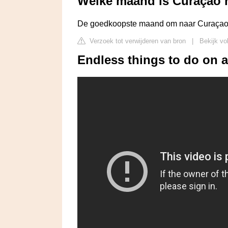
Welke maand is Curaçao 
De goedkoopste maand om naar Curaçao te
Verzoek tot verwijderen van bron
|
Bekijk vo
Endless things to do on a