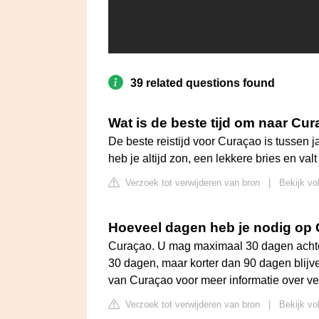
39 related questions found
Wat is de beste tijd om naar Cu
De beste reistijd voor Curaçao is tussen ja
heb je altijd zon, een lekkere bries en val
Verzoek tot verwijderen van bron
|
Bekijk vo
Hoeveel dagen heb je nodig op
Curaçao. U mag maximaal 30 dagen achter
30 dagen, maar korter dan 90 dagen blijv
van Curaçao voor meer informatie over v
Verzoek tot verwijderen van bron
|
Bekijk vo