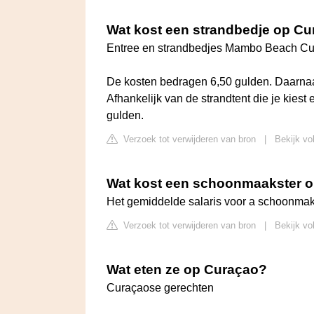
Wat kost een strandbedje op C
Entree en strandbedjes Mambo Beach C
De kosten bedragen 6,50 gulden. Daarnaas
Afhankelijk van de strandtent die je kiest 
gulden.
Verzoek tot verwijderen van bron
|
Bekijk vo
Wat kost een schoonmaakster 
Het gemiddelde salaris voor a schoonmake
Verzoek tot verwijderen van bron
|
Bekijk vo
Wat eten ze op Curaçao?
Curaçaose gerechten