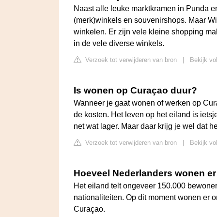
Naast alle leuke marktkramen in Punda en
(merk)winkels en souvenirshops. Maar Will
winkelen. Er zijn vele kleine shopping ma
in de vele diverse winkels.
Verzoek tot verwijderen van bron
|
Bekijk vo
Is wonen op Curaçao duur?
Wanneer je gaat wonen of werken op Cura
de kosten. Het leven op het eiland is iets
net wat lager. Maar daar krijg je wel dat h
Verzoek tot verwijderen van bron
|
Bekijk vo
Hoeveel Nederlanders wonen er
Het eiland telt ongeveer 150.000 bewoners
nationaliteiten. Op dit moment wonen er
Curaçao.