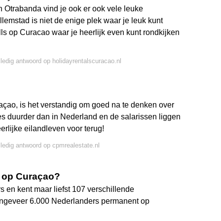
 Otrabanda vind je ook er ook vele leuke
emstad is niet de enige plek waar je leuk kunt
lls op Curacao waar je heerlijk even kunt rondkijken
lledig antwoord op holidayrentalscuracao.nl
çao, is het verstandig om goed na te denken over
jes duurder dan in Nederland en de salarissen liggen
eerlijke eilandleven voor terug!
lledig antwoord op cpmrealestate.nl
 op Curaçao?
 en kent maar liefst 107 verschillende
 ongeveer 6.000 Nederlanders permanent op