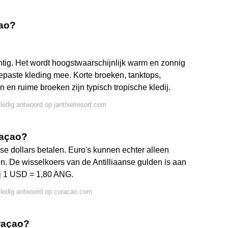
çao?
chtig. Het wordt hoogstwaarschijnlijk warm en zonnig
gepaste kleding mee. Korte broeken, tanktops,
 en ruime broeken zijn typisch tropische kledij.
lledig antwoord op janthielresort.com
raçao?
e dollars betalen. Euro's kunnen echter alleen
n. De wisselkoers van de Antilliaanse gulden is aan
j 1 USD = 1,80 ANG.
lledig antwoord op curacao.com
uraçao?