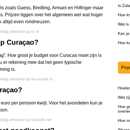
Is Zal
ls zoals Guess, Breitling, Armani en Hilfinger maar
. Prijzen liggen over het algemeen wel wat hoger
Hoe kri
k altijd even rondneuzen.
Wat is 
ledig antwoord op tix.nl
Kan je
 op Curaçao?
Hoe ka
g”. Hoe groot je budget voor Curacao moet zijn is
u er rekening mee dat het geen typische
Pop
ming is.
lledig antwoord op reis-expert.nl
Hoelan
uraçao?
Wat zi
euro per persoon kwijt. Voor het avondeten kun je
Hoe gr
oon.
overle
lledig antwoord op lykkesliv.net
Hoe ma
Waarom