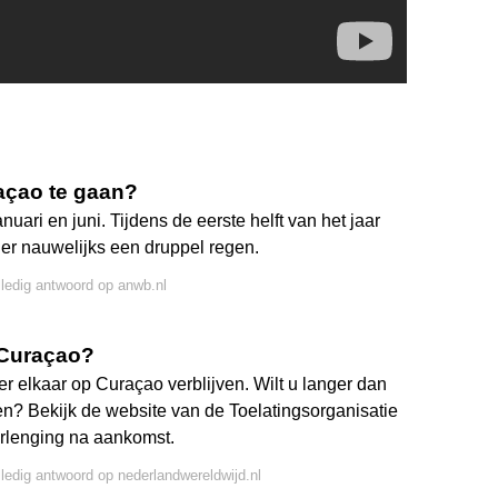
raçao te gaan?
nuari en juni. Tijdens de eerste helft van het jaar
t er nauwelijks een druppel regen.
lledig antwoord op anwb.nl
 Curaçao?
 elkaar op Curaçao verblijven. Wilt u langer dan
en? Bekijk de website van de Toelatingsorganisatie
erlenging na aankomst.
lledig antwoord op nederlandwereldwijd.nl