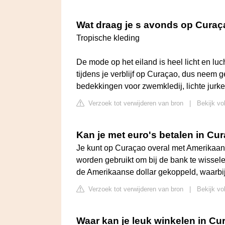
Wat draag je s avonds op Cura
Tropische kleding
De mode op het eiland is heel licht en lu
tijdens je verblijf op Curaçao, dus neem 
bedekkingen voor zwemkledij, lichte jurken
Verzoek tot verwijderen van bron
|
Bekijk vo
Kan je met euro's betalen in Cu
Je kunt op Curaçao overal met Amerikaans
worden gebruikt om bij de bank te wissele
de Amerikaanse dollar gekoppeld, waarbi
Verzoek tot verwijderen van bron
|
Bekijk vo
Waar kan je leuk winkelen in C