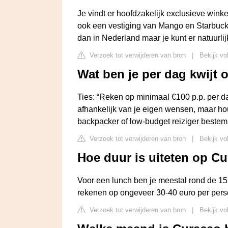
Je vindt er hoofdzakelijk exclusieve winke
ook een vestiging van Mango en Starbucks
dan in Nederland maar je kunt er natuurlij
Verzoek tot verwijderen van bron
|
Bekijk vol
Wat ben je per dag kwijt
Ties: “Reken op minimaal €100 p.p. per da
afhankelijk van je eigen wensen, maar ho
backpacker of low-budget reiziger bestem
Verzoek tot verwijderen van bron
|
Bekijk vo
Hoe duur is uiteten op C
Voor een lunch ben je meestal rond de 15 
rekenen op ongeveer 30-40 euro per pers
Verzoek tot verwijderen van bron
|
Bekijk vo