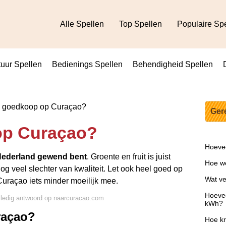
Alle Spellen
Top Spellen
Populaire Sp
uur Spellen
Bedienings Spellen
Behendigheid Spellen
s goedkoop op Curaçao?
Ger
op Curaçao?
Hoevee
 Nederland gewend bent
. Groente en fruit is juist
Hoe we
og veel slechter van kwaliteit. Let ook heel goed op
Wat ve
uraçao iets minder moeilijk mee.
Hoevee
lledig antwoord op naarcuracao.com
kWh?
raçao?
Hoe kr