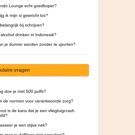
ando Lounge echt goedkoper?
jg ik mijn si gewricht los?
belangrijk bij schrijven?
 alcohol drinken in Indonesië?
n je dunner worden zonder te sporten?
ulaire vragen
g doe je met 500 puffs?
jn de normen voor verantwoorde zorg?
oot is de kans dat je een vliegtuigcrash
efd?
sseer je een stijve nek?
 mag je dolfijnen niet aanraken?