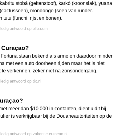
kabritu stobá (geitenstoof), karkó (kroonslak), yuana
 (cactussoep), mondongo (soep van runder-
tutu (funchi, rijst en bonen).
lledig antwoord op elle.com
p Curaçao?
 Fortuna staan bekend als arme en daardoor minder
rima met een auto doorheen rijden maar het is niet
 te verkennen, zeker niet na zonsondergang.
ledig antwoord op tix.nl
Curaçao?
 met meer dan $10.000 in contanten, dient u dit bij
lier is verkrijgbaar bij de Douaneautoriteiten op de
lledig antwoord op vakantie-curacao.nl