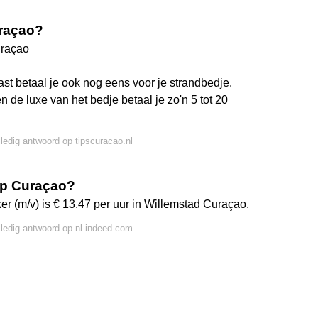
uraçao?
uraçao
t betaal je ook nog eens voor je strandbedje.
en de luxe van het bedje betaal je zo'n 5 tot 20
lledig antwoord op tipscuracao.nl
op Curaçao?
r (m/v) is € 13,47 per uur in Willemstad Curaçao.
lledig antwoord op nl.indeed.com