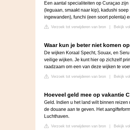
Een aantal specialiteiten op Curaçao zijn 
(leguaan, smaakt naar kip), kadushi soep
ingewanden), funchi (een soort polenta) en 
Verzoek tot verwijderen van bron
|
Bekijk vo
Waar kun je beter niet komen o
De wijken Koraal Specht, Souax, en Seru
veilige wijken. Je kunt hier op zichzelf p
raadzaam om een van deze wijken te voet
Verzoek tot verwijderen van bron
|
Bekijk vol
Hoeveel geld mee op vakantie 
Geld. Indien u het land wilt binnen reizen
de douane aan te geven. Het aangifteformu
Luchthaven.
Verzoek tot verwijderen van bron
|
Bekijk vo