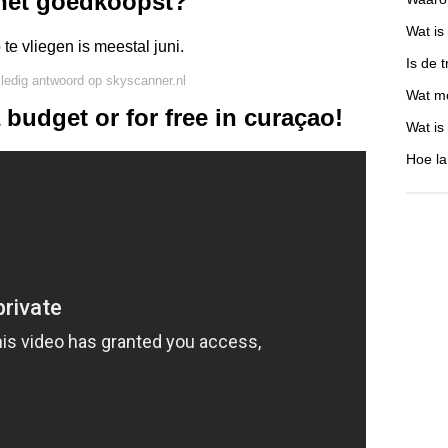
het goedkoopst?
Wat is
 vliegen is meestal juni.
Is de t
lledig antwoord op skyscanner.nl
Wat mo
 budget or for free in curaçao!
Wat is
Hoe la