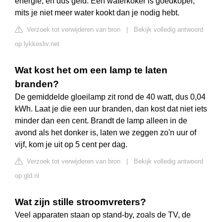
energie, en dus geld. Een waterkoker is goedkoper,
mits je niet meer water kookt dan je nodig hebt.
Verzoek tot verwijderen van bron
|
Bekijk volledig antwoord
op lykkesliv.net
Wat kost het om een lamp te laten
branden?
De gemiddelde gloeilamp zit rond de 40 watt, dus 0,04
kWh. Laat je die een uur branden, dan kost dat niet iets
minder dan een cent. Brandt de lamp alleen in de
avond als het donker is, laten we zeggen zo'n uur of
vijf, kom je uit op 5 cent per dag.
Verzoek tot verwijderen van bron
|
Bekijk volledig antwoord
op gld.nl
Wat zijn stille stroomvreters?
Veel apparaten staan op stand-by, zoals de TV, de