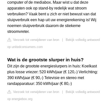
computer of de mediabox. Maar wist u dat deze
apparaten ook op stand-by redelijk wat stroom
verbruiken? Vaak bent u zich er niet bewust van dat
sluipverbruik een hap uit uw energierekening is! Wij
noemen sluipverbruik daarom de stiekeme
stroomvreter.
Verzoek tot verwijderen van bron
|
Bekijk volledig antwoord
op unitedconsumers.com
Wat is de grootste slurper in huis?
Dit zijn de grootste energieslurpers in huis: Koelkast
plus losse vriezer: 520 kWh/jaar (€ 120,-) Verlichting:
390 kWh/jaar (€ 90,-) Televisie en stereo met
randapparatuur: 350 kWh/jaar (€ 80,-)
Verzoek tot verwijderen van bron
|
Bekijk volledig antwoord
op energiebox.org