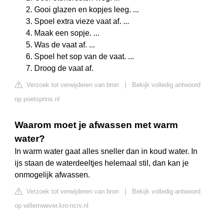
Gooi glazen en kopjes leeg. ...
Spoel extra vieze vaat af. ...
Maak een sopje. ...
Was de vaat af. ...
Spoel het sop van de vaat. ...
Droog de vaat af.
Verzoek tot verwijderen van bron
|
Bekijk volledig antwoord
op poetsprins.nl
Waarom moet je afwassen met warm
water?
In warm water gaat alles sneller dan in koud water. In
ijs staan de waterdeeltjes helemaal stil, dan kan je
onmogelijk afwassen.
Verzoek tot verwijderen van bron
|
Bekijk volledig antwoord
op willemwever.kro-ncrv.nl