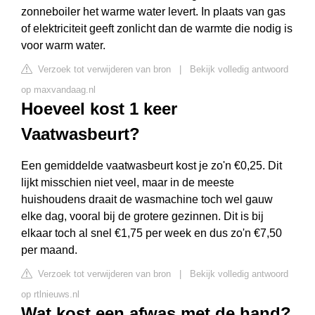
zonneboiler het warme water levert. In plaats van gas
of elektriciteit geeft zonlicht dan de warmte die nodig is
voor warm water.
Verzoek tot verwijderen van bron
|
Bekijk volledig antwoord
op maxvandaag.nl
Hoeveel kost 1 keer
Vaatwasbeurt?
Een gemiddelde vaatwasbeurt kost je zo'n €0,25. Dit
lijkt misschien niet veel, maar in de meeste
huishoudens draait de wasmachine toch wel gauw
elke dag, vooral bij de grotere gezinnen. Dit is bij
elkaar toch al snel €1,75 per week en dus zo'n €7,50
per maand.
Verzoek tot verwijderen van bron
|
Bekijk volledig antwoord
op rtlnieuws.nl
Wat kost een afwas met de hand?