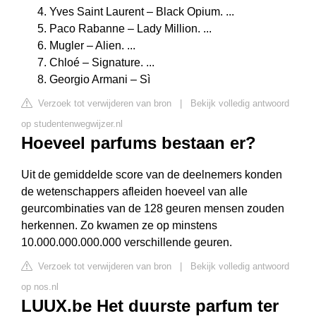
Yves Saint Laurent – Black Opium. ...
Paco Rabanne – Lady Million. ...
Mugler – Alien. ...
Chloé – Signature. ...
Georgio Armani – Sì
Verzoek tot verwijderen van bron
|
Bekijk volledig antwoord
op studentenwegwijzer.nl
Hoeveel parfums bestaan er?
Uit de gemiddelde score van de deelnemers konden
de wetenschappers afleiden hoeveel van alle
geurcombinaties van de 128 geuren mensen zouden
herkennen. Zo kwamen ze op minstens
10.000.000.000.000 verschillende geuren.
Verzoek tot verwijderen van bron
|
Bekijk volledig antwoord
op nos.nl
LUUX.be Het duurste parfum ter