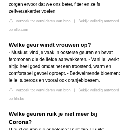
zorgen ervoor dat we ons beter, fitter en zelfs
zelfverzekerder voelen.
Verzoek tot verwijderen van bron
|
Bekijk volledig antwoord
op elle.com
Welke geur windt vrouwen op?
- Muskus: vind je vaak in oosterse geuren en bevat
feromonen die de liefde aanwakkeren. - Vanille: werkt
altijd heel goed omdat het een troostend, warm en
comfortabel gevoel oproept. - Bedwelmende bloemen:
lelie, tuberoos en vooral ook oranjebloesem.
Verzoek tot verwijderen van bron
|
Bekijk volledig antwoord
op hln.be
Welke geuren ruik je niet meer bij
Corona?
U ruikt geuren die er helemaal niet zijn. U ruikt