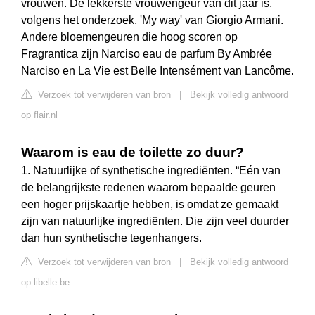
vrouwen. De lekkerste vrouwengeur van dit jaar is,
volgens het onderzoek, 'My way' van Giorgio Armani.
Andere bloemengeuren die hoog scoren op
Fragrantica zijn Narciso eau de parfum By Ambrée
Narciso en La Vie est Belle Intensément van Lancôme.
Verzoek tot verwijderen van bron
|
Bekijk volledig antwoord
op flair.nl
Waarom is eau de toilette zo duur?
1. Natuurlijke of synthetische ingrediënten. “Eén van
de belangrijkste redenen waarom bepaalde geuren
een hoger prijskaartje hebben, is omdat ze gemaakt
zijn van natuurlijke ingrediënten. Die zijn veel duurder
dan hun synthetische tegenhangers.
Verzoek tot verwijderen van bron
|
Bekijk volledig antwoord
op libelle.be