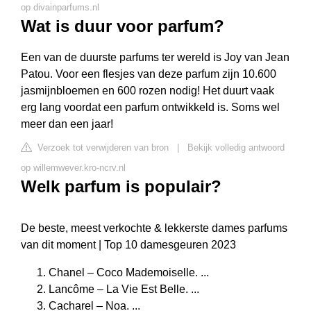
op divainparfums.nl
Wat is duur voor parfum?
Een van de duurste parfums ter wereld is Joy van Jean
Patou. Voor een flesjes van deze parfum zijn 10.600
jasmijnbloemen en 600 rozen nodig! Het duurt vaak
erg lang voordat een parfum ontwikkeld is. Soms wel
meer dan een jaar!
Verzoek tot verwijderen van bron
|
Bekijk volledig antwoord
op willemwever.kro-ncrv.nl
Welk parfum is populair?
De beste, meest verkochte & lekkerste dames parfums
van dit moment | Top 10 damesgeuren 2023
Chanel – Coco Mademoiselle. ...
Lancôme – La Vie Est Belle. ...
Cacharel – Noa. ...