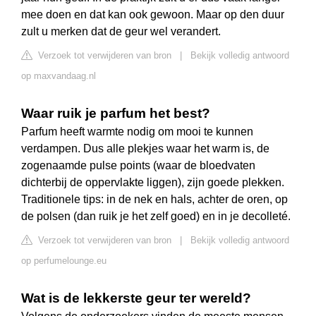
mee doen en dat kan ook gewoon. Maar op den duur
zult u merken dat de geur wel verandert.
Verzoek tot verwijderen van bron
|
Bekijk volledig antwoord
op maxvandaag.nl
Waar ruik je parfum het best?
Parfum heeft warmte nodig om mooi te kunnen
verdampen. Dus alle plekjes waar het warm is, de
zogenaamde pulse points (waar de bloedvaten
dichterbij de oppervlakte liggen), zijn goede plekken.
Traditionele tips: in de nek en hals, achter de oren, op
de polsen (dan ruik je het zelf goed) en in je decolleté.
Verzoek tot verwijderen van bron
|
Bekijk volledig antwoord
op perfumelounge.eu
Wat is de lekkerste geur ter wereld?