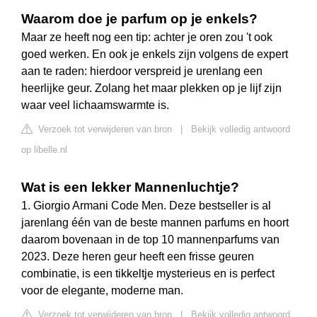
Waarom doe je parfum op je enkels?
Maar ze heeft nog een tip: achter je oren zou 't ook
goed werken. En ook je enkels zijn volgens de expert
aan te raden: hierdoor verspreid je urenlang een
heerlijke geur. Zolang het maar plekken op je lijf zijn
waar veel lichaamswarmte is.
Verzoek tot verwijderen van bron
|
Bekijk volledig antwoord
op libelle.nl
Wat is een lekker Mannenluchtje?
1. Giorgio Armani Code Men. Deze bestseller is al
jarenlang één van de beste mannen parfums en hoort
daarom bovenaan in de top 10 mannenparfums van
2023. Deze heren geur heeft een frisse geuren
combinatie, is een tikkeltje mysterieus en is perfect
voor de elegante, moderne man.
Verzoek tot verwijderen van bron
|
Bekijk volledig antwoord