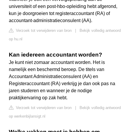
universiteit of een post-hbo-opleiding hebt afgerond,
kun je doorgroeien tot registeraccountant (RA) of
accountant-administratieconsulent (AA).
Verzoek tot verwijderen van bron
|
Bekijk volledig antwoord
op hu.nl
Kan iedereen accountant worden?
Je kunt niet zomaar accountant worden. Het is
namelijk een beschermd beroep. De titels van
Accountant Administratieconsulent (AA) en
Registeraccountant (RA) verkrijg je dan ook pas na
jaren studeren en wanneer je de nodige
praktijkervaring op zak hebt.
Verzoek tot verwijderen van bron
|
Bekijk volledig antwoord
op werkenbijlansigt.nl
Welke vakken moet je hebben om