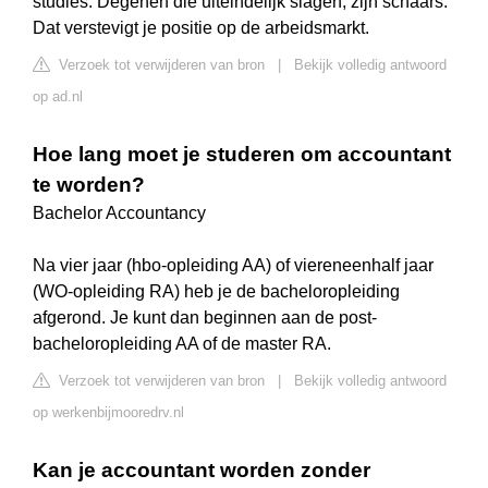
studies. Degenen die uiteindelijk slagen, zijn schaars.
Dat verstevigt je positie op de arbeidsmarkt.
Verzoek tot verwijderen van bron
|
Bekijk volledig antwoord
op ad.nl
Hoe lang moet je studeren om accountant
te worden?
Bachelor Accountancy
Na vier jaar (hbo-opleiding AA) of viereneenhalf jaar
(WO-opleiding RA) heb je de bacheloropleiding
afgerond. Je kunt dan beginnen aan de post-
bacheloropleiding AA of de master RA.
Verzoek tot verwijderen van bron
|
Bekijk volledig antwoord
op werkenbijmooredrv.nl
Kan je accountant worden zonder