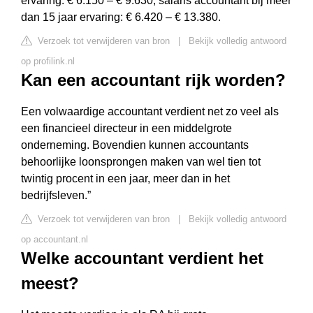
ervaring: € 6.150 – € 9.630; salaris accountant bij meer
dan 15 jaar ervaring: € 6.420 – € 13.380.
Verzoek tot verwijderen van bron
|
Bekijk volledig antwoord
op profilink.nl
Kan een accountant rijk worden?
Een volwaardige accountant verdient net zo veel als
een financieel directeur in een middelgrote
onderneming. Bovendien kunnen accountants
behoorlijke loonsprongen maken van wel tien tot
twintig procent in een jaar, meer dan in het
bedrijfsleven.”
Verzoek tot verwijderen van bron
|
Bekijk volledig antwoord
op accountant.nl
Welke accountant verdient het
meest?