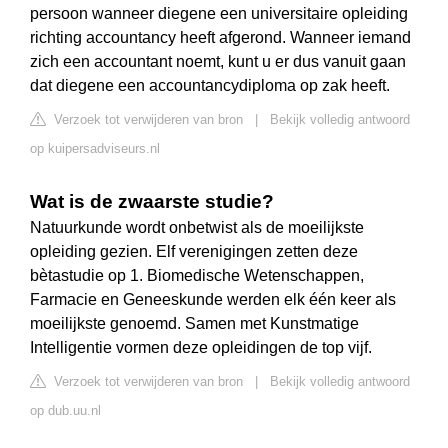
persoon wanneer diegene een universitaire opleiding
richting accountancy heeft afgerond. Wanneer iemand
zich een accountant noemt, kunt u er dus vanuit gaan
dat diegene een accountancydiploma op zak heeft.
Verzoek tot verwijderen van bron
|
Bekijk volledig antwoord
op kuipersadviseurs.nl
Wat is de zwaarste studie?
Natuurkunde wordt onbetwist als de moeilijkste
opleiding gezien. Elf verenigingen zetten deze
bètastudie op 1. Biomedische Wetenschappen,
Farmacie en Geneeskunde werden elk één keer als
moeilijkste genoemd. Samen met Kunstmatige
Intelligentie vormen deze opleidingen de top vijf.
Verzoek tot verwijderen van bron
|
Bekijk volledig antwoord
op dub.uu.nl