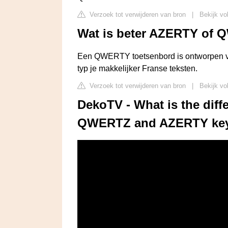
Verzoek tot verwijderen van bron
|
Bekijk vo
Wat is beter AZERTY of
Een QWERTY toetsenbord is ontworpen v
typ je makkelijker Franse teksten.
Verzoek tot verwijderen van bron
|
Bekijk vo
DekoTV - What is the di
QWERTZ and AZERTY ke