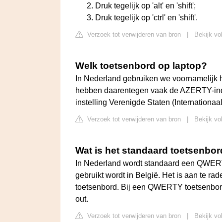
Druk tegelijk op 'alt' en 'shift';
Druk tegelijk op 'ctrl' en 'shift'.
Verzoek tot verwijderen van bron
|
Bekijk vo
Welk toetsenbord op laptop?
In Nederland gebruiken we voornamelijk
hebben daarentegen vaak de AZERTY-ind
instelling Verenigde Staten (Internationaal
Verzoek tot verwijderen van bron
|
Bekijk vo
Wat is het standaard toetsenbo
In Nederland wordt standaard een QWERTY
gebruikt wordt in België. Het is aan te ra
toetsenbord. Bij een QWERTY toetsenbord
out.
Verzoek tot verwijderen van bron
|
Bekijk vo