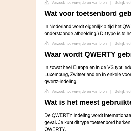
Verzoek tot verwijderen van bron
|
Bekijk vo
Wat voor toetsenbord geb
In Nederland wordt eigenlijk altijd het Q
onderstaande afbeelding.) Dit type is te h
Verzoek tot verwijderen van bron
|
Bekijk vo
Waar wordt QWERTY gebr
In zowat heel Europa en in de VS typt ied
Luxemburg, Zwitserland en in enkele voo
qwertz-indeling.
Verzoek tot verwijderen van bron
|
Bekijk vo
Wat is het meest gebruik
De QWERTY indeling wordt internationaal 
geval. Je kunt dit type toetsenbord herke
QWERTY.