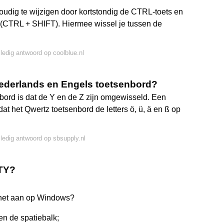
oudig te wijzigen door kortstondig de CTRL-toets en
en (CTRL + SHIFT). Hiermee wissel je tussen de
lledig antwoord op coolblue.nl
Nederlands en Engels toetsenbord?
bord is dat de Y en de Z zijn omgewisseld. Een
dat het Qwertz toetsenbord de letters ö, ü, ä en ß op
lledig antwoord op sbsupply.nl
TY?
het aan op Windows?
en de spatiebalk;