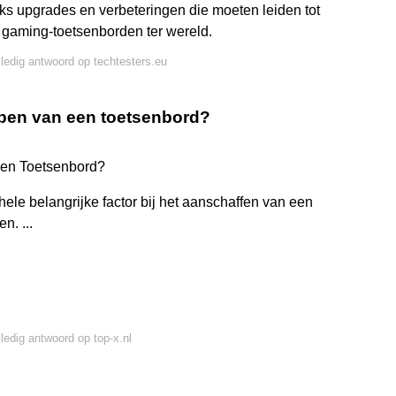
eks upgrades en verbeteringen die moeten leiden tot
 gaming-toetsenborden ter wereld.
lledig antwoord op techtesters.eu
kopen van een toetsenbord?
 een Toetsenbord?
ele belangrijke factor bij het aanschaffen van een
n. ...
lledig antwoord op top-x.nl