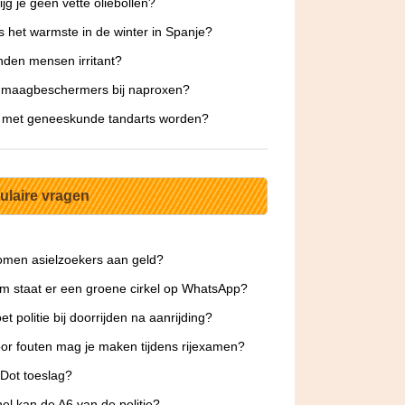
ijg je geen vette oliebollen?
s het warmste in de winter in Spanje?
nden mensen irritant?
 maagbeschermers bij naproxen?
 met geneeskunde tandarts worden?
ulaire vragen
men asielzoekers aan geld?
 staat er een groene cirkel op WhatsApp?
et politie bij doorrijden na aanrijding?
or fouten mag je maken tijdens rijexamen?
 Dot toeslag?
el kan de A6 van de politie?