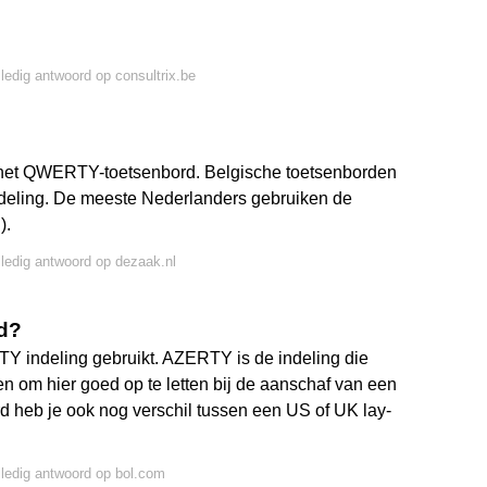
lledig antwoord op consultrix.be
 het QWERTY-toetsenbord. Belgische toetsenborden
eling. De meeste Nederlanders gebruiken de
).
lledig antwoord op dezaak.nl
rd?
 indeling gebruikt. AZERTY is de indeling die
den om hier goed op te letten bij de aanschaf van een
 heb je ook nog verschil tussen een US of UK lay-
lledig antwoord op bol.com