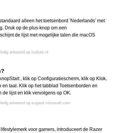
standaard alleen het toetsenbord 'Nederlands' met
. Druk op de plus-knop om een
schijnt de lijst met mogelijke talen die macOS
ledig antwoord op iculture.nl
n?
nopStart , klik op Configuratiescherm, klik op Klok,
 en taal. Klik op het tabblad Toetsenborden en
 de lijst en klik vervolgens op OK.
lledig antwoord op support.microsoft.com
ifestylemerk voor gamers, introduceert de Razer