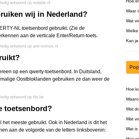
Hoe kr
lledig antwoord op redable.nl
Waar i
ruiken wij in Nederland?
Wat vi
WERTY-NL toetsenbord gebruikt. (Zie de
Welke
erkennen aan de verticale Enter/Return-toets.
Kan je
lledig antwoord op anti-rsimuis.nl
uikt?
Pop
ereen op een qwerty-toetsenbord. In Duitsland,
rmalige Oostbloklanden gebruiken ze dan weer de
Hoe ko
lledig antwoord op hln.be
Waarom
te toetsenbord?
Wat do
Wat vo
het meeste gebruikt. Ook in Nederland is dit het
Wat is
nnen aan de volgorde van de letters linksbovenin:
Hoe sn