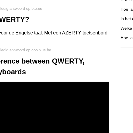
lledig antwoord op bto.eu
Hoe l
 QWERTY?
Is het
Welke
oor de Engelse taal. Met een AZERTY toetsenbord
Hoe la
lledig antwoord op coolblue.be
fference between QWERTY,
yboards