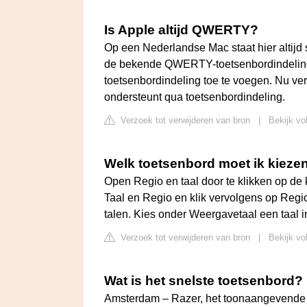
Is Apple altijd QWERTY?
Op een Nederlandse Mac staat hier altijd 
de bekende QWERTY-toetsenbordindeling
toetsenbordindeling toe te voegen. Nu ver
ondersteunt qua toetsenbordindeling.
Verzoek tot verwijderen van bron
|
Bekijk vol
Welk toetsenbord moet ik kieze
Open Regio en taal door te klikken op de k
Taal en Regio en klik vervolgens op Regio
talen. Kies onder Weergavetaal een taal in
Verzoek tot verwijderen van bron
|
Bekijk vo
Wat is het snelste toetsenbord?
Amsterdam – Razer, het toonaangevende l