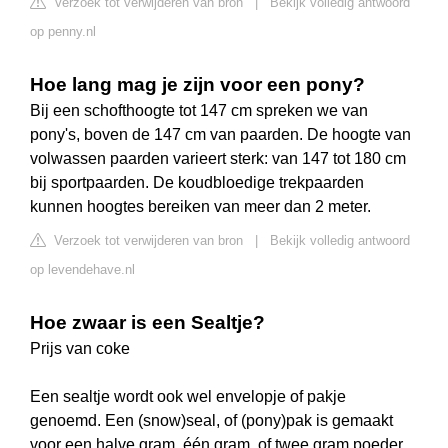
Verzoek tot verwijderen van bron
|
Bekijk volledig antwoord
op penny.nl
Hoe lang mag je zijn voor een pony?
Bij een schofthoogte tot 147 cm spreken we van
pony's, boven de 147 cm van paarden. De hoogte van
volwassen paarden varieert sterk: van 147 tot 180 cm
bij sportpaarden. De koudbloedige trekpaarden
kunnen hoogtes bereiken van meer dan 2 meter.
Verzoek tot verwijderen van bron
|
Bekijk volledig antwoord
op levendehave.nl
Hoe zwaar is een Sealtje?
Prijs van coke
Een sealtje wordt ook wel envelopje of pakje
genoemd. Een (snow)seal, of (pony)pak is gemaakt
voor een halve gram, één gram, of twee gram poeder.