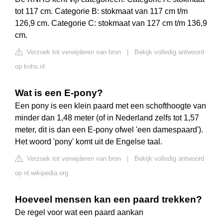
tot 117 cm. Categorie B: stokmaat van 117 cm t/m
126,9 cm. Categorie C: stokmaat van 127 cm t/m 136,9
cm.
Verzoek tot verwijderen van bron
|
Bekijk volledig antwoord
op knhs.nl
Wat is een E-pony?
Een pony is een klein paard met een schofthoogte van
minder dan 1,48 meter (of in Nederland zelfs tot 1,57
meter, dit is dan een E-pony ofwel 'een damespaard').
Het woord 'pony' komt uit de Engelse taal.
Verzoek tot verwijderen van bron
|
Bekijk volledig antwoord
op nl.wikipedia.org
Hoeveel mensen kan een paard trekken?
De regel voor wat een paard aankan