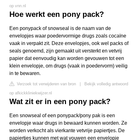
op vnn.nl
Hoe werkt een pony pack?
Een ponypack of snowseal is de naam van de
envelopjes waar poedervormige drugs zoals cocaïne
vaak in verpakt zit. Deze envelopjes, ook wel packs of
seals genoemd, zijn gemaakt uit versterkt en vetvrij
papier dat eenvoudig kan worden gevouwen tot een
klein envelopje, om drugs (vaak in poedervorm) veilig
in te bewaren.
Verzoek tot verwijderen van bron
|
Bekijk volledig antwoord
op afkickkliniekwijzer.nl
Wat zit er in een pony pack?
Een snowseal of een ponypack/pony pak is een
envelopje waar drugs in bewaard kunnen worden. Ze
worden verkocht als vierkante vetvrije papiertjes. De
papiertjes kunnen met wat vouwen een envelopje