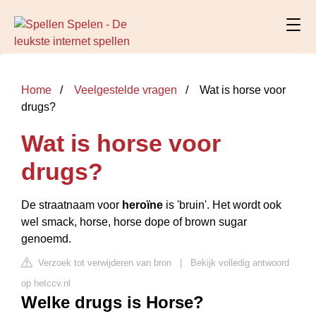
Home
Veelgestelde vragen
Wat is horse voor
drugs?
Wat is horse voor
drugs?
De straatnaam voor
heroïne
is 'bruin'. Het wordt ook
wel smack, horse, horse dope of brown sugar
genoemd.
Verzoek tot verwijderen van bron
|
Bekijk volledig antwoord
op hetccv.nl
Welke drugs is Horse?