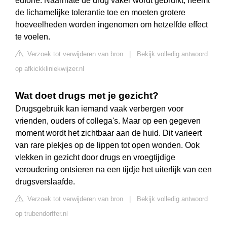
euforie. Naarmate de drug vaker wordt gebruikt, neemt
de lichamelijke tolerantie toe en moeten grotere
hoeveelheden worden ingenomen om hetzelfde effect
te voelen.
Verzoek tot verwijderen van bron
|
Bekijk volledig antwoord
op afkickkliniekwijzer.nl
Wat doet drugs met je gezicht?
Drugsgebruik kan iemand vaak verbergen voor
vrienden, ouders of collega's. Maar op een gegeven
moment wordt het zichtbaar aan de huid. Dit varieert
van rare plekjes op de lippen tot open wonden. Ook
vlekken in gezicht door drugs en vroegtijdige
veroudering ontsieren na een tijdje het uiterlijk van een
drugsverslaafde.
Verzoek tot verwijderen van bron
|
Bekijk volledig antwoord
op trubendorffer.nl