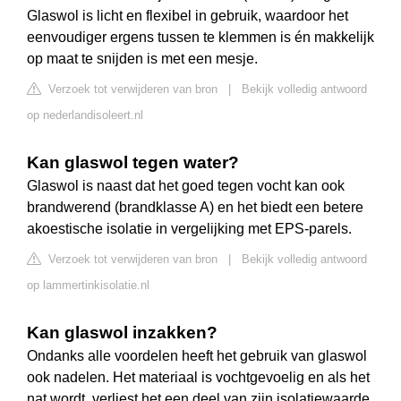
Glaswol is licht en flexibel in gebruik, waardoor het
eenvoudiger ergens tussen te klemmen is én makkelijk
op maat te snijden is met een mesje.
Verzoek tot verwijderen van bron
|
Bekijk volledig antwoord
op nederlandisoleert.nl
Kan glaswol tegen water?
Glaswol is naast dat het goed tegen vocht kan ook
brandwerend (brandklasse A) en het biedt een betere
akoestische isolatie in vergelijking met EPS-parels.
Verzoek tot verwijderen van bron
|
Bekijk volledig antwoord
op lammertinkisolatie.nl
Kan glaswol inzakken?
Ondanks alle voordelen heeft het gebruik van glaswol
ook nadelen. Het materiaal is vochtgevoelig en als het
nat wordt, verliest het een deel van zijn isolatiewaarde.