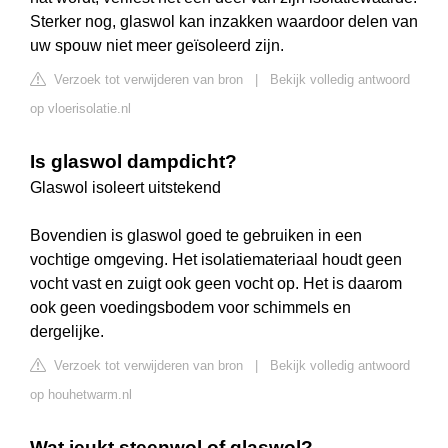
Sterker nog, glaswol kan inzakken waardoor delen van
uw spouw niet meer geïsoleerd zijn.
Verzoek tot verwijderen van bron
|
Bekijk volledig antwoord
op vloerisolatie.nl
Is glaswol dampdicht?
Glaswol isoleert uitstekend
Bovendien is glaswol goed te gebruiken in een
vochtige omgeving. Het isolatiemateriaal houdt geen
vocht vast en zuigt ook geen vocht op. Het is daarom
ook geen voedingsbodem voor schimmels en
dergelijke.
Verzoek tot verwijderen van bron
|
Bekijk volledig antwoord
op houhetwarm.nl
Wat jeukt steenwol of glaswol?