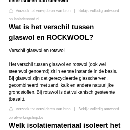
beter isoleert dan steenwol
.
Verzoek tot verwijderen van bron
|
Bekijk volledig antwoord
op isolatienoord.nl
Wat is het verschil tussen
glaswol en ROCKWOOL?
Verschil glaswol en rotswol
Het verschil tussen glaswol en rotswol (ook wel
steenwol genoemd) zit in eerste instantie in de basis.
Bij glaswol zijn dat gerecycleerde glasscherven,
gecombineerd met zand, kalk en andere natuurlijke
grondstoffen. Bij rotswol is dat vulkanisch gesteente
(basalt).
Verzoek tot verwijderen van bron
|
Bekijk volledig antwoord
op afwerkingshop.be
Welk isolatiemateriaal isoleert het