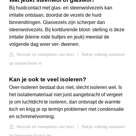
Bij huidcontact met glas- en steenwolvezels kan
irritatie ontstaan, doordat de vezels de huid
binnendringen. Glasvezels zijn scherper dan
steenwolvezels. Bij kortdurende bloot- stelling is deze
irritatie (kleine rode bultjes en jeuk) meestal de
volgende dag weer ver- dwenen.
Verzoek tot verwijderen van bron
|
Bekijk volledig antwoord
op arbotechniek.nl
Kan je ook te veel isoleren?
Over-isoleren bestaat dus niet, slecht isoleren wel. Is
het isolatiemateriaal niet juist aangebracht of vergeet
je om luchtdicht te isoleren, dan ontsnapt de warmte
toch en krijg je op termijn problemen met condensatie
en schimmelvorming.
Verzoek tot verwijderen van bron
|
Bekijk volledig antwoord
op benoveren.fluvius.be