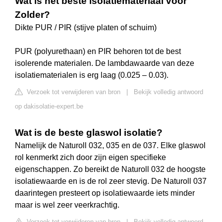
Wat is het beste isolatiemateriaal voor
Zolder?
Dikte PUR / PIR (stijve platen of schuim)
PUR (polyurethaan) en PIR behoren tot de best
isolerende materialen. De lambdawaarde van deze
isolatiematerialen is erg laag (0.025 – 0.03).
Verzoek tot verwijderen van bron
|
Bekijk volledig antwoord
op dakisolatie-expert.be
Wat is de beste glaswol isolatie?
Namelijk de Naturoll 032, 035 en de 037. Elke glaswol
rol kenmerkt zich door zijn eigen specifieke
eigenschappen. Zo bereikt de Naturoll 032 de hoogste
isolatiewaarde en is de rol zeer stevig. De Naturoll 037
daarintegen presteert op isolatiewaarde iets minder
maar is wel zeer veerkrachtig.
Verzoek tot verwijderen van bron
|
Bekijk volledig antwoord