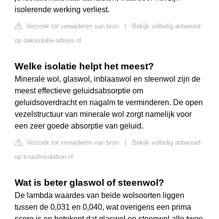
isolerende werking verliest.
Verzoek tot verwijderen van bron
|
Bekijk volledig antwoord
op dakisolatie-advies.nl
Welke isolatie helpt het meest?
Minerale wol, glaswol, inblaaswol en steenwol zijn de
meest effectieve geluidsabsorptie om
geluidsoverdracht en nagalm te verminderen. De open
vezelstructuur van minerale wol zorgt namelijk voor
een zeer goede absorptie van geluid.
Verzoek tot verwijderen van bron
|
Bekijk volledig antwoord
op knaufinsulation.nl
Wat is beter glaswol of steenwol?
De lambda waardes van beide wolsoorten liggen
tussen de 0,031 en 0,040, wat overigens een prima
score is en betekent dat glaswol en steenwol alle twee