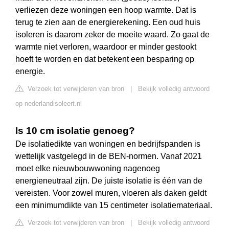
verliezen deze woningen een hoop warmte. Dat is
terug te zien aan de energierekening. Een oud huis
isoleren is daarom zeker de moeite waard. Zo gaat de
warmte niet verloren, waardoor er minder gestookt
hoeft te worden en dat betekent een besparing op
energie.
Verzoek tot verwijderen van bron
|
Bekijk volledig antwoord
op nederlandisoleert.nl
Is 10 cm isolatie genoeg?
De isolatiedikte van woningen en bedrijfspanden is
wettelijk vastgelegd in de BEN-normen. Vanaf 2021
moet elke nieuwbouwwoning nagenoeg
energieneutraal zijn. De juiste isolatie is één van de
vereisten. Voor zowel muren, vloeren als daken geldt
een minimumdikte van 15 centimeter isolatiemateriaal.
Verzoek tot verwijderen van bron
|
Bekijk volledig antwoord