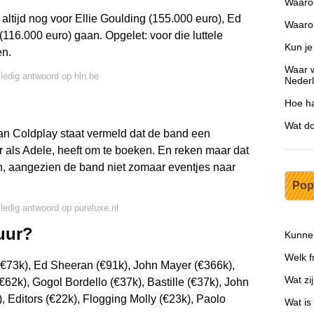
Waarom
ltijd nog voor Ellie Goulding (155.000 euro), Ed
Waaro
(116.000 euro) gaan. Opgelet: voor die luttele
Kun j
en.
Waar w
lledig antwoord op hln.be
Neder
Hoe ha
Wat do
an Coldplay staat vermeld dat de band een
r als Adele, heeft om te boeken. En reken maar dat
n, aangezien de band niet zomaar eventjes naar
Pop
lledig antwoord op pureluxe.nl
uur?
Kunnen
Welk f
(€73k), Ed Sheeran (€91k), John Mayer (€366k),
Wat zi
62k), Gogol Bordello (€37k), Bastille (€37k), John
 Editors (€22k), Flogging Molly (€23k), Paolo
Wat is