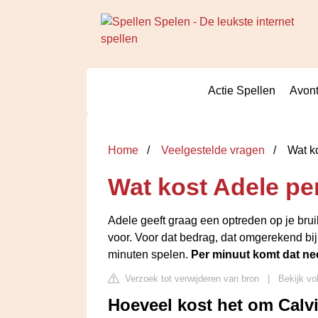
Actie Spellen
Avont
Home
Veelgestelde vragen
Wat ko
Wat kost Adele pe
Adele geeft graag een optreden op je bruil
voor. Voor dat bedrag, dat omgerekend bij
minuten spelen.
Per minuut komt dat ne
Verzoek tot verwijderen van bron
|
Bekijk vo
Hoeveel kost het om Calv