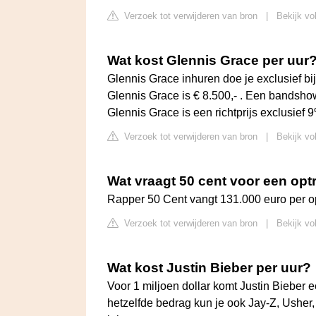
Verzoek tot verwijderen van bron
|
Bekijk vo
Wat kost Glennis Grace per uur
Glennis Grace inhuren doe je exclusief b
Glennis Grace is € 8.500,- . Een bandsho
Glennis Grace is een richtprijs exclusi
Verzoek tot verwijderen van bron
|
Bekijk vo
Wat vraagt 50 cent voor een op
Rapper 50 Cent vangt 131.000 euro per o
Verzoek tot verwijderen van bron
|
Bekijk vo
Wat kost Justin Bieber per uur?
Voor 1 miljoen dollar komt Justin Bieber e
hetzelfde bedrag kun je ook Jay-Z, Usher,