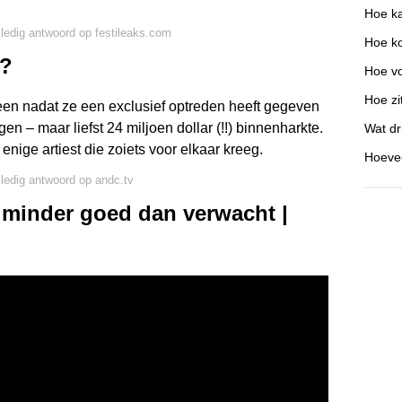
Hoe ka
lledig antwoord op festileaks.com
Hoe k
r?
Hoe vo
Hoe zi
 heen nadat ze een exclusief optreden heeft gegeven
n – maar liefst 24 miljoen dollar (!!) binnenharkte.
Wat dr
enige artiest die zoiets voor elkaar kreeg.
Hoevee
lledig antwoord op andc.tv
 minder goed dan verwacht |