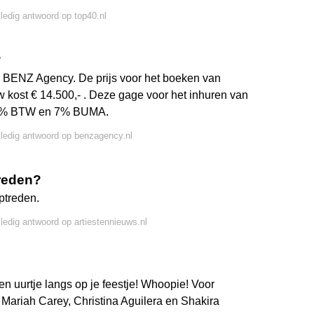
lledig antwoord op top40.nl
?
ij BENZ Agency. De prijs voor het boeken van
w kost € 14.500,- . Deze gage voor het inhuren van
ef 9% BTW en 7% BUMA.
lledig antwoord op benzagency.nl
treden?
ptreden.
lledig antwoord op artiestennieuws.nl
en uurtje langs op je feestje! Whoopie! Voor
 Mariah Carey, Christina Aguilera en Shakira