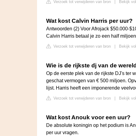
Verzoek tot verwijderen van bron
|
Bekijk vo
Wat kost Calvin Harris per uur?
Antwoorden (2) Voor Afrojack $50.000-$1
Calvin Harris betaal je zo een half miljoen 
Verzoek tot verwijderen van bron
|
Bekijk vo
Wie is de rijkste dj van de werel
Op de eerste plek van de rijkste DJ's ter
geschat vermogen van € 500 miljoen. Opval
lijst. Harris heeft een imponerende veelvo
Verzoek tot verwijderen van bron
|
Bekijk vo
Wat kost Anouk voor een uur?
De absolute koningin op het podium is An
per uur vragen.