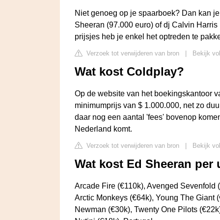
Niet genoeg op je spaarboek? Dan kan je a
Sheeran (97.000 euro) of dj Calvin Harris 
prijsjes heb je enkel het optreden te pakk
Verzoek tot verwijderen van bron
|
Bekijk vo
Wat kost Coldplay?
Op de website van het boekingskantoor v
minimumprijs van $ 1.000.000, net zo duu
daar nog een aantal 'fees' bovenop kome
Nederland komt.
Verzoek tot verwijderen van bron
|
Bekijk vo
Wat kost Ed Sheeran per 
Arcade Fire (€110k), Avenged Sevenfold 
Arctic Monkeys (€64k), Young The Giant (€
Newman (€30k), Twenty One Pilots (€22k),