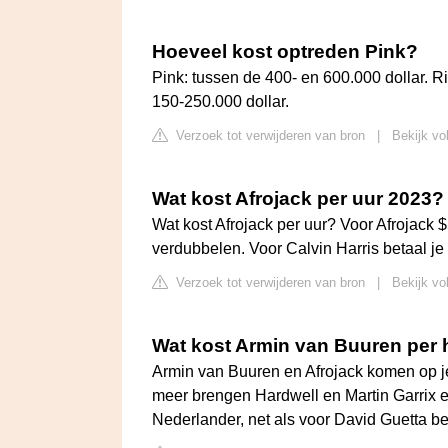
Hoeveel kost optreden Pink?
Pink: tussen de 400- en 600.000 dollar. R
150-250.000 dollar.
Verzoek tot verwijderen van bron
|
Bekijk vo
Wat kost Afrojack per uur 2023?
Wat kost Afrojack per uur? Voor Afrojack
verdubbelen. Voor Calvin Harris betaal je 
Verzoek tot verwijderen van bron
|
Bekijk vo
Wat kost Armin van Buuren per h
Armin van Buuren en Afrojack komen op je
meer brengen Hardwell en Martin Garrix ee
Nederlander, net als voor David Guetta be