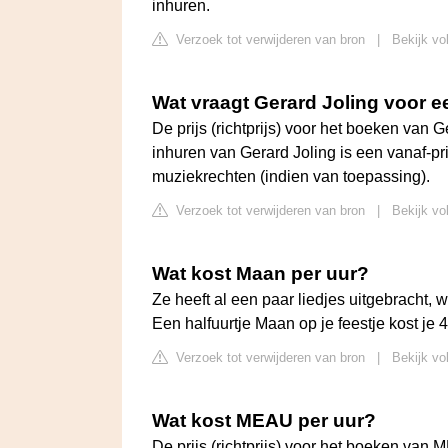
inhuren.
Verzoek tot verwijderen van bron
|
Bekijk vol
Wat vraagt Gerard Joling voor 
De prijs (richtprijs) voor het boeken van 
inhuren van Gerard Joling is een vanaf-pr
muziekrechten (indien van toepassing).
Verzoek tot verwijderen van bron
|
Bekijk vo
Wat kost Maan per uur?
Ze heeft al een paar liedjes uitgebracht, 
Een halfuurtje Maan op je feestje kost je 
Verzoek tot verwijderen van bron
|
Bekijk vo
Wat kost MEAU per uur?
De prijs (richtprijs) voor het boeken van