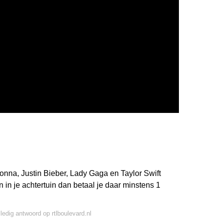
na, Justin Bieber, Lady Gaga en Taylor Swift
n in je achtertuin dan betaal je daar minstens 1
lledig antwoord op rtlboulevard.nl