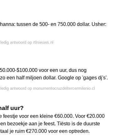
ihanna: tussen de 500- en 750.000 dollar. Usher:
lledig antwoord op rtlnieuws.nl
 $50.000-$100.000 voor een uur, dus nog
zo een half miljoen dollar. Google op 'gages dj's'.
lledig antwoord op monumentocruzdeltercermilenio.cl
alf uur?
 feestje voor een kleine €60.000. Voor €20.000
n bezoekje aan je feest. Tiësto is de duurste
taal je ruim €270.000 voor een optreden.