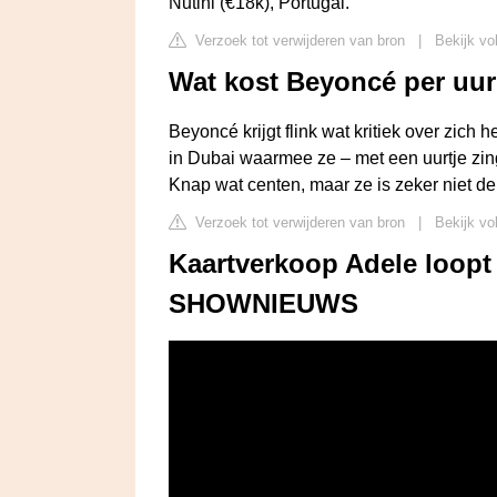
Nutini (€18k), Portugal.
Verzoek tot verwijderen van bron
|
Bekijk vo
Wat kost Beyoncé per uu
Beyoncé krijgt flink wat kritiek over zich
in Dubai waarmee ze – met een uurtje zinge
Knap wat centen, maar ze is zeker niet de 
Verzoek tot verwijderen van bron
|
Bekijk vo
Kaartverkoop Adele loopt
SHOWNIEUWS