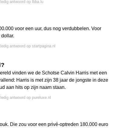
lledig antwoord op lbba.lu
00.000 voor een uur, dus nog verdubbelen. Voor
dollar.
lledig antwoord op startpagina.nl
d?
 wereld vinden we de Schotse Calvin Harris met een
lend: Harris is met zijn 38 jaar de jongste in deze
ud aan hits op zijn naam staan.
lledig antwoord op pureluxe.nl
ouk. Die zou voor een privé-optreden 180.000 euro