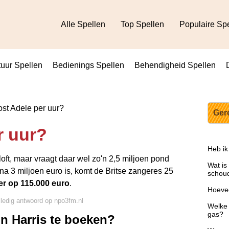
Alle Spellen
Top Spellen
Populaire Sp
uur Spellen
Bedienings Spellen
Behendigheid Spellen
st Adele per uur?
Ger
r uur?
Heb ik
oft, maar vraagt daar wel zo'n 2,5 miljoen pond
Wat is
na 3 miljoen euro is, komt de Britse zangeres 25
schou
er op 115.000 euro
.
Hoevee
lledig antwoord op npo3fm.nl
Welke 
gas?
in Harris te boeken?