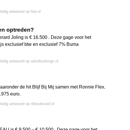
ledig antwoord op flair.nl
een optreden?
Gerard Joling is € 16.500 . Deze gage voor het
ijs exclusief btw en exclusief 7% Buma
lledig antwoord op artistbookings.nl
waaronder de hit Blijf Bij Mij samen met Ronnie Flex.
4.975 euro.
lledig antwoord op rtlboulevard.nl
 MEAU is € 9.500 – € 10.500 . Deze gage voor het