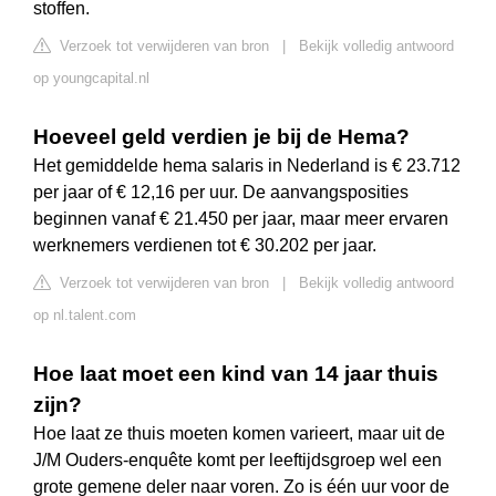
stoffen.
Verzoek tot verwijderen van bron
|
Bekijk volledig antwoord
op youngcapital.nl
Hoeveel geld verdien je bij de Hema?
Het gemiddelde hema salaris in Nederland is € 23.712
per jaar of € 12,16 per uur. De aanvangsposities
beginnen vanaf € 21.450 per jaar, maar meer ervaren
werknemers verdienen tot € 30.202 per jaar.
Verzoek tot verwijderen van bron
|
Bekijk volledig antwoord
op nl.talent.com
Hoe laat moet een kind van 14 jaar thuis
zijn?
Hoe laat ze thuis moeten komen varieert, maar uit de
J/M Ouders-enquête komt per leeftijdsgroep wel een
grote gemene deler naar voren. Zo is één uur voor de