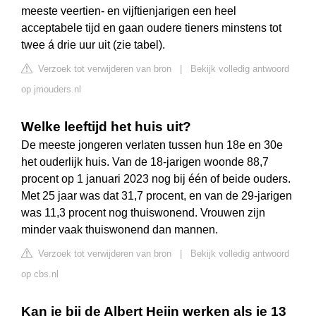
meeste veertien- en vijftienjarigen een heel
acceptabele tijd en gaan oudere tieners minstens tot
twee á drie uur uit (zie tabel).
Verzoek tot verwijderen van bron
|
Bekijk volledig antwoord
op jmouders.nl
Welke leeftijd het huis uit?
De meeste jongeren verlaten tussen hun 18e en 30e
het ouderlijk huis. Van de 18-jarigen woonde 88,7
procent op 1 januari 2023 nog bij één of beide ouders.
Met 25 jaar was dat 31,7 procent, en van de 29-jarigen
was 11,3 procent nog thuiswonend. Vrouwen zijn
minder vaak thuiswonend dan mannen.
Verzoek tot verwijderen van bron
|
Bekijk volledig antwoord
op cbs.nl
Kan je bij de Albert Heijn werken als je 13