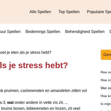
Alle Spellen
Top Spellen
Populaire Sp
uur Spellen
Bedienings Spellen
Behendigheid Spellen
et je eten als je stress hebt?
Ger
ls je stress hebt?
Hoe ou
Hoe cre
Wat ze
ok pruimen, cashewnoten en amandelen zitten vol
Hoe kr
ga-3,
wat
onder andere in vette vis zit. ...
Is mij
 bruine bonen, kikkererwten en linzen, zit veel