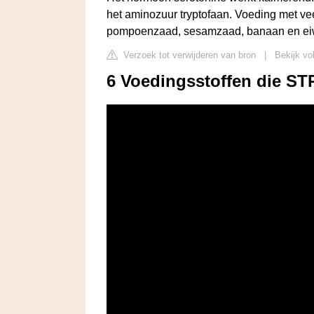
het aminozuur tryptofaan. Voeding met veel
pompoenzaad, sesamzaad, banaan en eiwitr
Verzoek tot verwijderen van bron
|
Bekijk vo
6 Voedingsstoffen die ST