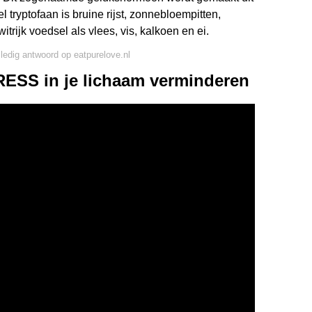
 tryptofaan is bruine rijst, zonnebloempitten,
ijk voedsel als vlees, vis, kalkoen en ei.
lledig antwoord op eatpurelove.nl
RESS in je lichaam verminderen