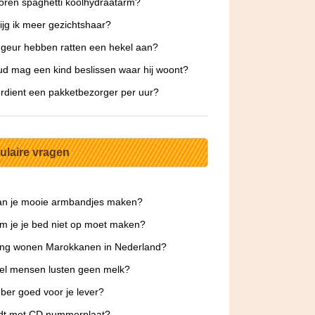
koren spaghetti koolhydraatarm?
ijg ik meer gezichtshaar?
geur hebben ratten een hekel aan?
d mag een kind beslissen waar hij woont?
rdient een pakketbezorger per uur?
ulaire vragen
an je mooie armbandjes maken?
 je je bed niet op moet maken?
ang wonen Marokkanen in Nederland?
el mensen lusten geen melk?
ber goed voor je lever?
jdt met CD nummerplaat?