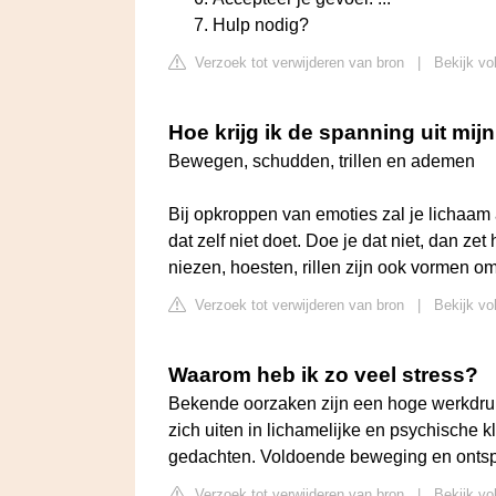
Hulp nodig?
Verzoek tot verwijderen van bron
|
Bekijk vo
Hoe krijg ik de spanning uit mijn 
Bewegen, schudden, trillen en ademen
Bij opkroppen van emoties zal je lichaam a
dat zelf niet doet. Doe je dat niet, dan zet
niezen, hoesten, rillen zijn ook vormen om
Verzoek tot verwijderen van bron
|
Bekijk vo
Waarom heb ik zo veel stress?
Bekende oorzaken zijn een hoge werkdruk 
zich uiten in lichamelijke en psychische 
gedachten. Voldoende beweging en ontspa
Verzoek tot verwijderen van bron
|
Bekijk vo