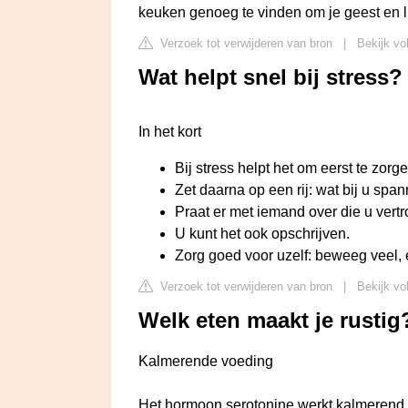
keuken genoeg te vinden om je geest en 
Verzoek tot verwijderen van bron
|
Bekijk vol
Wat helpt snel bij stress?
In het kort
Bij stress helpt het om eerst te zor
Zet daarna op een rij: wat bij u span
Praat er met iemand over die u vertr
U kunt het ook opschrijven.
Zorg goed voor uzelf: beweeg veel,
Verzoek tot verwijderen van bron
|
Bekijk vo
Welk eten maakt je rustig
Kalmerende voeding
Het hormoon serotonine werkt kalmerend