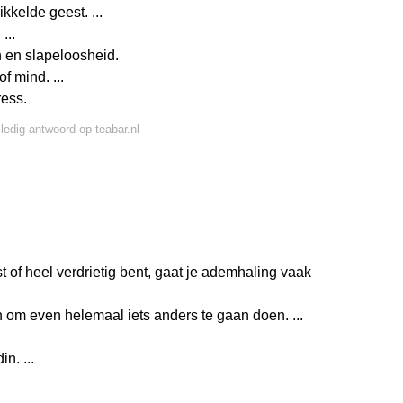
kkelde geest. ...
...
n en slapeloosheid.
f mind. ...
ress.
lledig antwoord op teabar.nl
t of heel verdrietig bent, gaat je ademhaling vaak
 om even helemaal iets anders te gaan doen. ...
n. ...