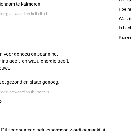
lichaam te kalmeren.
Hoe he
ledig antwoord op holistik.nl
Wat zi
Is hon
Kan ee
gen voor genoeg ontspanning.
ning geeft. en wat u energie geeft.
ouwt.
 eet gezond en slaap genoeg.
lledig antwoord op thuisarts.nl
?
. Dit zogenaamde gelukshormoon wordt gemaakt uit