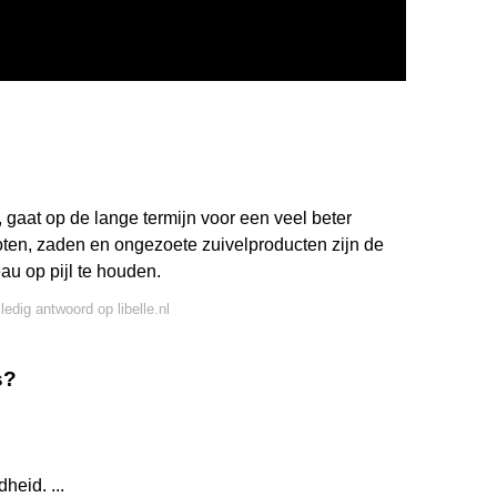
gaat op de lange termijn voor een veel beter
oten, zaden en ongezoete zuivelproducten zijn de
au op pijl te houden.
ledig antwoord op libelle.nl
s?
eid. ...