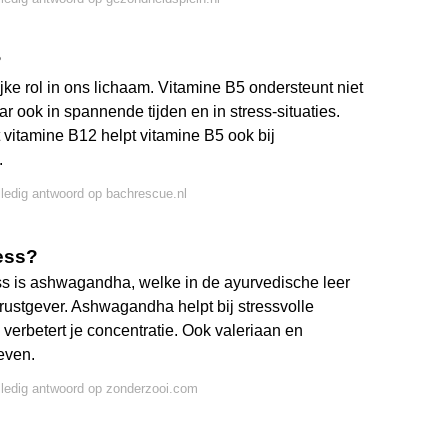
?
ke rol in ons lichaam. Vitamine B5 ondersteunt niet
 ook in spannende tijden en in stress-situaties.
vitamine B12 helpt vitamine B5 ook bij
.
lledig antwoord op bachrescue.nl
ress?
ss is ashwagandha, welke in de ayurvedische leer
e rustgever. Ashwagandha helpt bij stressvolle
 verbetert je concentratie. Ook valeriaan en
geven.
lledig antwoord op zonderzooi.com