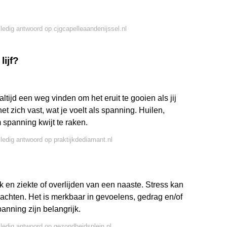
lledig antwoord op cjgcapelleaandenijssel.nl
lijf?
ltijd een weg vinden om het eruit te gooien als jij
 het zich vast, wat je voelt als spanning. Huilen,
 spanning kwijt te raken.
lledig antwoord op praktijkdediamant.nl
en ziekte of overlijden van een naaste. Stress kan
klachten. Het is merkbaar in gevoelens, gedrag en/of
nning zijn belangrijk.
lledig antwoord op gezondheidsplein.nl