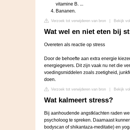
vitamine B. ...
Bananen.
Verzoek tot verwijderen van bron
|
Bekijk vo
Wat wel en niet eten bij s
Overeten als reactie op stress
Door de behoefte aan extra energie kiezen
energiegevers. Dit zijn vaak nu net die v
voedingsmiddelen zoals zoetigheid, junkfo
doen.
Verzoek tot verwijderen van bron
|
Bekijk vo
Wat kalmeert stress?
Bij aanhoudende angstklachten raden we j
psycholoog te spreken. Daarnaast kunnen 
bodyscan of shikantaza-meditatie) en yoga