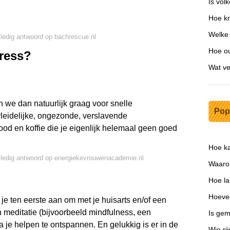
Is vol
Hoe kr
Welke 
lledig antwoord op bachrescue.nl
Hoe ou
tress?
Wat ve
 we dan natuurlijk graag voor snelle
Pop
erleidelijke, ongezonde, verslavende
od en koffie die je eigenlijk helemaal geen goed
Hoe k
lledig antwoord op energiekevrouwenacademie.nl
Waarom
Hoe l
Hoeve
e ten eerste aan om met je huisarts en/of een
meditatie (bijvoorbeeld mindfulness, een
Is gem
 je helpen te ontspannen. En gelukkig is er in de
Wie ri