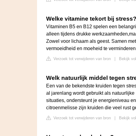
Welke vitamine tekort bij stress
Vitaminen B5 en B12 spelen een belangrij
alleen tijdens drukke werkzaamheden,maar
Zowel voor lichaam als geest. Samen met 
vermoeidheid en moeheid te verminderen
Verzoek tot verwijderen van bron
|
Bekijk vo
Welk natuurlijk middel tegen st
Een van de bekendste kruiden tegen stre
al jarenlang wordt gebruikt als natuurlijk
situaties, ondersteunt je energieniveau en
citroenmelisse zijn kruiden die veel rust 
Verzoek tot verwijderen van bron
|
Bekijk vo