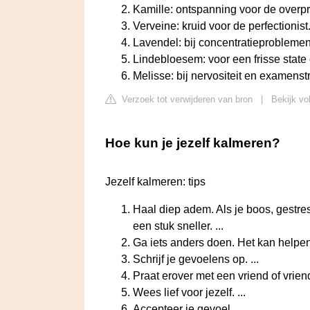
Kamille: ontspanning voor de overpri
Verveine: kruid voor de perfectionist. 
Lavendel: bij concentratieprobleme
Lindebloesem: voor een frisse state o
Melisse: bij nervositeit en examenst
Verzoek tot verwijderen van bron
|
Bekijk vo
Hoe kun je jezelf kalmeren?
Jezelf kalmeren: tips
Haal diep adem. Als je boos, gestres
een stuk sneller. ...
Ga iets anders doen. Het kan helpen
Schrijf je gevoelens op. ...
Praat erover met een vriend of vriendi
Wees lief voor jezelf. ...
Accepteer je gevoel. ...