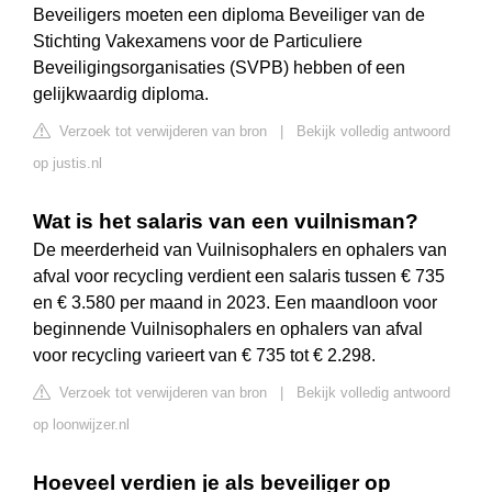
Beveiligers moeten een diploma Beveiliger van de
Stichting Vakexamens voor de Particuliere
Beveiligingsorganisaties (SVPB) hebben of een
gelijkwaardig diploma.
Verzoek tot verwijderen van bron
|
Bekijk volledig antwoord
op justis.nl
Wat is het salaris van een vuilnisman?
De meerderheid van Vuilnisophalers en ophalers van
afval voor recycling verdient een salaris tussen € 735
en € 3.580 per maand in 2023. Een maandloon voor
beginnende Vuilnisophalers en ophalers van afval
voor recycling varieert van € 735 tot € 2.298.
Verzoek tot verwijderen van bron
|
Bekijk volledig antwoord
op loonwijzer.nl
Hoeveel verdien je als beveiliger op