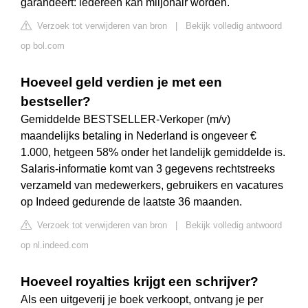
garandeert: iedereen kan miljonair worden.
Verzoek tot verwijderen van bron
|
Bekijk volledig antwoord
op bol.com
Hoeveel geld verdien je met een
bestseller?
Gemiddelde BESTSELLER-Verkoper (m/v)
maandelijks betaling in Nederland is ongeveer €
1.000, hetgeen 58% onder het landelijk gemiddelde is.
Salaris-informatie komt van 3 gegevens rechtstreeks
verzameld van medewerkers, gebruikers en vacatures
op Indeed gedurende de laatste 36 maanden.
Verzoek tot verwijderen van bron
|
Bekijk volledig antwoord
op nl.indeed.com
Hoeveel royalties krijgt een schrijver?
Als een uitgeverij je boek verkoopt, ontvang je per