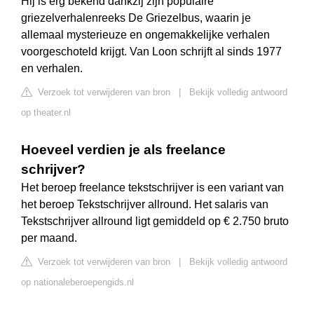
Hij is erg bekend dankzij zijn populaire
griezelverhalenreeks De Griezelbus, waarin je
allemaal mysterieuze en ongemakkelijke verhalen
voorgeschoteld krijgt. Van Loon schrijft al sinds 1977
en verhalen.
Verzoek tot verwijderen van bron
|
Bekijk volledig antwoord
op theater.nl
Hoeveel verdien je als freelance
schrijver?
Het beroep freelance tekstschrijver is een variant van
het beroep Tekstschrijver allround. Het salaris van
Tekstschrijver allround ligt gemiddeld op € 2.750 bruto
per maand.
Verzoek tot verwijderen van bron
|
Bekijk volledig antwoord
op nationaleberoepengids.nl