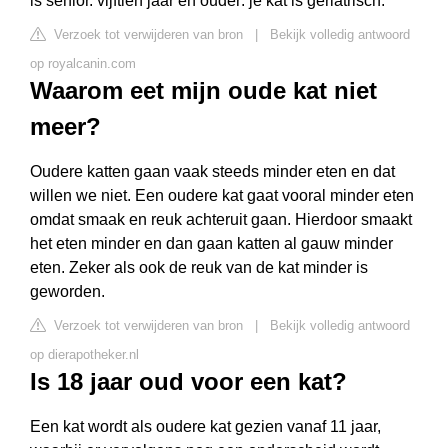
is senior. vijftien jaar en ouder: je kat is geriatrisch.
Verzoek tot verwijderen van bron
|
Bekijk volledig antwoord
op royalcanin.com
Waarom eet mijn oude kat niet
meer?
Oudere katten gaan vaak steeds minder eten en dat
willen we niet. Een oudere kat gaat vooral minder eten
omdat smaak en reuk achteruit gaan. Hierdoor smaakt
het eten minder en dan gaan katten al gauw minder
eten. Zeker als ook de reuk van de kat minder is
geworden.
Verzoek tot verwijderen van bron
|
Bekijk volledig antwoord
op dierapotheker.nl
Is 18 jaar oud voor een kat?
Een kat wordt als oudere kat gezien vanaf 11 jaar,