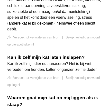
schildklieraandoening, alvleesklierontsteking,
suikerziekte of een maag- en/of darmontsteking)
spelen of het komt door een voerwisseling, stress
(andere kat er bij gekomen), heimwee of een slecht
gebit.
Verzoek tot verwijderen van bron
|
Bekijk volledig antwoord
op dierapotheker.nl
Kan ik zelf mijn kat laten inslapen?
Kan ik zelf mijn dier euthanaseren? Het is bij wet
verboden om honden, katten of ganzen zelf te doden.
Verzoek tot verwijderen van bron
|
Bekijk volledig antwoord
op licg.nl
Waarom gaat mijn kat op mij liggen als ik
slaap?