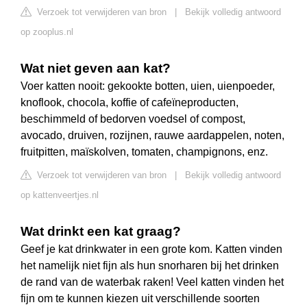
Verzoek tot verwijderen van bron
|
Bekijk volledig antwoord
op zooplus.nl
Wat niet geven aan kat?
Voer katten nooit: gekookte botten, uien, uienpoeder,
knoflook, chocola, koffie of cafeïneproducten,
beschimmeld of bedorven voedsel of compost,
avocado, druiven, rozijnen, rauwe aardappelen, noten,
fruitpitten, maïskolven, tomaten, champignons, enz.
Verzoek tot verwijderen van bron
|
Bekijk volledig antwoord
op kattenveertjes.nl
Wat drinkt een kat graag?
Geef je kat drinkwater in een grote kom. Katten vinden
het namelijk niet fijn als hun snorharen bij het drinken
de rand van de waterbak raken! Veel katten vinden het
fijn om te kunnen kiezen uit verschillende soorten