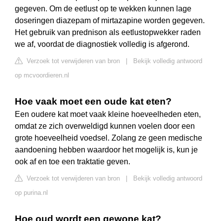
gegeven. Om de eetlust op te wekken kunnen lage
doseringen diazepam of mirtazapine worden gegeven.
Het gebruik van prednison als eetlustopwekker raden
we af, voordat de diagnostiek volledig is afgerond.
Verzoek tot verwijderen van bron
|
Bekijk volledig antwoord
op mcvoordieren.nl
Hoe vaak moet een oude kat eten?
Een oudere kat moet vaak kleine hoeveelheden eten,
omdat ze zich overweldigd kunnen voelen door een
grote hoeveelheid voedsel. Zolang ze geen medische
aandoening hebben waardoor het mogelijk is, kun je
ook af en toe een traktatie geven.
Verzoek tot verwijderen van bron
|
Bekijk volledig antwoord
op purina.nl
Hoe oud wordt een gewone kat?