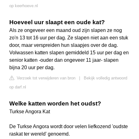
op keerhoeve.nl
Hoeveel uur slaapt een oude kat?
Als ze ongeveer een maand oud zijn slapen ze nog
zo'n 13 tot 16 uur per dag. Ze slapen niet aan een stuk
door, maar verspreiden hun slaapjes over de dag.
Volwassen katten slapen gemiddeld 15 uur per dag en
senior katten -ouder dan ongeveer 11 jaar- slapen
bijna 20 uur per dag.
Verzoek tot verwijderen van bron
|
Bekijk volledig antwoord
op darf.nl
Welke katten worden het oudst?
Turkse Angora Kat
De Turkse Angora wordt door velen liefkozend 'oudste
raskat ter wereld' genoemd.