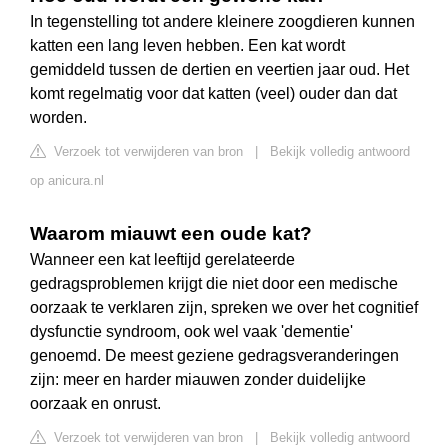
In tegenstelling tot andere kleinere zoogdieren kunnen
katten een lang leven hebben. Een kat wordt
gemiddeld tussen de dertien en veertien jaar oud. Het
komt regelmatig voor dat katten (veel) ouder dan dat
worden.
Verzoek tot verwijderen van bron
|
Bekijk volledig antwoord
op anicura.nl
Waarom miauwt een oude kat?
Wanneer een kat leeftijd gerelateerde
gedragsproblemen krijgt die niet door een medische
oorzaak te verklaren zijn, spreken we over het cognitief
dysfunctie syndroom, ook wel vaak 'dementie'
genoemd. De meest geziene gedragsveranderingen
zijn: meer en harder miauwen zonder duidelijke
oorzaak en onrust.
Verzoek tot verwijderen van bron
|
Bekijk volledig antwoord