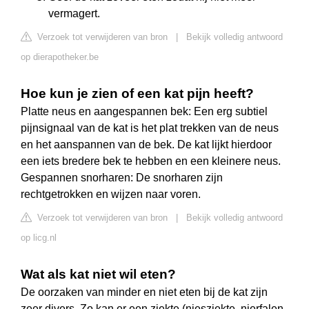
vermagert.
Verzoek tot verwijderen van bron
|
Bekijk volledig antwoord
op dierapotheker.be
Hoe kun je zien of een kat pijn heeft?
Platte neus en aangespannen bek: Een erg subtiel
pijnsignaal van de kat is het plat trekken van de neus
en het aanspannen van de bek. De kat lijkt hierdoor
een iets bredere bek te hebben en een kleinere neus.
Gespannen snorharen: De snorharen zijn
rechtgetrokken en wijzen naar voren.
Verzoek tot verwijderen van bron
|
Bekijk volledig antwoord
op licg.nl
Wat als kat niet wil eten?
De oorzaken van minder en niet eten bij de kat zijn
zeer divers. Zo kan er een ziekte (niesziekte, nierfalen,