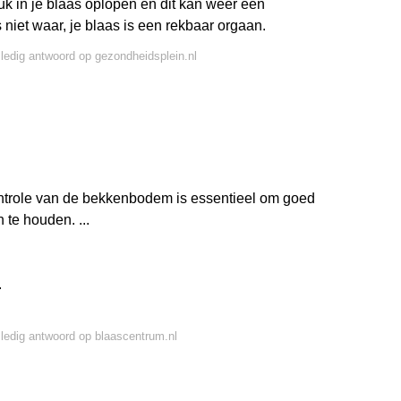
uk in je blaas oplopen en dit kan weer een
 niet waar, je blaas is een rekbaar orgaan.
lledig antwoord op gezondheidsplein.nl
ntrole van de bekkenbodem is essentieel om goed
 te houden. ...
.
lledig antwoord op blaascentrum.nl