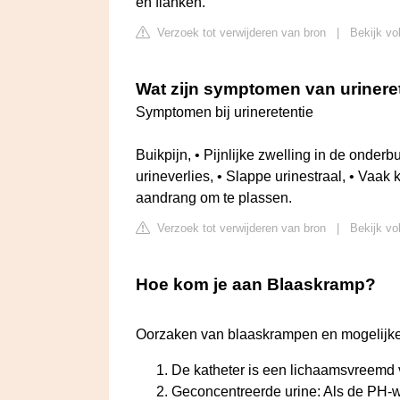
en flanken.
Verzoek tot verwijderen van bron
|
Bekijk vo
Wat zijn symptomen van urinere
Symptomen bij urineretentie
Buikpijn, • Pijnlijke zwelling in de onderb
urineverlies, • Slappe urinestraal, • Vaak
aandrang om te plassen.
Verzoek tot verwijderen van bron
|
Bekijk vo
Hoe kom je aan Blaaskramp?
Oorzaken van blaaskrampen en mogelijk
De katheter is een lichaamsvreemd v
Geconcentreerde urine: Als de PH-w