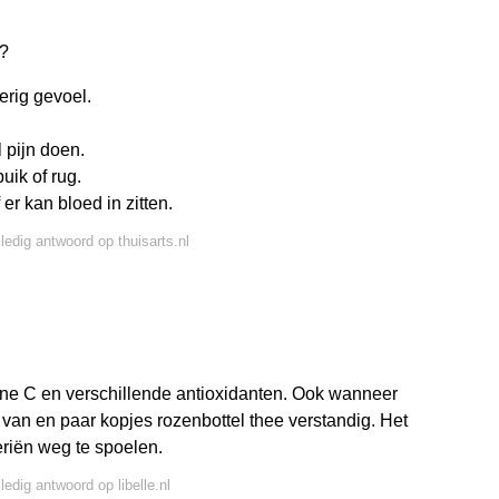
)?
erig gevoel.
 pijn doen.
uik of rug.
 er kan bloed in zitten.
lledig antwoord op thuisarts.nl
ine C en verschillende antioxidanten. Ook wanneer
 van en paar kopjes rozenbottel thee verstandig. Het
eriën weg te spoelen.
ledig antwoord op libelle.nl