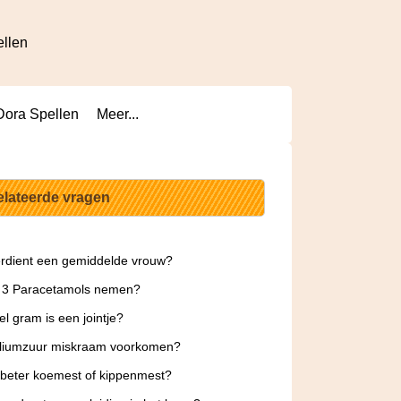
ellen
Dora Spellen
Meer...
elateerde vragen
rdient een gemiddelde vrouw?
e 3 Paracetamols nemen?
l gram is een jointje?
oliumzuur miskraam voorkomen?
 beter koemest of kippenmest?