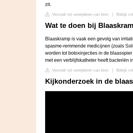
zit.
Verzoek tot verwijderen van bron
|
Bekijk vo
Wat te doen bij Blaaskram
Blaaskramp is vaak een gevolg van irritati
spasme-remmende medicijnen (zoals Solife
worden tot botoxinjecties in de blaasspie
met een verblijfskatheter heeft bacteriën i
Verzoek tot verwijderen van bron
|
Bekijk vo
Kijkonderzoek in de blaas