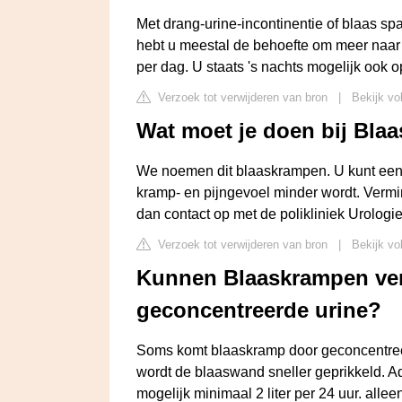
Met drang-urine-incontinentie of blaas 
hebt u meestal de behoefte om meer naar h
per dag. U staats 's nachts mogelijk ook o
Verzoek tot verwijderen van bron
|
Bekijk vo
Wat moet je doen bij Bla
We noemen dit blaaskrampen. U kunt een 
kramp- en pijngevoel minder wordt. Vermi
dan contact op met de polikliniek Urologie
Verzoek tot verwijderen van bron
|
Bekijk vol
Kunnen Blaaskrampen ver
geconcentreerde urine?
Soms komt blaaskramp door geconcentreer
wordt de blaaswand sneller geprikkeld. Adv
mogelijk minimaal 2 liter per 24 uur. alle