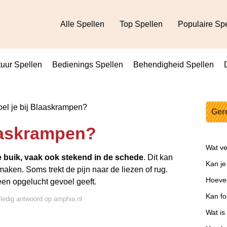
Alle Spellen
Top Spellen
Populaire Sp
uur Spellen
Bedienings Spellen
Behendigheid Spellen
el je bij Blaaskrampen?
Ger
laaskrampen?
Wat ve
de buik, vaak ook stekend in de schede
. Dit kan
Kan j
k maken. Soms trekt de pijn naar de liezen of rug.
Hoevee
 een opgelucht gevoel geeft.
Kan f
lledig antwoord op amphia.nl
Wat is