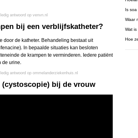
Is soa 
lledig antwoord op venvn.nl
Waar m
pen bij een verblijfskatheter?
Wat is
Hoe zet
e door de katheter. Behandeling bestaat uit
nacine). In bepaalde situaties kan besloten
r teneinde de krampen te verminderen. Iedere patiënt
n de urine.
lledig antwoord op ommelanderziekenhuis.nl
 (cystoscopie) bij de vrouw