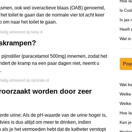
Hoe la
spasmen, ook wel overactieve blaas (OAB) genoemd,
Is Cod
et toilet te gaan dan de normale vier tot acht keer
Is jas
p om naar het toilet te gaan.
Heeft 
lledig antwoord op tena.nl
Wat is
askrampen?
pijnstiller (paracetamol 500mg) innemen, zodat het
ndert de kramp na een paar dagen niet, neemt u
Pop
.
ledig antwoord op rijnstate.nl
Wat be
oorzaakt worden door zeer
Welke 
Welke 
Hoe la
de urine: Als de pH-waarde van de urine hoger is,
ies is dus altijd om meer te drinken, indien
Kan je
en als je het vermoeden hebt dat de katheter verstopt
Hoelan