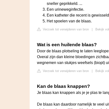
sneller geprikkeld. ...
Een urineweginfectie.
Een katheter die recent is gewisseld
Het spoelen van de blaas.
Verzoek tot verwijderen van bron
|
Bekijk vo
Wat is een huilende blaas?
Door de blaas plotseling te laten leeglop
Overal zijn dan kleine bloedingen zichtbaar
wegnemen van stukjes weefsels (biopt) u
Verzoek tot verwijderen van bron
|
Bekijk vo
Kan de blaas knappen?
Je blaas kan knappen als je je plas te la
De blaas kan daardoor namelijk te veel uit