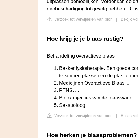
uitplassen bemoeilijken. Verder kan de dr
nierbeschadiging tot gevolg hebben. Dit is
Verzoek tot verwijderen van bron
|
Bekijk vo
Hoe krijg je je blaas rustig?
Behandeling overactieve blaas
Bekkenfysiotherapie. Een goede co
te kunnen plassen en de plas binnen
Medicijnen Overactieve Blaas. ...
PTNS. ...
Botox injecties van de blaaswand. ..
Seksuoloog.
Verzoek tot verwijderen van bron
|
Bekijk vo
Hoe herken je blaasproblemen?