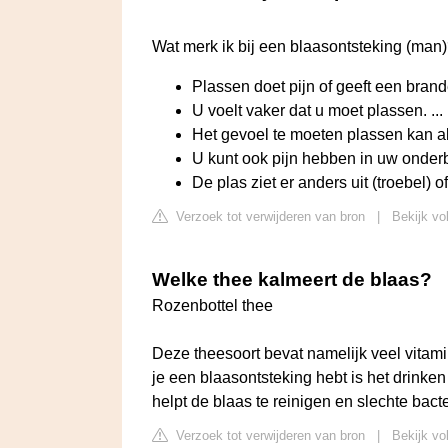
Wat merk ik bij een blaasontsteking (man
Plassen doet pijn of geeft een brand
U voelt vaker dat u moet plassen. ...
Het gevoel te moeten plassen kan al
U kunt ook pijn hebben in uw onderb
De plas ziet er anders uit (troebel) of
Verzoek tot verwijderen van bron
|
Bekijk vo
Welke thee kalmeert de blaas?
Rozenbottel thee
Deze theesoort bevat namelijk veel vitam
je een blaasontsteking hebt is het drinken
helpt de blaas te reinigen en slechte bact
Verzoek tot verwijderen van bron
|
Bekijk vol