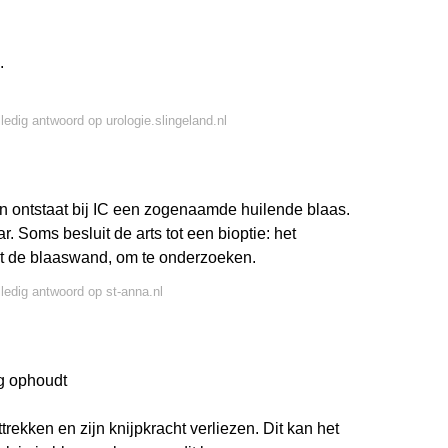
.
lledig antwoord op urologie.slingeland.nl
en ontstaat bij IC een zogenaamde huilende blaas.
. Soms besluit de arts tot een bioptie: het
it de blaaswand, om te onderzoeken.
lledig antwoord op st-anna.nl
ng ophoudt
trekken en zijn knijpkracht verliezen. Dit kan het