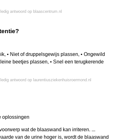
lledig antwoord op blaascentrum.nl
tentie?
uik, • Niet of druppelsgewijs plassen, • Ongewild
 kleine beetjes plassen, • Snel een terugkerende
lledig antwoord op laurentiusziekenhuisroermond.nl
e oplossingen
oorwerp wat de blaaswand kan irriteren. ...
aarde van de urine hoger is, wordt de blaaswand