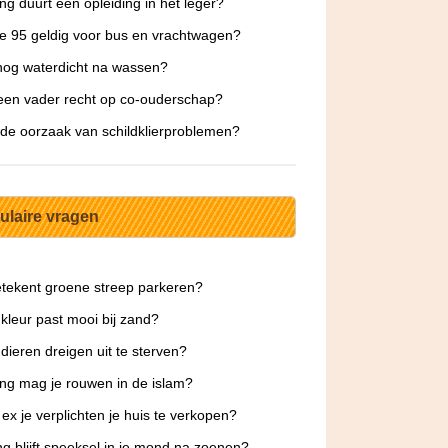
ng duurt een opleiding in het leger?
e 95 geldig voor bus en vrachtwagen?
 nog waterdicht na wassen?
een vader recht op co-ouderschap?
 de oorzaak van schildklierproblemen?
ulaire vragen
tekent groene streep parkeren?
kleur past mooi bij zand?
dieren dreigen uit te sterven?
ng mag je rouwen in de islam?
 ex je verplichten je huis te verkopen?
g blijft speeksel in je mond na zoenen?