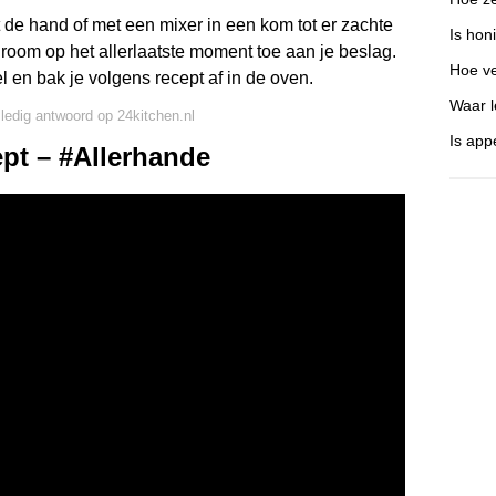
de hand of met een mixer in een kom tot er zachte
Is hon
room op het allerlaatste moment toe aan je beslag.
Hoe ve
l en bak je volgens recept af in de oven.
Waar l
lledig antwoord op 24kitchen.nl
Is app
pt – #Allerhande