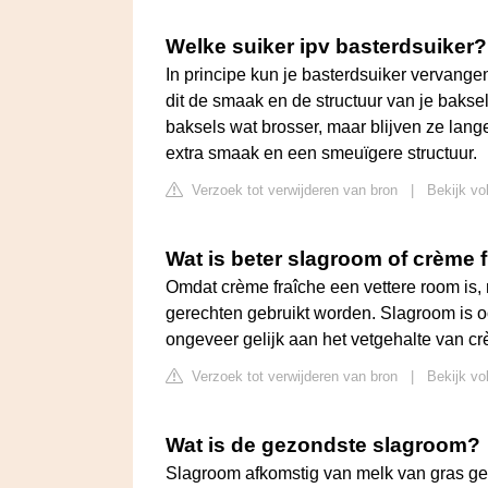
Welke suiker ipv basterdsuiker?
In principe kun je basterdsuiker vervang
dit de smaak en de structuur van je baksel
baksels wat brosser, maar blijven ze lange
extra smaak en een smeuïgere structuur.
Verzoek tot verwijderen van bron
|
Bekijk vo
Wat is beter slagroom of crème 
Omdat crème fraîche een vettere room is, 
gerechten gebruikt worden. Slagroom is o
ongeveer gelijk aan het vetgehalte van cr
Verzoek tot verwijderen van bron
|
Bekijk vo
Wat is de gezondste slagroom?
Slagroom afkomstig van melk van gras ge