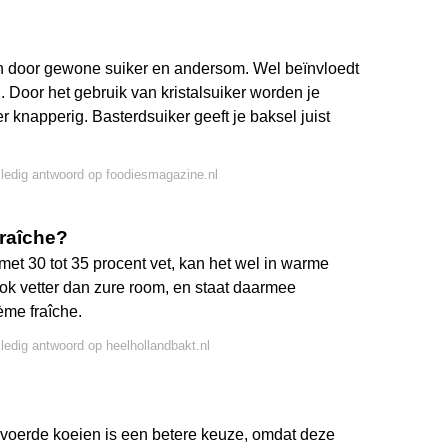
en door gewone suiker en andersom. Wel beïnvloedt
. Door het gebruik van kristalsuiker worden je
r knapperig. Basterdsuiker geeft je baksel juist
lledig antwoord op foodiesmagazine.nl
fraîche?
met 30 tot 35 procent vet, kan het wel in warme
ok vetter dan zure room, en staat daarmee
ème fraîche.
lledig antwoord op heelhollandbakt.nl
voerde koeien is een betere keuze, omdat deze