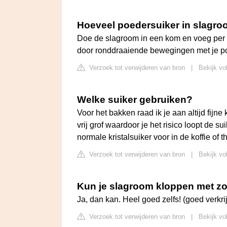
Hoeveel poedersuiker in slagr
Doe de slagroom in een kom en voeg per 1
door ronddraaiende bewegingen met je po
Verzoek tot verwijderen van bron
|
Bekijk vo
Welke suiker gebruiken?
Voor het bakken raad ik je aan altijd fijne 
vrij grof waardoor je het risico loopt de s
normale kristalsuiker voor in de koffie of 
Verzoek tot verwijderen van bron
|
Bekijk vo
Kun je slagroom kloppen met zo
Ja, dan kan. Heel goed zelfs! (goed verkr
Verzoek tot verwijderen van bron
|
Bekijk vo