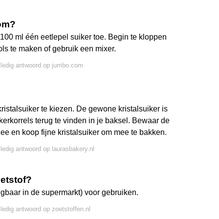
oom?
00 ml één eetlepel suiker toe. Begin te kloppen
ls te maken of gebruik een mixer.
lledig antwoord op jumbo.com
kristalsuiker te kiezen. De gewone kristalsuiker is
uikerkorrels terug te vinden in je baksel. Bewaar de
thee en koop fijne kristalsuiker om mee te bakken.
lledig antwoord op laurasbakery.nl
etstof?
ijgbaar in de supermarkt) voor gebruiken.
lledig antwoord op zoetstoffen.nl