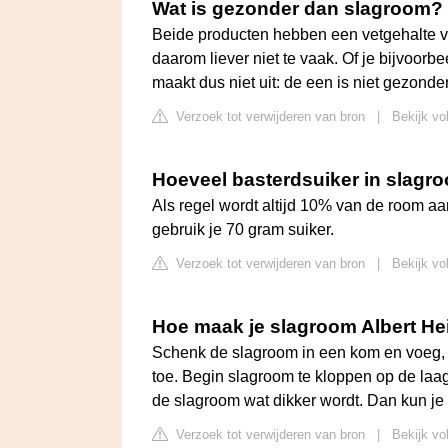
Wat is gezonder dan slagroom?
Beide producten hebben een vetgehalte van
daarom liever niet te vaak. Of je bijvoor
maakt dus niet uit: de een is niet gezond
Verzoek tot verwijderen van bron
|
Bekijk vo
Hoeveel basterdsuiker in slagr
Als regel wordt altijd 10% van de room 
gebruik je 70 gram suiker.
Verzoek tot verwijderen van bron
|
Bekijk vo
Hoe maak je slagroom Albert He
Schenk de slagroom in een kom en voeg, 
toe. Begin slagroom te kloppen op de laa
de slagroom wat dikker wordt. Dan kun je
Verzoek tot verwijderen van bron
|
Bekijk vo