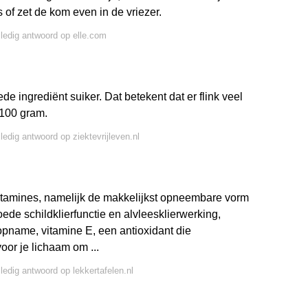
s of zet de kom even in de vriezer.
lledig antwoord op elle.com
e ingrediënt suiker. Dat betekent dat er flink veel
 100 gram.
lledig antwoord op ziektevrijleven.nl
 vitamines, namelijk de makkelijkst opneembare vorm
oede schildklierfunctie en alvleesklierwerking,
opname, vitamine E, een antioxidant die
oor je lichaam om ...
lledig antwoord op lekkertafelen.nl