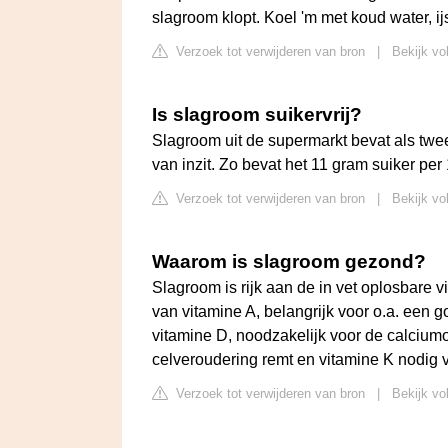
slagroom klopt. Koel 'm met koud water, ij
Verzoek tot verwijderen van bron
|
Bekijk vo
Is slagroom suikervrij?
Slagroom uit de supermarkt bevat als tweed
van inzit. Zo bevat het 11 gram suiker per
Verzoek tot verwijderen van bron
|
Bekijk vo
Waarom is slagroom gezond?
Slagroom is rijk aan de in vet oplosbare
van vitamine A, belangrijk voor o.a. een g
vitamine D, noodzakelijk voor de calcium
celveroudering remt en vitamine K nodig v
Verzoek tot verwijderen van bron
|
Bekijk vo