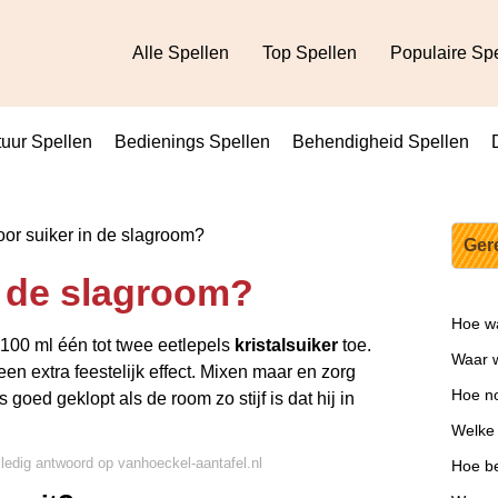
Alle Spellen
Top Spellen
Populaire Sp
uur Spellen
Bedienings Spellen
Behendigheid Spellen
or suiker in de slagroom?
Ger
n de slagroom?
Hoe wa
100 ml één tot twee eetlepels
kristalsuiker
toe.
Waar w
een extra feestelijk effect. Mixen maar en zorg
Hoe no
 goed geklopt als de room zo stijf is dat hij in
Welke
lledig antwoord op vanhoeckel-aantafel.nl
Hoe be