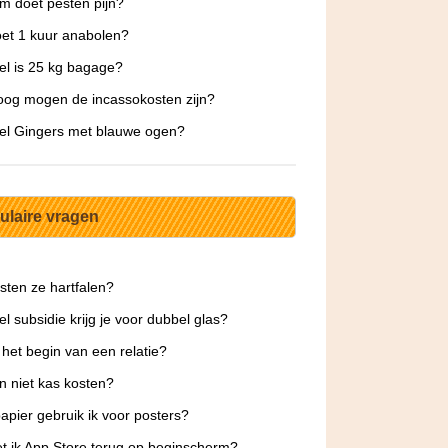
 doet pesten pijn?
et 1 kuur anabolen?
l is 25 kg bagage?
og mogen de incassokosten zijn?
el Gingers met blauwe ogen?
ulaire vragen
sten ze hartfalen?
l subsidie krijg je voor dubbel glas?
 het begin van een relatie?
jn niet kas kosten?
apier gebruik ik voor posters?
t ik App Store terug op beginscherm?