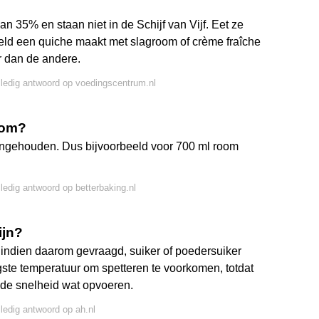
 35% en staan niet in de Schijf van Vijf. Eet ze
beeld een quiche maakt met slagroom of crème fraîche
er dan de andere.
lledig antwoord op voedingscentrum.nl
oom?
aangehouden. Dus bijvoorbeeld voor 700 ml room
lledig antwoord op betterbaking.nl
ijn?
indien daarom gevraagd, suiker of poedersuiker
gste temperatuur om spetteren te voorkomen, totdat
 de snelheid wat opvoeren.
lledig antwoord op ah.nl