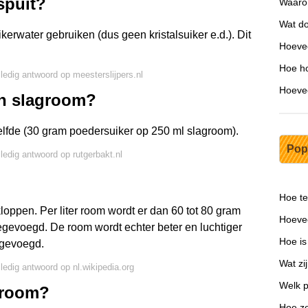
spuit?
Waarom
Wat do
kerwater gebruiken (dus geen kristalsuiker e.d.). Dit
Hoevee
Hoe ho
lledig antwoord op meesterslijpers.nl
Hoeve
in slagroom?
zelfde (30 gram poedersuiker op 250 ml slagroom).
Pop
lledig antwoord op rutgerbakt.nl
Hoe te
oppen. Per liter room wordt er dan 60 tot 80 gram
Hoevee
 toegevoegd. De room wordt echter beter en luchtiger
Hoe is
egevoegd.
Wat zi
lledig antwoord op nl.wikipedia.org
Welk p
groom?
Hoe ze