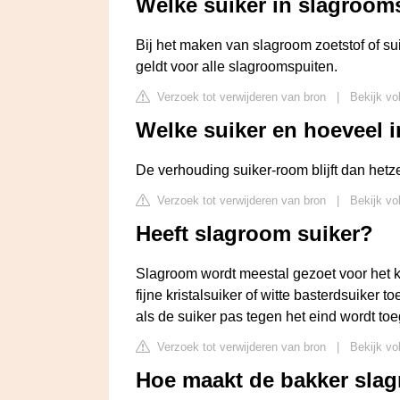
Welke suiker in slagroom
Bij het maken van slagroom zoetstof of sui
geldt voor alle slagroomspuiten.
Verzoek tot verwijderen van bron
|
Bekijk vo
Welke suiker en hoeveel 
De verhouding suiker-room blijft dan het
Verzoek tot verwijderen van bron
|
Bekijk vo
Heeft slagroom suiker?
Slagroom wordt meestal gezoet voor het kl
fijne kristalsuiker of witte basterdsuiker
als de suiker pas tegen het eind wordt to
Verzoek tot verwijderen van bron
|
Bekijk vo
Hoe maakt de bakker sla