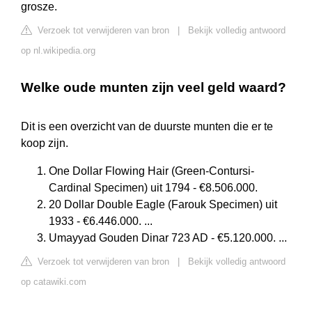
grosze.
Verzoek tot verwijderen van bron
|
Bekijk volledig antwoord
op nl.wikipedia.org
Welke oude munten zijn veel geld waard?
Dit is een overzicht van de duurste munten die er te
koop zijn.
One Dollar Flowing Hair (Green-Contursi-
Cardinal Specimen) uit 1794 - €8.506.000.
20 Dollar Double Eagle (Farouk Specimen) uit
1933 - €6.446.000. ...
Umayyad Gouden Dinar 723 AD - €5.120.000. ...
Verzoek tot verwijderen van bron
|
Bekijk volledig antwoord
op catawiki.com