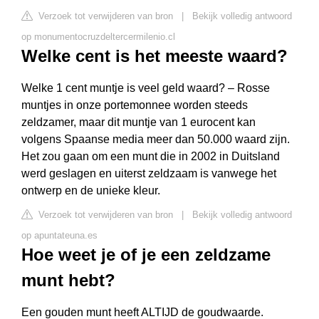
Verzoek tot verwijderen van bron
|
Bekijk volledig antwoord
op monumentocruzdeltercermilenio.cl
Welke cent is het meeste waard?
Welke 1 cent muntje is veel geld waard? – Rosse
muntjes in onze portemonnee worden steeds
zeldzamer, maar dit muntje van 1 eurocent kan
volgens Spaanse media meer dan 50.000 waard zijn.
Het zou gaan om een munt die in 2002 in Duitsland
werd geslagen en uiterst zeldzaam is vanwege het
ontwerp en de unieke kleur.
Verzoek tot verwijderen van bron
|
Bekijk volledig antwoord
op apuntateuna.es
Hoe weet je of je een zeldzame
munt hebt?
Een gouden munt heeft ALTIJD de goudwaarde.