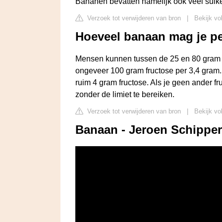
Bananen bevatten namelijk ook veel suike
Verzoek tot verwijderen van bron
|
Bekijk vol
Hoeveel banaan mag je p
Mensen kunnen tussen de 25 en 80 gram 
ongeveer 100 gram fructose per 3,4 gram
ruim 4 gram fructose. Als je geen ander f
zonder de limiet te bereiken.
Verzoek tot verwijderen van bron
|
Bekijk vo
Banaan - Jeroen Schipper