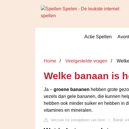
Actie Spellen
Avont
Home
Veelgestelde vragen
Welke 
Welke banaan is h
Ja –
groene bananen
hebben grote gezon
vezels dan gele bananen, die kunnen hel
hebben ook minder suiker en hebben in d
vitamines en mineralen.
Verzoek tot verwijderen van bron
|
Bekijk vo