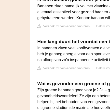
Bananen zitten namelijk vol met vitamine A
allemaal essentieel voor gezond haar en z
gehydrateerd worden. Kortom: banaan wíl j
Verzoek tot verwijderen van bron
|
Bekijk vo
Hoe lang duurt het voordat een 
In bananen zitten veel koolhydraten die 
heb je genoeg energie voor een sportieve 
na afloop van zo'n inspannende activiteit 
Verzoek tot verwijderen van bron
|
Bekijk vo
Wat is gezonder een groene of 
Zijn groene bananen goed voor je? Ja –
gezondheidsvoordelen! Ze zijn een beter
helpen bij het behouden van een gezonde
dit groene stadium de maximale hoeveelh