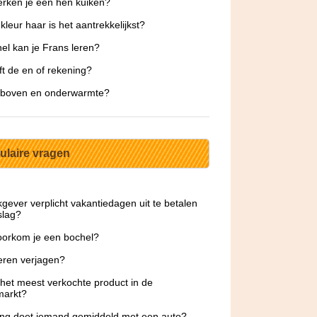
rken je een hen kuiken?
kleur haar is het aantrekkelijkst?
el kan je Frans leren?
ft de en of rekening?
s boven en onderwarmte?
ulaire vragen
kgever verplicht vakantiedagen uit te betalen
slag?
orkom je een bochel?
eren verjagen?
 het meest verkochte product in de
markt?
ng doet iemand gemiddeld met een auto?