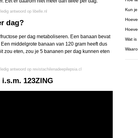
r. Eet er daarom niet meer dan twee per dag.
Kun je
ledig antwoord op libelle.nl
Hoevee
er dag?
Hoevee
fructose per dag metaboliseren. Een banaan bevat
Wat is
. Een middelgrote banaan van 120 gram heeft dus
Waarom
ruit zou eten, zou je 5 bananen per dag kunnen eten
lledig antwoord op revistachilenadeepilepsia.cl
 i.s.m. 123ZING