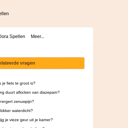
ellen
Dora Spellen
Meer...
elateerde vragen
 je fiets te groot is?
ng duurt afkicken van diazepam?
rergert zenuwpijn?
 kikker waterdicht?
ijg je vieze geur uit je kamer?