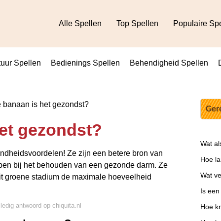
Alle Spellen
Top Spellen
Populaire Sp
uur Spellen
Bedienings Spellen
Behendigheid Spellen
banaan is het gezondst?
Ger
et gezondst?
Wat als
dheidsvoordelen! Ze zijn een betere bron van
Hoe la
pen bij het behouden van een gezonde darm. Ze
Wat ve
it groene stadium de maximale hoeveelheid
Is een
lledig antwoord op chiquita.nl
Hoe kr