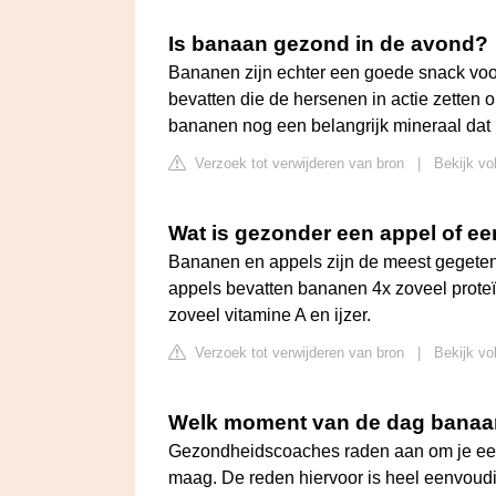
Is banaan gezond in de avond?
Bananen zijn echter een goede snack voo
bevatten die de hersenen in actie zetten
bananen nog een belangrijk mineraal dat
Verzoek tot verwijderen van bron
|
Bekijk vo
Wat is gezonder een appel of e
Bananen en appels zijn de meest gegeten 
appels bevatten bananen 4x zoveel proteï
zoveel vitamine A en ijzer.
Verzoek tot verwijderen van bron
|
Bekijk vo
Welk moment van de dag banaa
Gezondheidscoaches raden aan om je eerste
maag. De reden hiervoor is heel eenvoudig: 