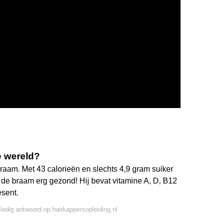
e wereld?
raam. Met 43 calorieën en slechts 4,9 gram suiker
 de braam erg gezond! Hij bevat vitamine A, D, B12
esent.
lledig antwoord op hairkappersopleiding.nl