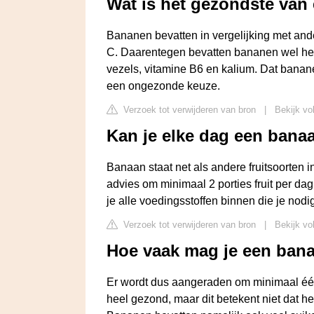
Wat is het gezondste van
Bananen bevatten in vergelijking met ande
C. Daarentegen bevatten bananen wel hee
vezels, vitamine B6 en kalium. Dat banan
een ongezonde keuze.
Verzoek tot verwijderen van bron
|
Bekijk vo
Kan je elke dag een bana
Banaan staat net als andere fruitsoorten i
advies om minimaal 2 porties fruit per dag 
je alle voedingsstoffen binnen die je nodi
Verzoek tot verwijderen van bron
|
Bekijk vo
Hoe vaak mag je een ban
Er wordt dus aangeraden om minimaal één
heel gezond, maar dit betekent niet dat het