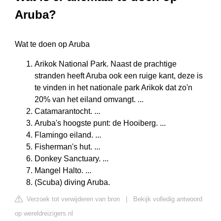
Aruba?
Wat te doen op Aruba
Arikok National Park. Naast de prachtige
stranden heeft Aruba ook een ruige kant, deze is
te vinden in het nationale park Arikok dat zo'n
20% van het eiland omvangt. ...
Catamarantocht. ...
Aruba's hoogste punt: de Hooiberg. ...
Flamingo eiland. ...
Fisherman's hut. ...
Donkey Sanctuary. ...
Mangel Halto. ...
(Scuba) diving Aruba.
Verzoek tot verwijderen van bron
|
Bekijk volledig antwoord
op wereldreizigers.nl