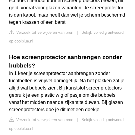
schade. Hierdoor kunnen screenprotectors breken, dit
geldt vooral voor glazen varianten. Je screenprotector
is dan kapot, maar heeft dan wel je scherm beschermd
tegen krassen of een barst.
Verzoek tot verwijderen van bron
|
Bekijk volledig antwoord
op coolblue.nl
Hoe screenprotector aanbrengen zonder
bubbels?
In 1 keer je screenprotector aanbrengen zonder
luchtbellen is vrijwel onmogelijk. Na het plakken zal je
altijd wat bubbels zien. Bij kunststof screenprotectors
gebruik je een plastic wig of pasje om die bubbels
vanaf het midden naar de zijkant te duwen. Bij glazen
screenprotectors doe je dit met een doekje.
Verzoek tot verwijderen van bron
|
Bekijk volledig antwoord
op coolblue.nl